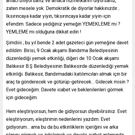
amacı biliyorsanız ve amaca hizmetkarım diyorsanız,
zaten mesele yok. Demokratik de diyorlar hakkınızdır…
Iksırıncaya kadar yiyin, tıksırıncaya kadar yiyin-için
efendim. Sadece yediğiniz yemeğin YEMEKLEME mi ?
YEMLEME mi olduğuna dikkat edin !
Şimdiiii ; bu yıl bende 2 adet gazeteci gün yemeğine davet
edildim. Birisi, 9 Ocak akşamı Bandırma Belediyesinin
düzenlediği yemek etkinliği, diğeri de 10 Ocak akşamı
Balıkesir B.Ş Belediyesinin Balıkesirde düzenlediği yemek
etkinliği. Balıkesir, Bandırmadaki katılımcıları almak için bir
araç ta gönderecek ve götürüp-getirecek… Gidecek misin ?
Evet gideceğim. Davete icabet ve beklenilenleri görmek
için gideceğim.
Hem eleştiriyorsun, hem de gidiyorsun diyebilirsiniz. Evet
eleştiriyorum, eleştirimin nedenlerini yazdım. Evet
gidiyorum… ama bu da bu etkinliklerin içeriğini ve arka
planını görmek ve irdelemek ve davete icabet anlamında