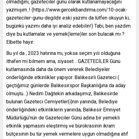
olmadığını, gazeteciler günü olarak kutlanamayacağını
yazmışım..! (https://www.gercekbandirma.com/10-ocak-
gazeteciler-gunu-degildir eski yazımı da lütfen okuyun ki,
bugünkü yazımı daha iyi analiz edebilin!) Tabi, ben yazdım
diye bu kutlamalar ve yemek(leme)ler son bulacak mı ?
Elbette hayır.
Bu yıl da ; 2023 hatırına mı, yoksa seçim yılı olduğuna
ithafen mi bilmem ama, siyaset… GAZETECİLER Günü
kutlamasında daha da önem vererek Belediyeler
önderliğinde etkinlikler yapıyor. Balıkesirli Gazeteci (
geçtiğimiz günlerde Balıkesirspor Başkanlığına da aday
olmuştu…) Nedim Dağtekin arkadaşımız, Balıkesirde
bulunan Gazeteci Cemiyetler(i)nin yanında, Belediye
önderliğindeki etkinliklerin yanında, Balıkesir Emniyet
Müdürlüğü’nün de Gazeteciler Günü adına bir yemekli
etkinlik yapmasını eleştirmiş ve bürokrasinin ikram
bütçesinin bu tür yemek vermelere uygun olmadığına atıf