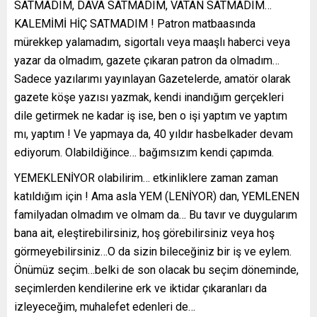
SATMADIM, DAVA SATMADIM, VATAN SATMADIM…
KALEMİMİ HİÇ SATMADIM ! Patron matbaasında
mürekkep yalamadım, sigortalı veya maaşlı haberci veya
yazar da olmadım, gazete çıkaran patron da olmadım…
Sadece yazılarımı yayınlayan Gazetelerde, amatör olarak
gazete köşe yazısı yazmak, kendi inandığım gerçekleri
dile getirmek ne kadar iş ise, ben o işi yaptım ve yaptım
mı, yaptım ! Ve yapmaya da, 40 yıldır hasbelkader devam
ediyorum. Olabildiğince… bağımsızım kendi çapımda.
YEMEKLENİYOR olabilirim… etkinliklere zaman zaman
katıldığım için ! Ama asla YEM (LENİYOR) dan, YEMLENEN
familyadan olmadım ve olmam da… Bu tavır ve duygularım
bana ait, eleştirebilirsiniz, hoş görebilirsiniz veya hoş
görmeyebilirsiniz…O da sizin bileceğiniz bir iş ve eylem.
Önümüz seçim…belki de son olacak bu seçim döneminde,
seçimlerden kendilerine erk ve iktidar çıkaranları da
izleyeceğim, muhalefet edenleri de…