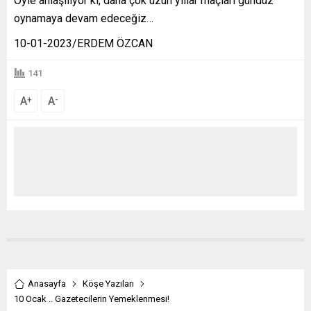
Öyle anlaşılıyor ki, daha çok uzun yıllar maçları gündüz
oynamaya devam edeceğiz…
10-01-2023/ERDEM ÖZCAN
141
A
A
+
-
Anasayfa
Köşe Yazıları
10 Ocak .. Gazetecilerin Yemeklenmesi!