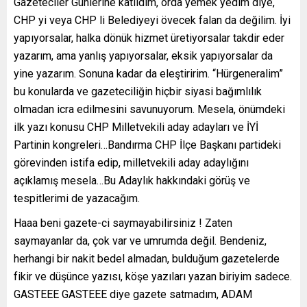
Gazeteciler Günlerine katıldım, orda yemek yedim diye,
CHP yi veya CHP li Belediyeyi övecek falan da değilim. İyi
yapıyorsalar, halka dönük hizmet üretiyorsalar takdir eder
yazarım, ama yanlış yapıyorsalar, eksik yapıyorsalar da
yine yazarım. Sonuna kadar da eleştiririm. “Hürgeneralim”
bu konularda ve gazeteciliğin hiçbir siyasi bağımlılık
olmadan icra edilmesini savunuyorum. Mesela, önümdeki
ilk yazı konusu CHP Milletvekili aday adayları ve İYİ
Partinin kongreleri…Bandırma CHP İlçe Başkanı partideki
görevinden istifa edip, milletvekili aday adaylığını
açıklamış mesela…Bu Adaylık hakkındaki görüş ve
tespitlerimi de yazacağım.
Haaa beni gazete-ci saymayabilirsiniz ! Zaten
saymayanlar da, çok var ve umrumda değil. Bendeniz,
herhangi bir nakit bedel almadan, bulduğum gazetelerde
fikir ve düşünce yazısı, köşe yazıları yazan biriyim sadece.
GASTEEE GASTEEE diye gazete satmadım, ADAM