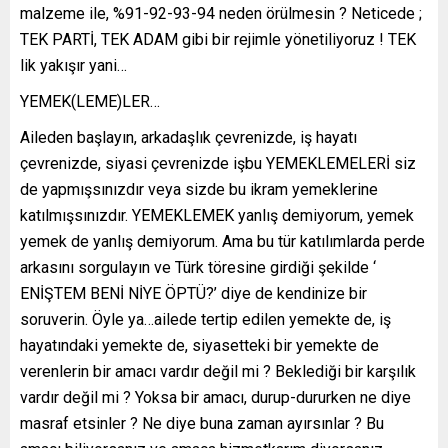
malzeme ile, %91-92-93-94 neden örülmesin ? Neticede ;
TEK PARTİ, TEK ADAM gibi bir rejimle yönetiliyoruz ! TEK
lik yakışır yani…
YEMEK(LEME)LER…
Aileden başlayın, arkadaşlık çevrenizde, iş hayatı
çevrenizde, siyasi çevrenizde işbu YEMEKLEMELERİ siz
de yapmışsınızdır veya sizde bu ikram yemeklerine
katılmışsınızdır. YEMEKLEMEK yanlış demiyorum, yemek
yemek de yanlış demiyorum. Ama bu tür katılımlarda perde
arkasını sorgulayın ve Türk töresine girdiği şekilde ‘
ENİŞTEM BENİ NİYE ÖPTÜ?’ diye de kendinize bir
soruverin. Öyle ya…ailede tertip edilen yemekte de, iş
hayatındaki yemekte de, siyasetteki bir yemekte de
verenlerin bir amacı vardır değil mi ? Beklediği bir karşılık
vardır değil mi ? Yoksa bir amacı, durup-dururken ne diye
masraf etsinler ? Ne diye buna zaman ayırsınlar ? Bu