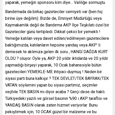
yaparak, yemeğin sponsoru kim diye… Valiliğe sormuştu.
Bandırmada da birkaç gazeteciler cemiyeti var (ben hiç
birine üye değilim). Bizde de, Emniyet Müdürlüğü veya
Kaymakamlık değil de Bandırma AKP İlçe Teşkilatı özel bir
Gazeteciler günü tertipledi. Dikkat çekici bir yemekti !
Yemeğe katılan veya davet edilen/edilmeyen gazetecilere
baktığımızda, katılanların hepsine yandaş veya AKP’ li
demesek te aklımıza gelen ilk soru ; HANGİ DAĞDA KURT
ÖLDÜ ? oluyor. Öyle ya, AKP 20 yıldır iktidarda ve 20 yıldır
yapmadığı birşeyi yaparak, 10 Ocak bahanesiyle bütün
gazetecileri YEMEKLE-ME ihtiyacı duymuş ! Neden bir
siyasi parti buna kalkışır ? TEK DEVLET/TEK BAYRAK/TEK
VATAN söylemini yapan bu siyasi partimiz, seçimler
veçhile TEK BASIN mı diyor acaba ? Gerçi dese de haklı.
Türkiyedeki yazılı ve görsel basının %90 ı AKP taraflısı ve
YANDAŞ BASIN olarak zaten hizmet veriyorlar. Bunu
pekiştirmek için, 10 OCAK güzel bir malzeme ve bu