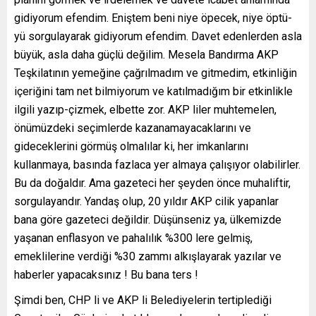
gidiyorum efendim. Eniştem beni niye öpecek, niye öptü-
yü sorgulayarak gidiyorum efendim. Davet edenlerden asla
büyük, asla daha güçlü değilim. Mesela Bandırma AKP
Teşkilatının yemeğine çağrılmadım ve gitmedim, etkinliğin
içeriğini tam net bilmiyorum ve katılmadığım bir etkinlikle
ilgili yazıp-çizmek, elbette zor. AKP liler muhtemelen,
önümüzdeki seçimlerde kazanamayacaklarını ve
gideceklerini görmüş olmalılar ki, her imkanlarını
kullanmaya, basında fazlaca yer almaya çalışıyor olabilirler.
Bu da doğaldır. Ama gazeteci her şeyden önce muhaliftir,
sorgulayandır. Yandaş olup, 20 yıldır AKP cilik yapanlar
bana göre gazeteci değildir. Düşünseniz ya, ülkemizde
yaşanan enflasyon ve pahalılık %300 lere gelmiş,
emeklilerine verdiği %30 zammı alkışlayarak yazılar ve
haberler yapacaksınız ! Bu bana ters !
Şimdi ben, CHP li ve AKP li Belediyelerin tertiplediği