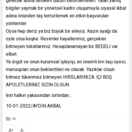
gelecek adına tehlikeli durum betimlemeleri. Yalan yanlış
bilgiler yaymak bir yönetsel kadro oluşumuyla siyasal ikbal
adına önünden taş temizlemek en etkin başvurulan
yöntemler.
Oysa hep deriz ya biz büyük bir aileyiz. Kazın ayağı da
öyle olsa keşke. Resimler hayallerimiz, gerçekler
bitmeyen tokatlarımız. Hesaplanamayan bir BEDELİ var
elbet.
Ya örgüt ve onun kurumsal işleyişi, en önemli km taşı üyesi,
mensupları onun beklentileri ne olacak. Yazıklar olsun
bitmez tükenmez bilmeyen HIRSLARINIZA. İÇİ BOŞ
APOLETLERİNİZ SİZİN OLSUN.
İnin halkın yakasından sırtından…
10-01-2022/AYDIN AKBAL
46
A
A
+
-