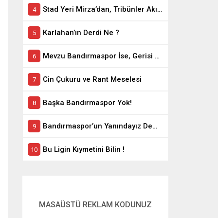
Stad Yeri Mirza’dan, Tribünler Akın’dan: Geriye Bakanlık Kaldı.
Karlahan’ın Derdi Ne ?
Mevzu Bandırmaspor İse, Gerisi Teferruattır
Cin Çukuru ve Rant Meselesi
Başka Bandırmaspor Yok!
Bandırmaspor’un Yanındayız Demekle Olmuyor!
Bu Ligin Kıymetini Bilin !
MASAÜSTÜ REKLAM KODUNUZ