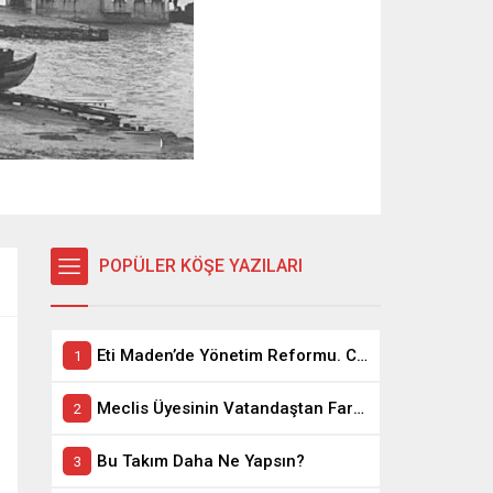
POPÜLER KÖŞE YAZILARI
Eti Maden’de Yönetim Reformu. CEO Modeli’nde Kadro / Taşeron İşçilik Ayrımı Kalkıyor
Meclis Üyesinin Vatandaştan Farkı Ne ?
Bu Takım Daha Ne Yapsın?