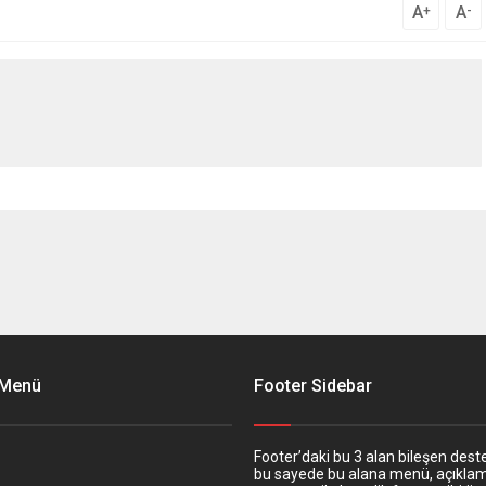
A
A
+
-
 Menü
Footer Sidebar
Footer’daki bu 3 alan bileşen deste
bu sayede bu alana menü, açıkla