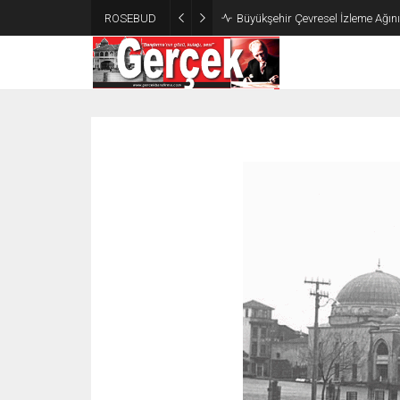
ROSEBUD
Büyükşehir Çevresel İzleme Ağın