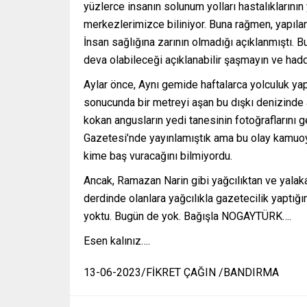
yüzlerce insanın solunum yolları hastalıklarını
merkezlerimizce biliniyor. Buna rağmen, yapıla
İnsan sağlığına zarının olmadığı açıklanmıştı.
deva olabileceği açıklanabilir şaşmayın ve haddi
Aylar önce, Aynı gemide haftalarca yolculuk yapa
sonucunda bir metreyi aşan bu dışkı denizinde 
kokan angusların yedi tanesinin fotoğraflarını
Gazetesi’nde yayınlamıştık ama bu olay kamuoyu
kime baş vuracağını bilmiyordu.
Ancak, Ramazan Narin gibi yağcılıktan ve yala
derdinde olanlara yağcılıkla gazetecilik yaptığı
yoktu. Bugün de yok. Bağışla NOGAYTÜRK….
Esen kalınız….
13-06-2023/FİKRET ÇAĞIN /BANDIRMA