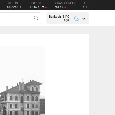
STERLİN
BIST 100
GRAM GÜMÜŞ
BITCOIN
ETHEREU
64,2258
13.676,19
94,64
₺
₺
Balıkesir,
21
°C
Açık