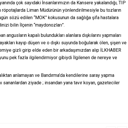
n yanında çok sayıdaki İnsanlarımızın da Kansere yakalandığı, TIP
n röpotajlarda Liman Müdürünün yönlendirilmesiyle bu tozların
 Bugün sözü edilen “MOK” kokusunun da sağlığa şifa hastalara
nizi bilin İlçenin “maydonozları”.
n angusların kapalı bulundukları alanlara dışkılarını yapmaları
ayakları kayıp düşen ve o dışkı suyunda boğularak ölen, şişen ve
 gemiye gizli girip elde eden bir arkadaşımızdan alıp İLKHABER
nu pek fazla ilgilendirmiyor gibiydi İlgilenen de nereye ve
kalıktan anlamayan ve Bandırma’da kendilerine saray yapma
nı sananlardan ziyade ; insandan yana tavır koyan, gazeteciler