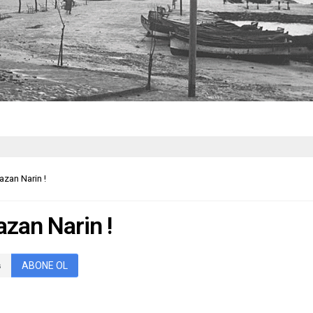
azan Narin !
azan Narin !
ABONE OL