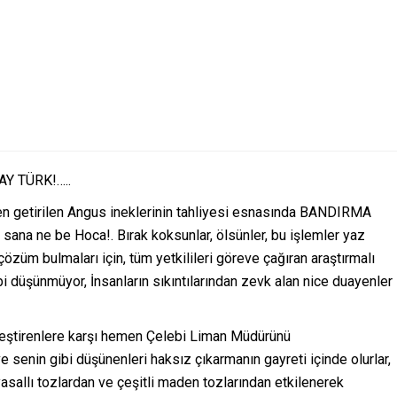
Y TÜRK!…..
 getirilen Angus ineklerinin tahliyesi esnasında BANDIRMA
 ne be Hoca!. Bırak koksunlar, ölsünler, bu işlemler yaz
özüm bulmaları için, tüm yetkilileri göreve çağıran araştırmalı
bi düşünmüyor, İnsanların sıkıntılarından zevk alan nice duayenler
 eleştirenlere karşı hemen Çelebi Liman Müdürünü
 senin gibi düşünenleri haksız çıkarmanın gayreti içinde olurlar,
yasallı tozlardan ve çeşitli maden tozlarından etkilenerek