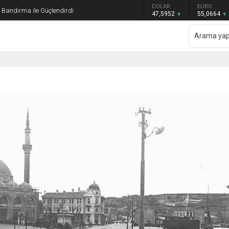
GRAM ALTIN
DOLAR
EURO
ı Bandırma ile Güçlendirdi
6.528,76
47,5952
55,0664