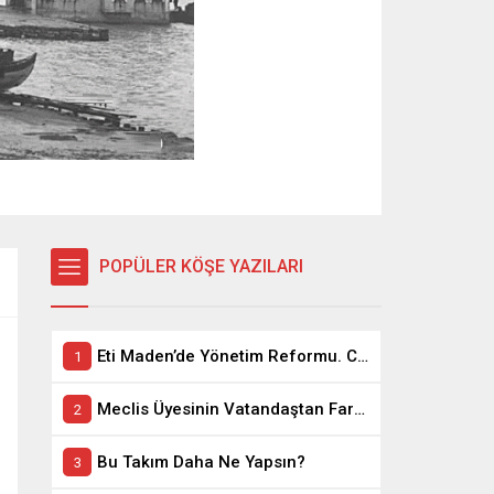
POPÜLER KÖŞE YAZILARI
Eti Maden’de Yönetim Reformu. CEO Modeli’nde Kadro / Taşeron İşçilik Ayrımı Kalkıyor
Meclis Üyesinin Vatandaştan Farkı Ne ?
Bu Takım Daha Ne Yapsın?