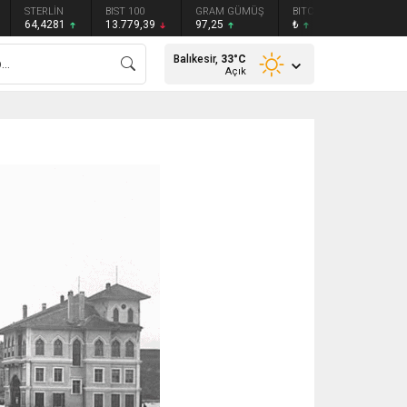
STERLİN
BIST 100
GRAM GÜMÜŞ
BITCOIN
ETHEREU
64,4281
13.779,39
97,25
₺
₺
Balıkesir,
33
°C
Açık