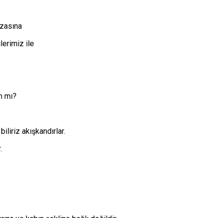
azasına
lerimiz ile
ım mı?
iliriz akışkandırlar.
.