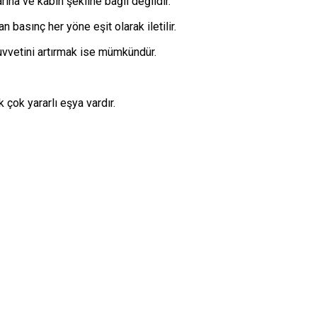
rına ve kabın şekline bağlı değildir.
an basınç her yöne eşit olarak iletilir.
uvvetini artırmak ise mümkündür.
çok yararlı eşya vardır.