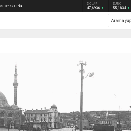
GRAM ALTIN
DOLAR
EURO
ye Örnek Oldu
6.659,26
47,6936
55,1834