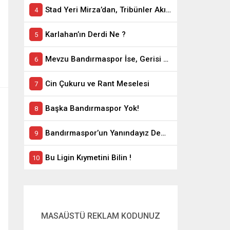
Stad Yeri Mirza’dan, Tribünler Akın’dan: Geriye Bakanlık Kaldı.
Karlahan’ın Derdi Ne ?
Mevzu Bandırmaspor İse, Gerisi Teferruattır
Cin Çukuru ve Rant Meselesi
Başka Bandırmaspor Yok!
Bandırmaspor’un Yanındayız Demekle Olmuyor!
Bu Ligin Kıymetini Bilin !
MASAÜSTÜ REKLAM KODUNUZ