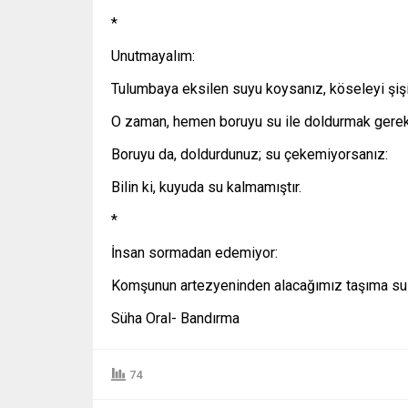
*
Unutmayalım:
Tulumbaya eksilen suyu koysanız, köseleyi şişir
O zaman, hemen boruyu su ile doldurmak gereki
Boruyu da, doldurdunuz; su çekemiyorsanız:
Bilin ki, kuyuda su kalmamıştır.
*
İnsan sormadan edemiyor:
Komşunun artezyeninden alacağımız taşıma su (t
Süha Oral- Bandırma
74