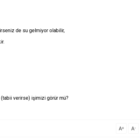
seniz de su gelmiyor olabilir,
r.
abii verirse) işimizi görür mü?
A
A
+
-