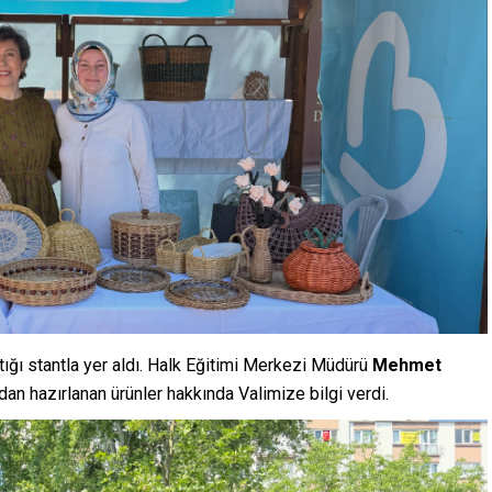
ığı stantla yer aldı. Halk Eğitimi Merkezi Müdürü
Mehmet
ndan hazırlanan ürünler hakkında Valimize bilgi verdi.