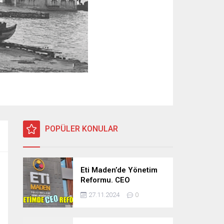
POPÜLER KONULAR
Eti Maden’de Yönetim
Reformu. CEO
Modeli’nde Kadro /
27.11.2024
0
Taşeron İşçilik Ayrımı
Kalkıyor