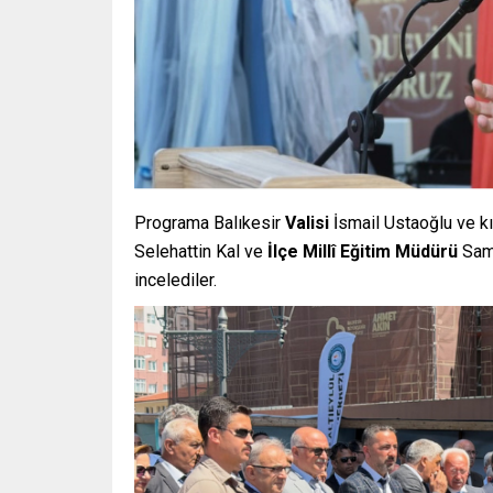
Programa Balıkesir
Valisi
İsmail Ustaoğlu ve kı
Selehattin Kal ve
İlçe Millî Eğitim Müdürü
Sami
incelediler.