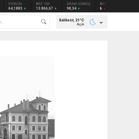
STERLİN
BIST 100
GRAM GÜMÜŞ
BITCOIN
ETHEREU
64,1883
13.866,67
98,34
₺
₺
Balıkesir,
21
°C
Açık