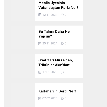
Meclis Üyesinin
Vatandaştan Farkı Ne ?
12.11.2024
0
Bu Takım Daha Ne
Yapsın?
25.11.2024
0
Stad Yeri Mirza’dan,
Tribünler Akın’dan:
Geriye Bakanlık Kaldı.
17.01.2025
0
Karlahan’ın Derdi Ne ?
07.02.2025
0