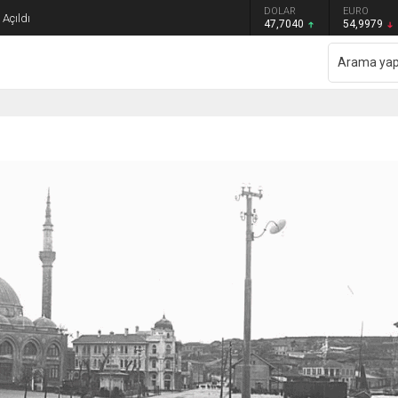
GRAM ALTIN
DOLAR
EURO
Açıldı
6.587,65
47,7040
54,9979