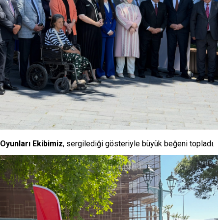
Oyunları Ekibimiz
, sergilediği gösteriyle büyük beğeni topladı.