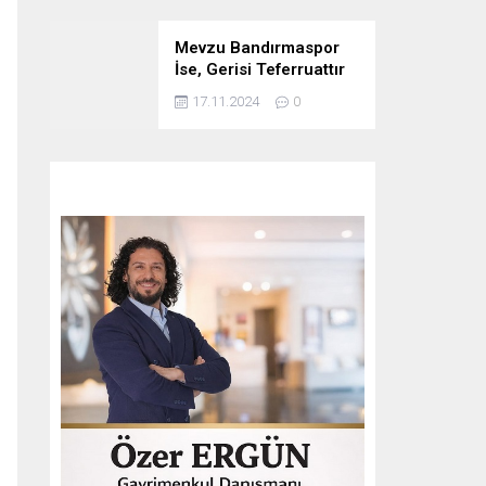
Mevzu Bandırmaspor
İse, Gerisi Teferruattır
17.11.2024
0