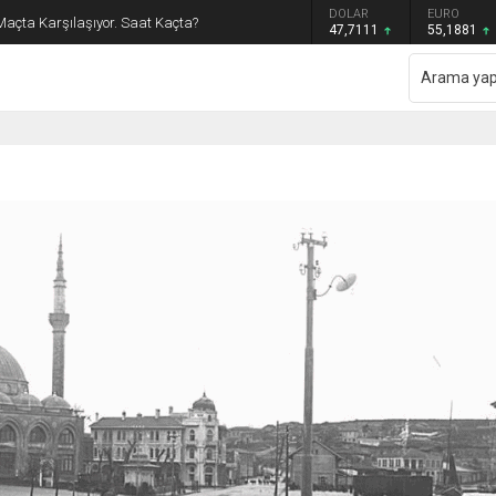
GRAM ALTIN
DOLAR
EURO
Maçta Karşılaşıyor. Saat Kaçta?
6.660,55
47,7111
55,1881