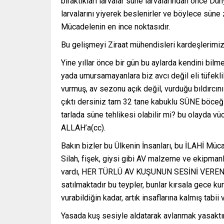
bıraktıkları larvalar süne larvalarından önce D
larvalarını yiyerek beslenirler ve böylece süne 
Mücadelenin en ince noktasıdır.
Bu gelişmeyi Ziraat mühendisleri kardeşlerimiz ç
Yine yıllar önce bir gün bu aylarda kendini bilme
yada umursamayanlara biz avcı değil eli tüfeklile
vurmuş, av sezonu açık değil, vurduğu bıldırcını 
çıktı dersiniz tam 32 tane kabuklu SÜNE böceği 
tarlada süne tehlikesi olabilir mi? bu olayda v
ALLAH’a(cc).
Bakın bizler bu Ülkenin İnsanları, bu İLAHİ Müc
Silah, fişek, giysi gibi AV malzeme ve ekipmanla
vardı, HER TÜRLÜ AV KUŞUNUN SESİNİ VEREN
satılmaktadır bu teypler, bunlar kırsala gece kur
vurabildiğin kadar, artık insaflarına kalmış tabii 
Yasada kuş sesiyle aldatarak avlanmak yasaktır,