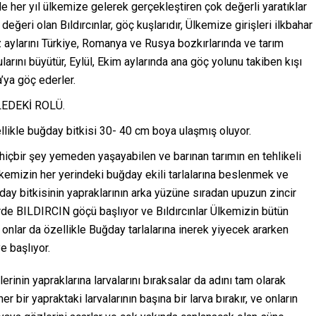
e her yıl ülkemize gelerek gerçekleştiren çok değerli yaratıklar
eri olan Bıldırcınlar, göç kuşlarıdır, Ülkemize girişleri ilkbahar
 aylarını Türkiye, Romanya ve Rusya bozkırlarında ve tarım
larını büyütür, Eylül, Ekim aylarında ana göç yolunu takiben kışı
ya göç ederler.
EDEKİ ROLÜ.
ellikle buğday bitkisi 30- 40 cm boya ulaşmış oluyor.
hiçbir şey yemeden yaşayabilen ve barınan tarımın en tehlikeli
lkemizin her yerindeki buğday ekili tarlalarına beslenmek ve
ay bitkisinin yapraklarının arka yüzüne sıradan upuzun zincir
lerde BILDIRCIN göçü başlıyor ve Bıldırcınlar Ülkemizin bütün
e onlar da özellikle Buğday tarlalarına inerek yiyecek ararken
e başlıyor.
erinin yapraklarına larvalarını bıraksalar da adını tam olarak
 bir yapraktaki larvalarının başına bir larva bırakır, ve onların