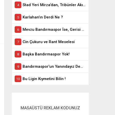
Stad Yeri Mirza’dan, Tribünler Akın’dan: Geriye Bakanlık Kaldı.
Karlahan’ın Derdi Ne ?
Mevzu Bandırmaspor İse, Gerisi Teferruattır
Cin Çukuru ve Rant Meselesi
Başka Bandırmaspor Yok!
Bandırmaspor’un Yanındayız Demekle Olmuyor!
Bu Ligin Kıymetini Bilin !
MASAÜSTÜ REKLAM KODUNUZ