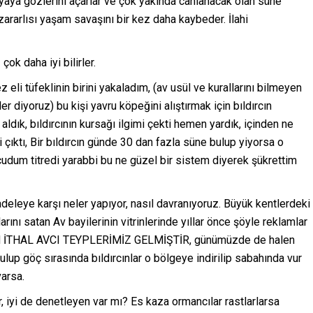
ünyaya gözlerini açarlar ve çok yakında canlanacak olan süne
zararlısı yaşam savaşını bir kez daha kaybeder. İlahi
ok daha iyi bilirler.
z eli tüfeklinin birini yakaladım, (av usül ve kurallarını bilmeyen
r diyoruz) bu kişi yavru köpeğini alıştırmak için bıldırcın
aldık, bıldırcının kursağı ilgimi çekti hemen yardık, içinden ne
çıktı, Bir bıldırcın günde 30 dan fazla süne bulup yiyorsa o
ücudum titredi yarabbi bu ne güzel bir sistem diyerek şükrettim
adeleye karşı neler yapıyor, nasıl davranıyoruz. Büyük kentlerdeki
rını satan Av bayilerinin vitrinlerinde yıllar önce şöyle reklamlar
 İTHAL AVCI TEYPLERİMİZ GELMİŞTİR, günümüzde de halen
ulup göç sırasında bıldırcınlar o bölgeye indirilip sabahında vur
varsa.
 iyi de denetleyen var mı? Es kaza ormancılar rastlarlarsa