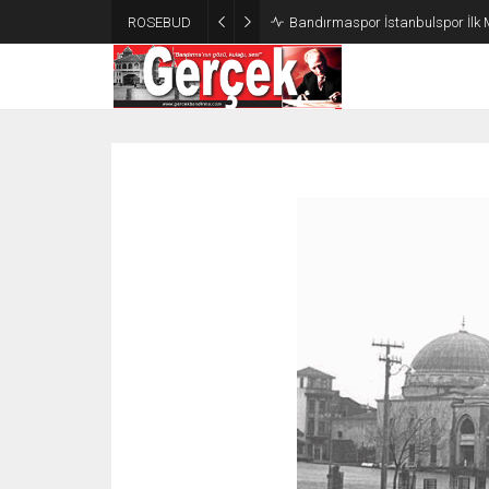
ROSEBUD
Bandırmaspor İstanbulspor İlk 