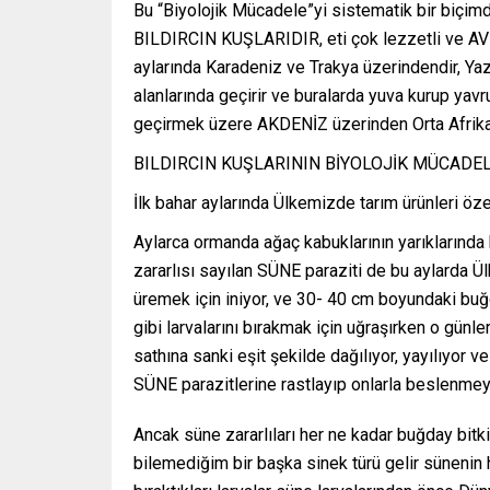
Bu “Biyolojik Mücadele”yi sistematik bir biçimd
BILDIRCIN KUŞLARIDIR, eti çok lezzetli ve AV değ
aylarında Karadeniz ve Trakya üzerindendir, Yaz
alanlarında geçirir ve buralarda yuva kurup yavru
geçirmek üzere AKDENİZ üzerinden Orta Afrika’
BILDIRCIN KUŞLARININ BİYOLOJİK MÜCADEL
İlk bahar aylarında Ülkemizde tarım ürünleri öz
Aylarca ormanda ağaç kabuklarının yarıklarında 
zararlısı sayılan SÜNE paraziti de bu aylarda Ü
üremek için iniyor, ve 30- 40 cm boyundaki buğd
gibi larvalarını bırakmak için uğraşırken o gün
sathına sanki eşit şekilde dağılıyor, yayılıyor v
SÜNE parazitlerine rastlayıp onlarla beslenmey
Ancak süne zararlıları her ne kadar buğday bitkil
bilemediğim bir başka sinek türü gelir sünenin her