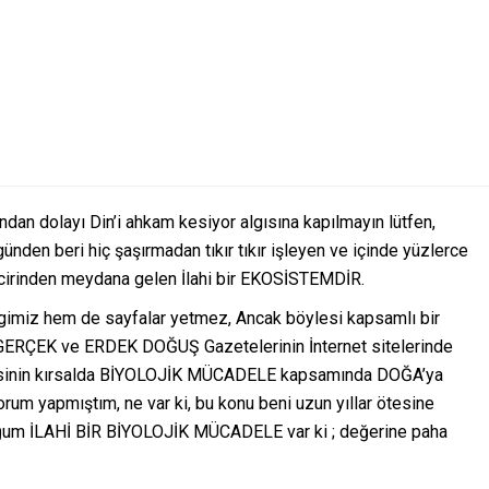
ndan dolayı Din’i ahkam kesiyor algısına kapılmayın lütfen,
günden beri hiç şaşırmadan tıkır tıkır işleyen ve içinde yüzlerce
incirinden meydana gelen İlahi bir EKOSİSTEMDİR.
gimiz hem de sayfalar yetmez, Ancak böylesi kapsamlı bir
ERÇEK ve ERDEK DOĞUŞ Gazetelerinin İnternet sitelerinde
esinin kırsalda BİYOLOJİK MÜCADELE kapsamında DOĞA’ya
orum yapmıştım, ne var ki, bu konu beni uzun yıllar ötesine
duğum İLAHİ BİR BİYOLOJİK MÜCADELE var ki ; değerine paha