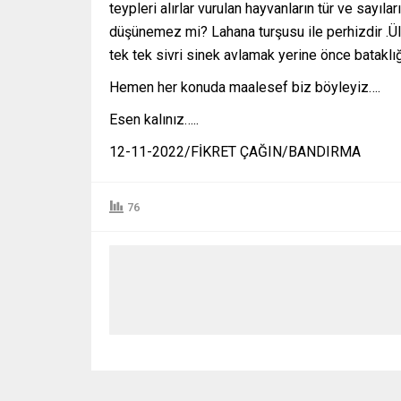
teypleri alırlar vurulan hayvanların tür ve sayı
düşünemez mi? Lahana turşusu ile perhizdir .Ül
tek tek sivri sinek avlamak yerine önce bataklığ
Hemen her konuda maalesef biz böyleyiz….
Esen kalınız…..
12-11-2022/FİKRET ÇAĞIN/BANDIRMA
76