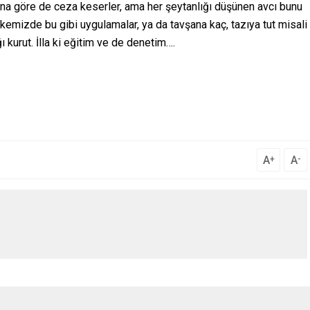
larına göre de ceza keserler, ama her şeytanlığı düşünen avcı bunu
kemizde bu gibi uygulamalar, ya da tavşana kaç, tazıya tut misali
ı kurut. İlla ki eğitim ve de denetim….
A
A
+
-