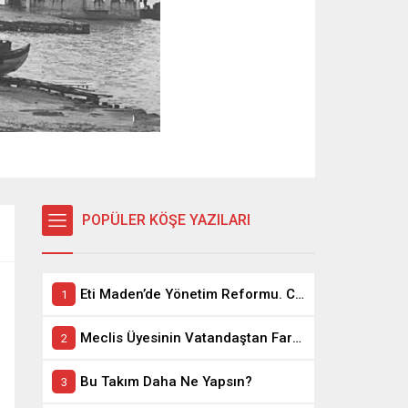
POPÜLER KÖŞE YAZILARI
Eti Maden’de Yönetim Reformu. CEO Modeli’nde Kadro / Taşeron İşçilik Ayrımı Kalkıyor
Meclis Üyesinin Vatandaştan Farkı Ne ?
Bu Takım Daha Ne Yapsın?