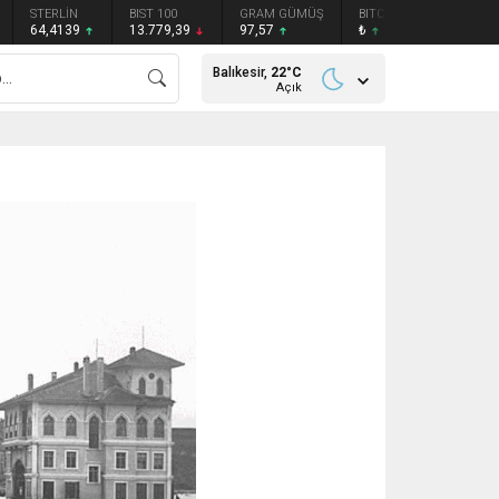
STERLİN
BIST 100
GRAM GÜMÜŞ
BITCOIN
ETHEREU
64,4139
13.779,39
97,57
₺
₺
Balıkesir,
22
°C
Açık