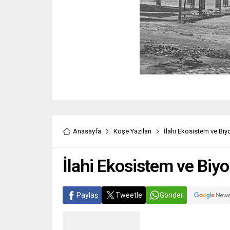
Anasayfa
Köşe Yazıları
İlahi Ekosistem ve Biy
İlahi Ekosistem ve Biy
Paylaş
Tweetle
Gönder