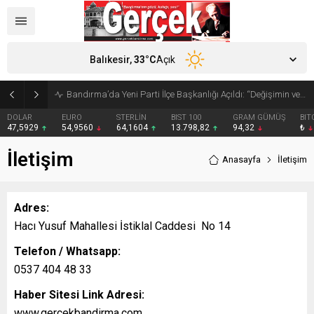
Balıkesir,
33
°C
Açık
Bandırma’da Yeni Parti İlçe Başkanlığı Açıldı: “Değişimin ve Cumhuriyetin Kenti” Vurgusu
DOLAR
EURO
STERLİN
BIST 100
GRAM GÜMÜŞ
BIT
47,5929
54,9560
64,1604
13.798,82
94,32
₺
İletişim
Anasayfa
İletişim
Adres:
Hacı Yusuf Mahallesi İstiklal Caddesi No 14
Telefon / Whatsapp:
0537 404 48 33
Haber Sitesi Link Adresi:
www.gercekbandirma.com