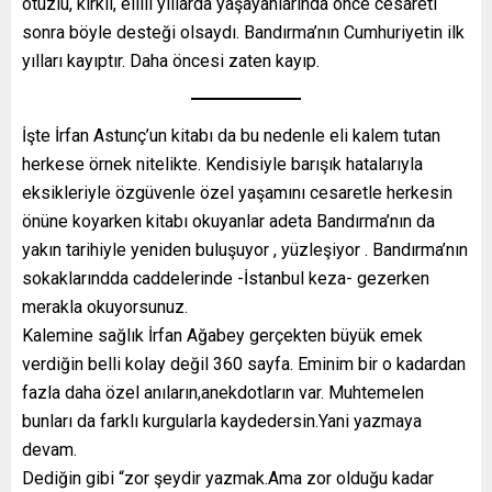
otuzlu, kırklı, ellili yıllarda yaşayanlarında önce cesareti
sonra böyle desteği olsaydı. Bandırma’nın Cumhuriyetin ilk
yılları kayıptır. Daha öncesi zaten kayıp.
İşte İrfan Astunç’un kitabı da bu nedenle eli kalem tutan
herkese örnek nitelikte. Kendisiyle barışık hatalarıyla
eksikleriyle özgüvenle özel yaşamını cesaretle herkesin
önüne koyarken kitabı okuyanlar adeta Bandırma’nın da
yakın tarihiyle yeniden buluşuyor , yüzleşiyor . Bandırma’nın
sokaklarındda caddelerinde -İstanbul keza- gezerken
merakla okuyorsunuz.
Kalemine sağlık İrfan Ağabey gerçekten büyük emek
verdiğin belli kolay değil 360 sayfa. Eminim bir o kadardan
fazla daha özel anıların,anekdotların var. Muhtemelen
bunları da farklı kurgularla kaydedersin.Yani yazmaya
devam.
Dediğin gibi “zor şeydir yazmak.Ama zor olduğu kadar