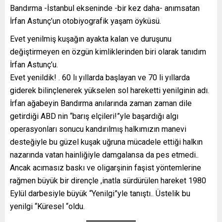
Bandırma -İstanbul ekseninde -bir kez daha- anımsatan
İrfan Astunç’un otobiyografik yaşam öyküsü.
Evet yenilmiş kuşağın ayakta kalan ve duruşunu
değiştirmeyen en özgün kimliklerinden biri olarak tanıdım
İrfan Astunç’u.
Evet yenildik! . 60 lı yıllarda başlayan ve 70 li yıllarda
giderek bilinçlenerek yükselen sol hareketti yenilginin adı.
İrfan ağabeyin Bandırma anılarında zaman zaman dile
getirdiği ABD nin “barış elçileri!”yle başardığı algı
operasyonları sonucu kandırılmış halkımızın manevi
desteğiyle bu güzel kuşak uğruna mücadele ettiği halkın
nazarında vatan hainliğiyle damgalansa da pes etmedi..
Ancak acımasız baskı ve oligarşinin faşist yöntemlerine
rağmen büyük bir dirençle ,inatla sürdürülen hareket 1980
Eylül darbesiyle büyük “Yenilgi”yle tanıştı.. Üstelik bu
yenilgi “Küresel “oldu.