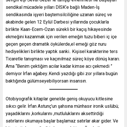
sendikal mücadele yılları DİSK’e bağlı Maden-İş
sendikasında işyeri baştemsilciliğine uzanan süreç ve
akabinde gelen 12 Eylül Darbesi yıllarında çocuklarla
birlikte Kaan-Ecem-Ozan sürekli bir kaçış hikayesinde
ekmeğini kazanmak için verilen emeğin tuzu biberi iç içe
geçen geçen dramatik öykülerde,el emeği göz nuru
hediyelikleri birlikte yaptık sanki.. Kişisel karakterine ters
Ticaretle tanışması ve kaçınılmaz süreç köye dönüş kararı.
Ama “Benim çektiğim acılar kadar kimse acı çekmedi ”
demiyor İrfan ağabey..Kendi yazdığı gibi zor yıllara bugün
baktığında gülümseyebiliyorsan insansın.
Otobiyografik kitaplar genelde geniş okuyucu kitlesine
sıkıcı gelir. İrfan Astunç’un şahsına münhasır ironik uslübü;
yaşadıklarını ,korkularını ,mutluluklarını aksettirdiği
satırlarını okumaya başlar başlamaz satırlar akar gider. Ve