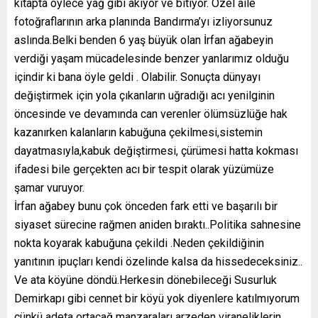
kitapta öylece yağ gibi akıyor ve bitiyor. Özel aile
fotoğraflarının arka planında Bandırma’yı izliyorsunuz
aslında.Belki benden 6 yaş büyük olan İrfan ağabeyin
verdiği yaşam mücadelesinde benzer yanlarımız olduğu
içindir ki bana öyle geldi . Olabilir. Sonuçta dünyayı
değiştirmek için yola çıkanların uğradığı acı yenilginin
öncesinde ve devamında can verenler ölümsüzlüğe hak
kazanırken kalanların kabuğuna çekilmesi,sistemin
dayatmasıyla,kabuk değiştirmesi, çürümesi hatta kokması
ifadesi bile gerçekten acı bir tespit olarak yüzümüze
şamar vuruyor.
İrfan ağabey bunu çok önceden fark etti ve başarılı bir
siyaset sürecine rağmen aniden bıraktı..Politika sahnesine
nokta koyarak kabuğuna çekildi .Neden çekildiğinin
yanıtının ipuçları kendi özelinde kalsa da hissedeceksiniz..
Ve ata köyüne döndü.Herkesin dönebileceği Susurluk
Demirkapı gibi cennet bir köyü yok diyenlere katılmıyorum
çünkü adeta ortaçağ manzaraları arzeden viraneliklerin