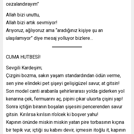
cezalandırayım”
Allah bizi unuttu,
Allah bizi artık sevmiyor!
Arıyoruz, ağlıyoruz ama “aradığınız kişiye şu an
ulaşılamıyor” diye mesaj yolluyor bizlere…
CUMA HUTBESİ!
Sevgili Kardeşim;
Çizgini bozma, sakın yaşam standardından ödün verme,
sen yine elindeki pet şişeyi gelişigüzel savur, at gitsin!
Son model canti arabanla şehirlerarası yolda giderken yol
kenarına çek, fermuarını aç, pipini çıkar uluorta çişini yap!
Sonra içtiğin biranın boşalan şişesini pencerenden savur
gitsin. Kırılırsa kırılsın n’olcek ki boşver yahu!
Kapının önünde miskin miskin yatan pire torbasının kıçına
bir tepik vur, içtiği su kabını devir, içmesin itoğlu it, kapının