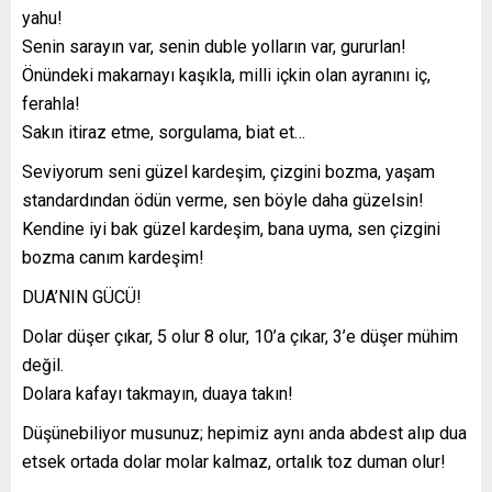
yahu!
Senin sarayın var, senin duble yolların var, gururlan!
Önündeki makarnayı kaşıkla, milli içkin olan ayranını iç,
ferahla!
Sakın itiraz etme, sorgulama, biat et…
Seviyorum seni güzel kardeşim, çizgini bozma, yaşam
standardından ödün verme, sen böyle daha güzelsin!
Kendine iyi bak güzel kardeşim, bana uyma, sen çizgini
bozma canım kardeşim!
DUA’NIN GÜCÜ!
Dolar düşer çıkar, 5 olur 8 olur, 10’a çıkar, 3’e düşer mühim
değil.
Dolara kafayı takmayın, duaya takın!
Düşünebiliyor musunuz; hepimiz aynı anda abdest alıp dua
etsek ortada dolar molar kalmaz, ortalık toz duman olur!