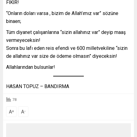
FİKİR!
“Onların doları varsa , bizim de Allah’ımız var” sözüne
binaen;
Tüm diyanet çalışanlarına “sizin allahınız var” deyip maaş
vermeyeceksin!
Sonra bu lafı eden reis efendi ve 600 milletvekiline “sizin
de allahınız var size de ödeme olmasın” diyeceksin!
Allahlarından bulsunlar!
HASAN TOPUZ – BANDIRMA
78
A
A
+
-