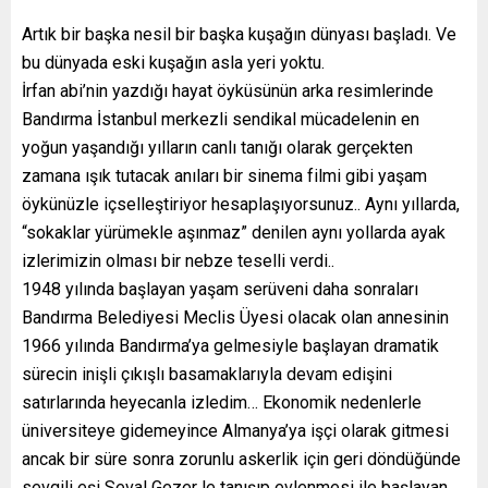
Artık bir başka nesil bir başka kuşağın dünyası başladı. Ve
bu dünyada eski kuşağın asla yeri yoktu.
İrfan abi’nin yazdığı hayat öyküsünün arka resimlerinde
Bandırma İstanbul merkezli sendikal mücadelenin en
yoğun yaşandığı yılların canlı tanığı olarak gerçekten
zamana ışık tutacak anıları bir sinema filmi gibi yaşam
öykünüzle içselleştiriyor hesaplaşıyorsunuz.. Aynı yıllarda,
“sokaklar yürümekle aşınmaz” denilen aynı yollarda ayak
izlerimizin olması bir nebze teselli verdi..
1948 yılında başlayan yaşam serüveni daha sonraları
Bandırma Belediyesi Meclis Üyesi olacak olan annesinin
1966 yılında Bandırma’ya gelmesiyle başlayan dramatik
sürecin inişli çıkışlı basamaklarıyla devam edişini
satırlarında heyecanla izledim… Ekonomik nedenlerle
üniversiteye gidemeyince Almanya’ya işçi olarak gitmesi
ancak bir süre sonra zorunlu askerlik için geri döndüğünde
sevgili eşi Seval Gezer le tanışıp evlenmesi ile başlayan