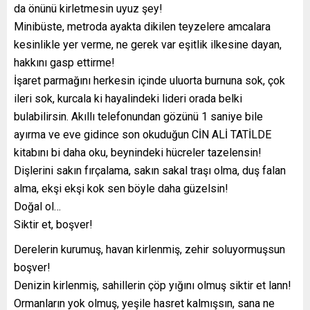
da önünü kirletmesin uyuz şey!
Minibüste, metroda ayakta dikilen teyzelere amcalara
kesinlikle yer verme, ne gerek var eşitlik ilkesine dayan,
hakkını gasp ettirme!
İşaret parmağını herkesin içinde uluorta burnuna sok, çok
ileri sok, kurcala ki hayalindeki lideri orada belki
bulabilirsin. Akıllı telefonundan gözünü 1 saniye bile
ayırma ve eve gidince son okuduğun CİN ALİ TATİLDE
kitabını bi daha oku, beynindeki hücreler tazelensin!
Dişlerini sakın fırçalama, sakın sakal traşı olma, duş falan
alma, ekşi ekşi kok sen böyle daha güzelsin!
Doğal ol…
Siktir et, boşver!
Derelerin kurumuş, havan kirlenmiş, zehir soluyormuşsun
boşver!
Denizin kirlenmiş, sahillerin çöp yığını olmuş siktir et lann!
Ormanların yok olmuş, yeşile hasret kalmışsın, sana ne