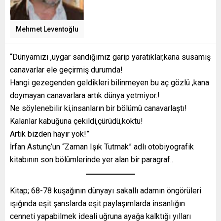
Mehmet Leventoğlu
“Dünyamızı ,uygar sandığımız garip yaratıklar,kana susamış
canavarlar ele geçirmiş durumda!
Hangi gezegenden geldikleri bilinmeyen bu aç gözlü ,kana
doymayan canavarlara artık dünya yetmiyor.!
Ne söylenebilir ki,insanların bir bölümü canavarlaştı!
Kalanlar kabuğuna çekildi,çürüdü,koktu!
Artık bizden hayır yok!”
İrfan Astunç’un “Zaman Işık Tutmak” adlı otobiyografik
kitabının son bölümlerinde yer alan bir paragraf..
Kitap; 68-78 kuşağının dünyayı sakallı adamın öngörüleri
ışığında eşit şanslarda eşit paylaşımlarda insanlığın
cenneti yapabilmek ideali uğruna ayağa kalktığı yılları