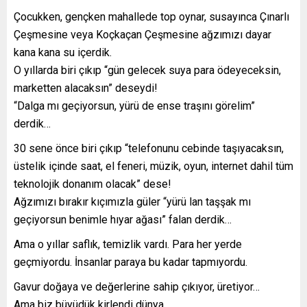
Çocukken, gençken mahallede top oynar, susayınca Çınarlı
Çeşmesine veya Koçkaçan Çeşmesine ağzımızı dayar
kana kana su içerdik.
O yıllarda biri çıkıp “gün gelecek suya para ödeyeceksin,
marketten alacaksın” deseydi!
“Dalga mı geçiyorsun, yürü de ense traşını görelim”
derdik…
30 sene önce biri çıkıp “telefonunu cebinde taşıyacaksın,
üstelik içinde saat, el feneri, müzik, oyun, internet dahil tüm
teknolojik donanım olacak” dese!
Ağzımızı bırakır kıçımızla güler “yürü lan taşşak mı
geçiyorsun benimle hıyar ağası” falan derdik…
Ama o yıllar saflık, temizlik vardı. Para her yerde
geçmiyordu. İnsanlar paraya bu kadar tapmıyordu.
Gavur doğaya ve değerlerine sahip çıkıyor, üretiyor…
Ama biz büyüdük kirlendi dünya.