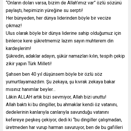
“Onların doları varsa, bizim de Allah’ımız var” özlü sözünü
paylaştı, hepimizin yüreğine su serpti!
Her bünyeden, her dünya liderinden böyle bir vecize
çıkmaz!
Ulus olarak böyle bir dünya liderine sahip olduğumuz için
binlerce kere şükretmemiz lazım sayın muhterem din
kardeşlerim!
Şükredin, adaklar adayın, şükür namazları kılın, tespih çekip
zikir yapın Türk Milleti!
Şahsen ben 40 yıl düşünsem böyle bir özlü söz
yumurtlayamazdım. Şu zekaya, şu kıvrak zekaya bakar
mısınız hanımlar beyler…
Lâkin ALLAH artık bizi sevmiyor, Allah bizi unuttu!
Allah baktı ki bu dingiller, bu ahmaklar kendi öz vatanını,
dedelerinin kanlarıyla canlarıyla savunduğu vatanını
kefereye peşkeş çekiyor, dedi ki “bu dingiller çalışmadan,
üretmeden har vurup harman savuruyor, ben de bu gafilleri