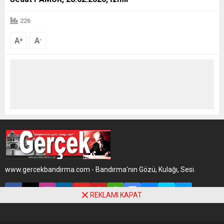
226
A
A
+
-
www.gercekbandirma.com - Bandırma'nın Gözü, Kulağı, Sesi.
REKLAMI KAPAT