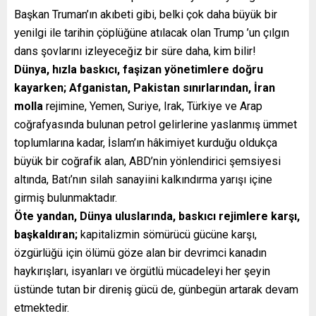
Başkan Truman’ın akıbeti gibi, belki çok daha büyük bir
yenilgi ile tarihin çöplüğüne atılacak olan Trump ’un çılgın
dans şovlarını izleyeceğiz bir süre daha, kim bilir!
Dünya, hızla baskıcı, faşizan yönetimlere doğru
kayarken; Afganistan, Pakistan sınırlarından, İran
molla
rejimine, Yemen, Suriye, Irak, Türkiye ve Arap
coğrafyasında bulunan petrol gelirlerine yaslanmış ümmet
toplumlarına kadar, İslam’ın hâkimiyet kurduğu oldukça
büyük bir coğrafik alan, ABD’nin yönlendirici şemsiyesi
altında, Batı’nın silah sanayiini kalkındırma yarışı içine
girmiş bulunmaktadır.
Öte yandan, Dünya uluslarında, baskıcı rejimlere karşı,
başkaldıran;
kapitalizmin sömürücü gücüne karşı,
özgürlüğü için ölümü göze alan bir devrimci kanadın
haykırışları, isyanları ve örgütlü mücadeleyi her şeyin
üstünde tutan bir direniş gücü de, günbegün artarak devam
etmektedir.