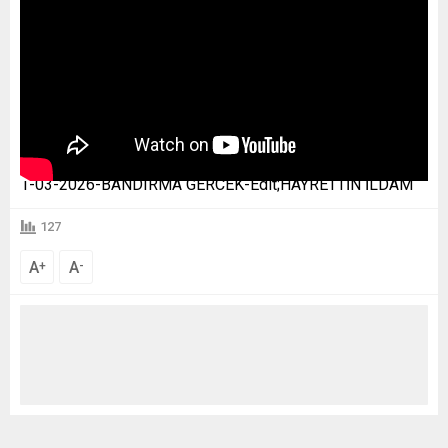
1-03-2026-BANDIRMA GERCEK-Edit;HAYRETTİN İLDAM
127
A
A
+
-