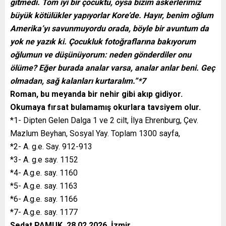
gitmedi. Tom iyi bir çocuktu, oysa bizim askerlerimiz
büyük kötülükler yapıyorlar Kore’de. Hayır, benim oğlum
Amerika’yı savunmuyordu orada, böyle bir avuntum da
yok ne yazık ki. Çocukluk fotoğraflarına bakıyorum
oğlumun ve düşünüyorum: neden gönderdiler onu
ölüme? Eğer burada analar varsa, analar anlar beni. Geç
olmadan, sağ kalanları kurtaralım.”*7
Roman, bu meyanda bir nehir gibi akıp gidiyor.
Okumaya fırsat bulamamış okurlara tavsiyem olur.
*1- Dipten Gelen Dalga 1 ve 2 cilt, İlya Ehrenburg, Çev.
Mazlum Beyhan, Sosyal Yay. Toplam 1300 sayfa,
*2- A. g.e. Say. 912-913
*3- A. g.e say. 1152
*4- A.g.e. say. 1160
*5- A.g.e. say. 1163
*6- A.g.e. say. 1166
*7- A.g.e. say. 1177
Sedat PAMUK, 28.02.2026, İzmir