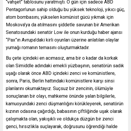
“vahşet” tablosunu yaratmıştı. O gün için sadece ABD
Pentagon’unun sahip olduğu bu yüksek teknoloji, yıkıcı güç,
atom bombasını, yükselen komünist gücü yıkmak için
Moskova’ya da atılmasını şiddetle savunan bir Amerikan
Senatosundaki senatör Low ile onun kurduğu haber ajansı
“Pax”ın Avrupa’daki kirli oyunları üzerine anlatılan olaylar
yumağı romanın temasını oluşturmaktadır.
Bu çete içindeki en acımasız, ama bir o kadar da korkak
olan Simiddle adındaki emekli yüzbaşının, senatörün sadık
uşağı olarak önce ABD içindeki zenci ve komünistlere,
sonra, Paris, Berlin hattındaki komünistlere karşı sinsi
planlarını okumaktayız. Suçsuz bir zencinin, ölümüyle
sonuçlanan bir olayı, mahkeme önünde yalan bilgilerle,
kamuoyundaki zenci düşmanlığını körükleyerek, senatörün
kızının odasına çağırdığı, babasının çiftliğinde uşak olarak
çalışmakta olan, yakışıklı ve oldukça düzgün bir zenci
genci, hırsızlıkla suçlayarak, doğrusunu öğrendiği halde