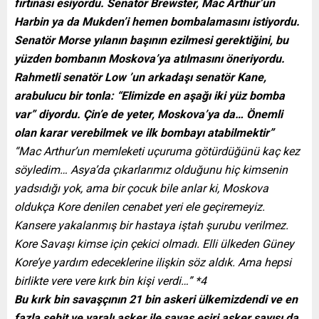
fırtınası esiyordu. Senatör Brewster, Mac Arthur’un
Harbin ya da Mukden’i hemen bombalamasını istiyordu.
Senatör Morse yılanın başının ezilmesi gerektiğini, bu
yüzden bombanın Moskova’ya atılmasını öneriyordu.
Rahmetli senatör Low ’un arkadaşı senatör Kane,
arabulucu bir tonla: “Elimizde en aşağı iki yüz bomba
var” diyordu. Çin’e de yeter, Moskova’ya da… Önemli
olan karar verebilmek ve ilk bombayı atabilmektir”
“Mac Arthur’un memleketi uçuruma götürdüğünü kaç kez
söyledim… Asya’da çıkarlarımız olduğunu hiç kimsenin
yadsıdığı yok, ama bir çocuk bile anlar ki, Moskova
oldukça Kore denilen cenabet yeri ele geçiremeyiz.
Kansere yakalanmış bir hastaya iştah şurubu verilmez.
Kore Savaşı kimse için çekici olmadı. Elli ülkeden Güney
Kore’ye yardım edeceklerine ilişkin söz aldık. Ama hepsi
birlikte vere vere kırk bin kişi verdi…” *4
Bu kırk bin savaşçının 21 bin askeri ülkemizdendi ve en
fazla şehit ve yaralı asker ile savaş esiri asker sayısı da