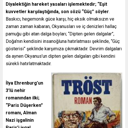
Diyalektiğin hareket yasaları işlemektedir; “Eşit
kuvvetler karşılaştığında, son sözü “Güç” söyler
.
Baskıcı, hegemonik güce karşı, hiç eksik olmaksızın ve
zaman zaman kabaran, Okyanusları ve iç denizleri hallaç
pamuğu gibi atan dalga boyları; “Dipten gelen dalgalar”,
Doğa’nın kendisini insanoğluna hatırlatması şeklinde, “Güç
gösterisi” şeklinde karşımıza çıkmaktadır. Devrim dalgaları
da aynen Okyanus’un dipten gelen dalgaları gibi kendini
sürekli hatırlatmaktadır.
İlya Ehrenburg’un
3’lü nehir
romanından ilki;
“Paris Düşerken”
romanı, Alman
Nazi işgalinin
Paris’i işgal