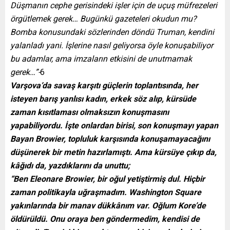
Düşmanın cephe gerisindeki işler için de uçuş müfrezeleri
örgütlemek gerek… Bugünkü gazeteleri okudun mu?
Bomba konusundaki sözlerinden döndü Truman, kendini
yalanladı yani. İşlerine nasıl geliyorsa öyle konuşabiliyor
bu adamlar, ama imzaların etkisini de unutmamak
gerek…”-
6
Varşova’da savaş karşıtı güçlerin toplantısında, her
isteyen barış yanlısı kadın, erkek söz alıp, kürsüde
zaman kısıtlaması olmaksızın konuşmasını
yapabiliyordu. İşte onlardan birisi, son konuşmayı yapan
Bayan Browier, topluluk karşısında konuşamayacağını
düşünerek bir metin hazırlamıştı. Ama kürsüye çıkıp da,
kâğıdı da, yazdıklarını da unuttu;
“Ben Eleonare Browier, bir oğul yetiştirmiş dul. Hiçbir
zaman politikayla uğraşmadım. Washington Square
yakınlarında bir manav dükkânım var. Oğlum Kore’de
öldürüldü. Onu oraya ben göndermedim, kendisi de