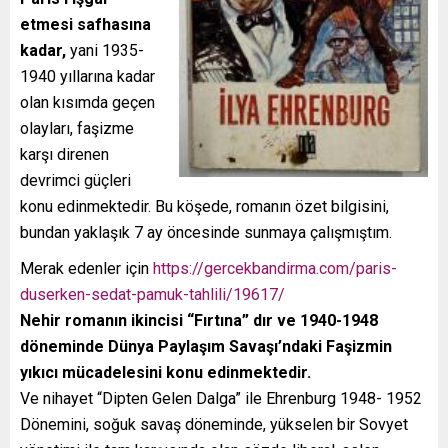
etmesi safhasına
kadar,
yani 1935-
1940 yıllarına kadar
olan kısımda geçen
olayları, faşizme
karşı direnen
devrimci güçleri
konu edinmektedir. Bu köşede, romanın özet bilgisini,
bundan yaklaşık 7 ay öncesinde sunmaya çalışmıştım.
Merak edenler için
https://gercekbandirma.com/paris-
duserken-sedat-pamuk-tahlili/19617/
Nehir romanın ikincisi “Fırtına” dır ve 1940-1948
döneminde Dünya Paylaşım Savaşı’ndaki Faşizmin
yıkıcı mücadelesini konu edinmektedir.
Ve nihayet “Dipten Gelen Dalga” ile Ehrenburg 1948- 1952
Dönemini, soğuk savaş döneminde, yükselen bir Sovyet