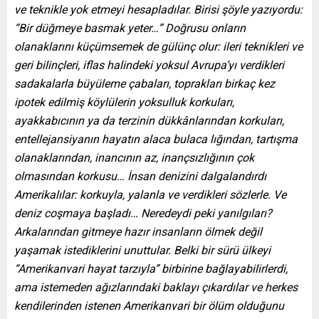
ve teknikle yok etmeyi hesapladılar. Birisi şöyle yazıyordu:
“Bir düğmeye basmak yeter…” Doğrusu onların
olanaklarını küçümsemek de gülünç olur: ileri teknikleri ve
geri bilinçleri, iflas halindeki yoksul Avrupa’yı verdikleri
sadakalarla büyüleme çabaları, toprakları birkaç kez
ipotek edilmiş köylülerin yoksulluk korkuları,
ayakkabıcının ya da terzinin dükkânlarından korkuları,
entellejansiyanın hayatın alaca bulaca lığından, tartışma
olanaklarından, inancının az, inançsızlığının çok
olmasından korkusu… İnsan denizini dalgalandırdı
Amerikalılar: korkuyla, yalanla ve verdikleri sözlerle. Ve
deniz coşmaya başladı… Neredeydi peki yanılgıları?
Arkalarından gitmeye hazır insanların ölmek değil
yaşamak istediklerini unuttular. Belki bir sürü ülkeyi
“Amerikanvari hayat tarzıyla” birbirine bağlayabilirlerdi,
ama istemeden ağızlarındaki baklayı çıkardılar ve herkes
kendilerinden istenen Amerikanvari bir ölüm olduğunu