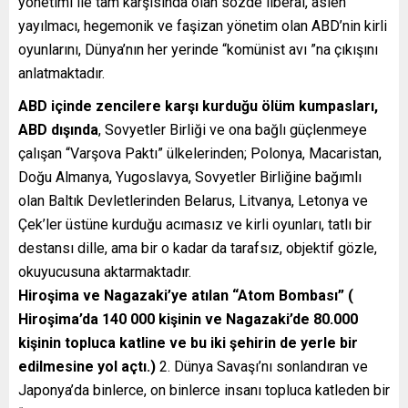
yönetimi ile tam karşısında olan sözde liberal, aslen
yayılmacı, hegemonik ve faşizan yönetim olan ABD’nin kirli
oyunlarını, Dünya’nın her yerinde “komünist avı ”na çıkışını
anlatmaktadır.
ABD içinde zencilere karşı kurduğu ölüm kumpasları,
ABD dışında
, Sovyetler Birliği ve ona bağlı güçlenmeye
çalışan “Varşova Paktı” ülkelerinden; Polonya, Macaristan,
Doğu Almanya, Yugoslavya, Sovyetler Birliğine bağımlı
olan Baltık Devletlerinden Belarus, Litvanya, Letonya ve
Çek’ler üstüne kurduğu acımasız ve kirli oyunları, tatlı bir
destansı dille, ama bir o kadar da tarafsız, objektif gözle,
okuyucusuna aktarmaktadır.
Hiroşima ve Nagazaki’ye atılan “Atom Bombası” (
Hiroşima’da 140 000 kişinin ve Nagazaki’de 80.000
kişinin topluca katline ve bu iki şehirin de yerle bir
edilmesine yol açtı.)
2. Dünya Savaşı’nı sonlandıran ve
Japonya’da binlerce, on binlerce insanı topluca katleden bir