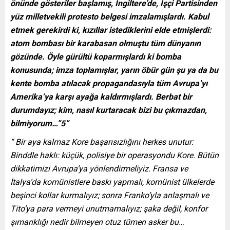
önünde gösteriler başlamış, İngiltere’de, İşçi Partisinden
yüz milletvekili protesto belgesi imzalamışlardı. Kabul
etmek gerekirdi ki, kızıllar istediklerini elde etmişlerdi:
atom bombası bir karabasan olmuştu tüm dünyanın
gözünde. Öyle gürültü koparmışlardı ki bomba
konusunda; imza toplamışlar, yarın öbür gün şu ya da bu
kente bomba atılacak propagandasıyla tüm Avrupa’yı
Amerika’ya karşı ayağa kaldırmışlardı. Berbat bir
durumdayız; kim, nasıl kurtaracak bizi bu çıkmazdan,
bilmiyorum…”5”
“ Bir aya kalmaz Kore başarısızlığını herkes unutur:
Binddle haklı: küçük, polisiye bir operasyondu Kore. Bütün
dikkatimizi Avrupa’ya yönlendirmeliyiz. Fransa ve
İtalya’da komünistlere baskı yapmalı, komünist ülkelerde
beşinci kollar kurmalıyız; sonra Franko’yla anlaşmalı ve
Tito’ya para vermeyi unutmamalıyız; şaka değil, konfor
şımarıklığı nedir bilmeyen otuz tümen asker bu…