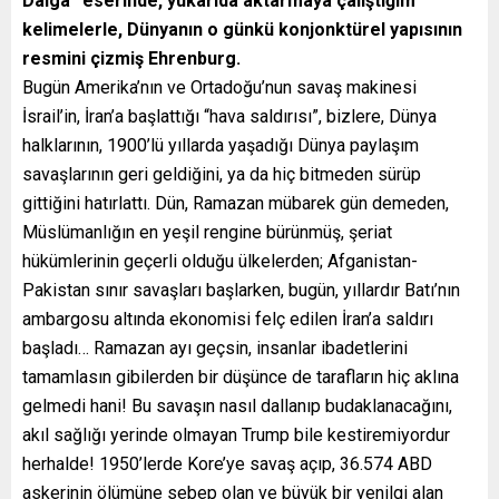
Dalga” eserinde, yukarıda aktarmaya çalıştığım
kelimelerle, Dünyanın o günkü konjonktürel yapısının
resmini çizmiş Ehrenburg.
Bugün Amerika’nın ve Ortadoğu’nun savaş makinesi
İsrail’in, İran’a başlattığı “hava saldırısı”, bizlere, Dünya
halklarının, 1900’lü yıllarda yaşadığı Dünya paylaşım
savaşlarının geri geldiğini, ya da hiç bitmeden sürüp
gittiğini hatırlattı. Dün, Ramazan mübarek gün demeden,
Müslümanlığın en yeşil rengine bürünmüş, şeriat
hükümlerinin geçerli olduğu ülkelerden; Afganistan-
Pakistan sınır savaşları başlarken, bugün, yıllardır Batı’nın
ambargosu altında ekonomisi felç edilen İran’a saldırı
başladı… Ramazan ayı geçsin, insanlar ibadetlerini
tamamlasın gibilerden bir düşünce de tarafların hiç aklına
gelmedi hani! Bu savaşın nasıl dallanıp budaklanacağını,
akıl sağlığı yerinde olmayan Trump bile kestiremiyordur
herhalde! 1950’lerde Kore’ye savaş açıp, 36.574 ABD
askerinin ölümüne sebep olan ve büyük bir yenilgi alan