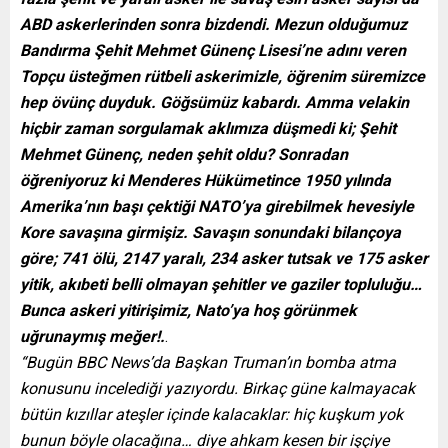
ABD askerlerinden sonra bizdendi. Mezun olduğumuz
Bandırma Şehit Mehmet Günenç Lisesi’ne adını veren
Topçu üsteğmen rütbeli askerimizle, öğrenim süremizce
hep övünç duyduk. Göğsümüz kabardı. Amma velakin
hiçbir zaman sorgulamak aklımıza düşmedi ki; Şehit
Mehmet Günenç, neden şehit oldu? Sonradan
öğreniyoruz ki Menderes Hükümetince 1950 yılında
Amerika’nın başı çektiği NATO’ya girebilmek hevesiyle
Kore savaşına girmişiz. Savaşın sonundaki bilançoya
göre; 741 ölü, 2147 yaralı, 234 asker tutsak ve 175 asker
yitik, akıbeti belli olmayan şehitler ve gaziler topluluğu…
Bunca askeri yitirişimiz, Nato’ya hoş görünmek
uğrunaymış meğer!.
.
“Bugün BBC News’da Başkan Truman’ın bomba atma
konusunu incelediği yazıyordu. Birkaç güne kalmayacak
bütün kızıllar ateşler içinde kalacaklar: hiç kuşkum yok
bunun böyle olacağına… diye ahkam kesen bir işçiye