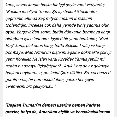
karşı, savaş karşıtı başka bir işçi şöyle yanıt veriyordu;
“Başkan inceliyor “muş!.. Şu işe bakın! Stockholm
çağrısının altında kaç milyon insanın imzasının
toplandığını incelese çok daha yerinde bir iş yapmış olur
oysa. Varşova’dan sonra, bütün dünyanın bombaya karşı
olduğuna iyice inandım. İşçileri bir yana bırakalım, “Kızıl
Haç” karşı, piskopos karşı, hatta Belçika kraliçesi karşı
bombaya. Mac Arthur’un dişlerini ağzına dökmekle çok iyi
yaptı Koreliler. Ne işleri vardı Kore’de? Yanıtlayabilir mi
acaba bu soruyu üçkağıtçılar?.. Artık Kore de az gelmeye
başladı baylarımıza, gözlerini Çin’e diktiler. Bu, eşi benzeri
görülmemiş bir namussuzluktur, çünkü her şeyin
ceremesini biz çekiyoruz… “
“Başkan Truman’ın demeci üzerine hemen Paris’te
grevler, İtalya’da, Amerikan elçilik ve konsolosluklarının