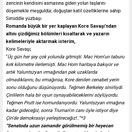
zencinin kendisini asmasına giden yolun taşlarını
döşemekle meşguldür, doğuştan katil özelliklerine sahip
Simiddle yüzbaşı.
Romanda büyük bir yer kaplayan Kore Savaşı’ndan
altını çizdiğimiz bölümleri kısaltarak ve yazarın
kelimeleriyle aktarmak isterim,
Kore Savaşı;
“
Üç gün her şey çok yolunda gitmişti. Mac Horn’un taburu
kırk kilometre ilerlemişti. Mac Horn haritaya bakıyor ve
artık Yaluntszyan ırmağından pek uzaklarda
olmadıklarını, bu ırmağınsa, Kore denilen cenabet yerin
sonu olduğunu düşünüyordu. Teğmen Berkeley sinirliydi.
Çinlilerin hala bir oyun oynayabileceklerini söylüyordu.
Teğmen Prutt ise homurdanıyordu: Yaluntszyan ırmağına
kadar gideceğiz, sonra Truman’ın canı öyle istiyor diye
Çin’de demokrasiyi yerleştireceğiz!..”*3
“Senatoda uzun zamandır görülmemiş bir heyecan