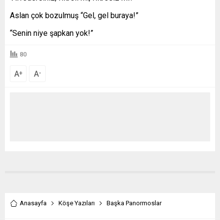
Aslan çok bozulmuş “Gel, gel buraya!”
“Senin niye şapkan yok!”
80
A
A
+
-
Anasayfa
Köşe Yazıları
Başka Panormoslar