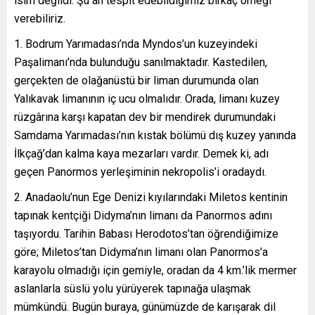
isim değildi. Şu an tespit edebildiğimiz birkaç örneği
verebiliriz.
Bodrum Yarımadası’nda Myndos’un kuzeyindeki
Paşalimanı’nda bulunduğu sanılmaktadır. Kastedilen,
gerçekten de olağanüstü bir liman durumunda olan
Yalıkavak limanının iç ucu olmalıdır. Orada, limanı kuzey
rüzgârına karşı kapatan dev bir mendirek durumundaki
Samdama Yarımadası’nın kıstak bölümü dış kuzey yanında
İlkçağ’dan kalma kaya mezarları vardır. Demek ki, adı
geçen Panormos yerleşiminin nekropolis’i oradaydı.
Anadaolu’nun Ege Denizi kıyılarındaki Miletos kentinin
tapınak kentçiği Didyma’nın limanı da Panormos adını
taşıyordu. Tarihin Babası Herodotos’tan öğrendiğimize
göre; Miletos’tan Didyma’nın limanı olan Panormos’a
karayolu olmadığı için gemiyle, oradan da 4 km.’lik mermer
aslanlarla süslü yolu yürüyerek tapınağa ulaşmak
mümkündü. Bugün buraya, günümüzde de karışarak dil