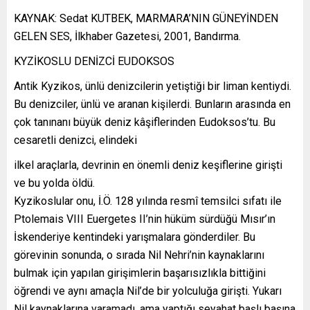
KAYNAK: Sedat KUTBEK, MARMARA’NIN GÜNEYİNDEN
GELEN SES, İlkhaber Gazetesi, 2001, Bandırma.
KYZİKOSLU DENİZCİ EUDOKSOS
Antik Kyzikos, ünlü denizcilerin yetiştiği bir liman kentiydi.
Bu denizciler, ünlü ve aranan kişilerdi. Bunların arasında en
çok tanınanı büyük deniz kâşiflerinden Eudoksos’tu. Bu
cesaretli denizci, elindeki
ilkel araçlarla, devrinin en önemli deniz keşiflerine girişti
ve bu yolda öldü.
Kyzikoslular onu, İ.Ö. 128 yılında resmî temsilci sıfatı ile
Ptolemais VIII Euergetes II’nin hüküm sürdüğü Mısır’ın
İskenderiye kentindeki yarışmalara gönderdiler. Bu
görevinin sonunda, o sırada Nil Nehri’nin kaynaklarını
bulmak için yapılan girişimlerin başarısızlıkla bittiğini
öğrendi ve aynı amaçla Nil’de bir yolculuğa girişti. Yukarı
Nil kaynaklarına varamadı, ama yaptığı seyahat başlı başına