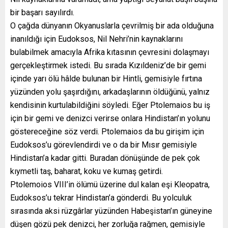
bir başarı sayılırdı.
O çağda dünyanın Okyanuslarla çevrilmiş bir ada olduğuna
inanıldığı için Eudoksos, Nil Nehri’nin kaynaklarını
bulabilmek amacıyla Afrika kıtasının çevresini dolaşmayı
gerçekleştirmek istedi. Bu sırada Kızıldeniz’de bir gemi
içinde yarı ölü hâlde bulunan bir Hintli, gemisiyle fırtına
yüzünden yolu şaşırdığını, arkadaşlarının öldüğünü, yalnız
kendisinin kurtulabildiğini söyledi. Eğer Ptolemaios bu iş
için bir gemi ve denizci verirse onlara Hindistan’ın yolunu
göstereceğine söz verdi. Ptolemaios da bu girişim için
Eudoksos’u görevlendirdi ve o da bir Mısır gemisiyle
Hindistan’a kadar gitti. Buradan dönüşünde de pek çok
kıymetli taş, baharat, koku ve kumaş getirdi.
Ptolemoios VIII’in ölümü üzerine dul kalan eşi Kleopatra,
Eudoksos’u tekrar Hindistan’a gönderdi. Bu yolculuk
sırasında aksi rüzgârlar yüzünden Habeşistan’ın güneyine
düşen gözü pek denizci, her zorluğa rağmen, gemisiyle