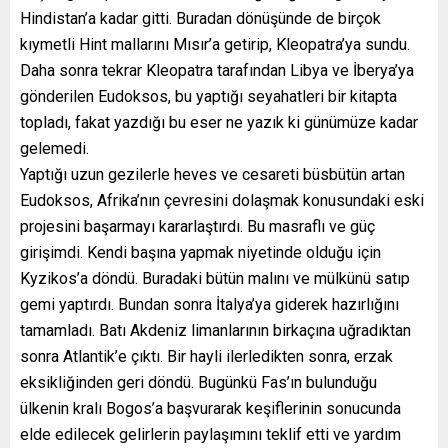
Hindistan’a kadar gitti. Buradan dönüşünde de birçok
kıymetli Hint mallarını Mısır’a getirip, Kleopatra’ya sundu.
Daha sonra tekrar Kleopatra tarafından Libya ve İberya’ya
gönderilen Eudoksos, bu yaptığı seyahatleri bir kitapta
topladı, fakat yazdığı bu eser ne yazık ki günümüze kadar
gelemedi.
Yaptığı uzun gezilerle heves ve cesareti büsbütün artan
Eudoksos, Afrika’nın çevresini dolaşmak konusundaki eski
projesini başarmayı kararlaştırdı. Bu masraflı ve güç
girişimdi. Kendi başına yapmak niyetinde olduğu için
Kyzikos’a döndü. Buradaki bütün malını ve mülkünü satıp
gemi yaptırdı. Bundan sonra İtalya’ya giderek hazırlığını
tamamladı. Batı Akdeniz limanlarının birkaçına uğradıktan
sonra Atlantik’e çıktı. Bir hayli ilerledikten sonra, erzak
eksikliğinden geri döndü. Bugünkü Fas’ın bulunduğu
ülkenin kralı Bogos’a başvurarak keşiflerinin sonucunda
elde edilecek gelirlerin paylaşımını teklif etti ve yardım