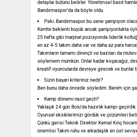
detaylar bütünü belirler. Yönetimsel basit hamle 
Bandırmaspor’da da böyle oldu.
Peki..Bandırmaspor bu sene şampiyon olac
Kentte beklenti büyük ancak şampiyonlukta öyle
25 hafta gibi marjinal pozisyonda liderlik kol
en az 4-5 takım daha var ve daha az para harcay
Takımların tamamı dirençli ve bazıları da mütev
söylemem mümkün. Onlar kadar koşacağız, dir
kreatif oyuncularda devreye girecek ve bunlar b
Sizin başarı kriteriniz nedir?
Ben bunu daha öncede söyledim. Benim için şamp
Kamp dönemi nasıl geçti?
Yaklaşık 24 gün Bolu’da hazırlık kampı geçirdik.
Oyunsal eksiklerimizi gördük ve çözümleri bel
Çünkü gerisi Teknik Direktör Kemal Kılıç hocamı
önemlisi Takım ruhu ve arkadaşlık en üst seviy