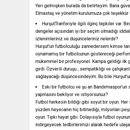
Yeri gelmişken burada da belirteyim. Bana güven
Elmastaş ve yönetim kurulumuza çok teşekkür
HurşutTranferiyle ilgili ilginç tepkiler var. B
dengeler açısından iyi bir seçim olmadığı iddiala
izlenimleriniz ve düşünceleriniz nelerdir?
Hurşut’un futbolculuğu zannedersem kimse taraf
oynamamış bir futbolcunun göstereceği perfor
mükemmel bir profesyonel. Kampa geldiği ilk gü
girdi. Özverili duruşu , sempatikliği ve çalışka
sağlayacağı düşüncesindeyim. Bu bile Hurşut’un
Eski bir futbolcu ve şu an Bandırmaspor’un sp
yapmasını bekliyor ve istiyorsunuz?
Futbol herkesin bildiği gibi soyut bir oyun. Her
yüzden heyecanın hiç bitmediği, milyonları peşi
oyun. Tıpkı hayat gibi. Dolayısıyla futbol oyunun
indirgeyecek tedbirlerimizi alarak hedefe ulaş