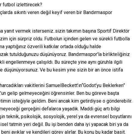
 futbol izlettirecek?
arda sıkıntı veren değil keyif veren bir Bandırmaspor
 yanıt vermek isterseniz..sizin takımın başına Sportif Direktör
im için sürpriz oldu. Futbolun içinden gelen ve sürekli futbolla
a yaptığınız özverili katkılar ortada olduğu halde
zak tutulduğunuzu düşünüyoruz. Bandırmaspor’la birlikteliğiniz
i engellenmeye çalışıldı. Bu süreçte yine aynı güruhla ilgili
 düşünüyorsunuz. Ve bu kesim yine sizin bir an önce istifa
harcadıkları vakitlerini SamuelBeckett’ın“Godot’yu Beklerken”
t’un gelip gelmeyeceğini öğrensinler. Ben bu göreve başta
imin isteğiyle geldim. Beni ancak kim getirdiyse o gönderebilir.
eyeceği gerçeğini defalarca yaşadık. Maddi güç artı bilgi
in teknik, psikolojik, sosyolojik, yerel ya da evrensel boyutlarını
sel tatmin yeri değil. Bu işi benden daha iyi yapacak biri ya da
beni ayıklar ve kendileri görev alırlar. Bu konu bu kadar basit.