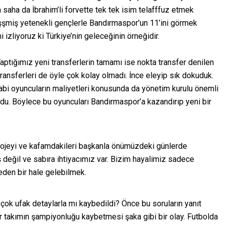
a saha da İbrahim’li forvette tek tek isim telafffuz etmek
şşmiş yetenekli gençlerle Bandırmaspor’un 11’ini görmek
 izliyoruz ki Türkiye’nin geleceğinin örneğidir.
ptığımız yeni transferlerin tamamı ise nokta transfer denilen
transferleri de öyle çok kolay olmadı. İnce eleyip sık dokuduk.
Tabi oyuncuların maliyetleri konusunda da yönetim kurulu önemli
. Böylece bu oyuncuları Bandırmaspor’a kazandırıp yeni bir
projeyi ve kafamdakileri başkanla önümüzdeki günlerde
değil ve sabıra ihtiyacımız var. Bizim hayalimiz sadece
eden bir hale gelebilmek.
çok ufak detaylarla mı kaybedildi? Önce bu soruların yanıt
bir takımın şampiyonluğu kaybetmesi şaka gibi bir olay. Futbolda