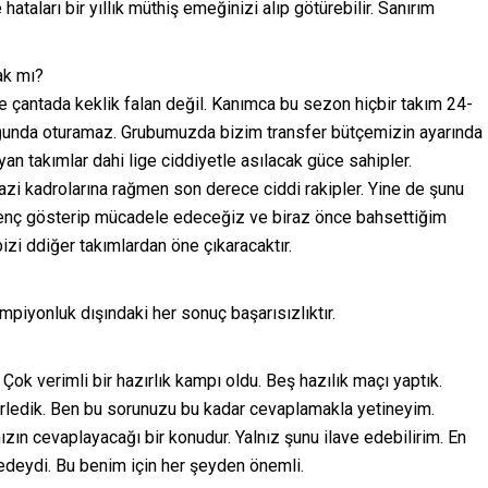
hataları bir yıllık müthiş emeğinizi alıp götürebilir. Sanırım
ak mı?
 çantada keklik falan değil. Kanımca bu sezon hiçbir takım 24-
tuğunda oturamaz. Grubumuzda bizim transfer bütçemizin ayarında
an takımlar dahi lige ciddiyetle asılacak güce sahipler.
azi kadrolarına rağmen son derece ciddi rakipler. Yine de şunu
enç gösterip mücadele edeceğiz ve biraz önce bahsettiğim
izi ddiğer takımlardan öne çıkaracaktır.
iyonluk dışındaki her sonuç başarısızlıktır.
 Çok verimli bir hazırlık kampı oldu. Beş hazılık maçı yaptık.
irledik. Ben bu sorunuzu bu kadar cevaplamakla yetineyim.
zın cevaplayacağı bir konudur. Yalnız şunu ilave edebilirim. En
edeydi. Bu benim için her şeyden önemli.