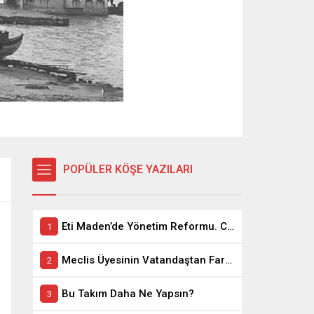
POPÜLER KÖŞE YAZILARI
Eti Maden’de Yönetim Reformu. CEO Modeli’nde Kadro / Taşeron İşçilik Ayrımı Kalkıyor
Meclis Üyesinin Vatandaştan Farkı Ne ?
Bu Takım Daha Ne Yapsın?