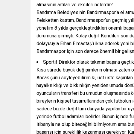
almasının artıları ve eksileri nelerdir?
Bandırma Belediyesinin Bandırmaspor’a el atması
Felaketten kastım, Bandırmaspor’un geçmiş yılla
yönetim 8 yılda gerçekleştirdikleri önemli baş
durumuna girmişti. Kolay değil. Kendileri son 
dolayısıyla Erhan Elmastaş’ı ikna ederek yeni b
Bandırmaspor için son derece önemli bir gelişm
Sportif Direktör olarak takımın başına geçti
Kısa sürede büyük değişimlerin olması zaten ol
Ancak şunu söyleyebilirim ki, üst üste kaçırıla
hayalkırıklığı ve bıkkınlığın yeniden umuda dö
oyuncuların transferi bu umudun oluşmasında öne
bireylerin kişisel tasarruflarından çok futbolun 
sadece bizde değil tüm dünyada yapılan bir uyg
yerinde futbol adamları belirler. Bunun içinde f
itibarıyla ne olup biteceğini bilmiyorum ama bu
başarısı için süreklilik kazanması gerekiyor. K