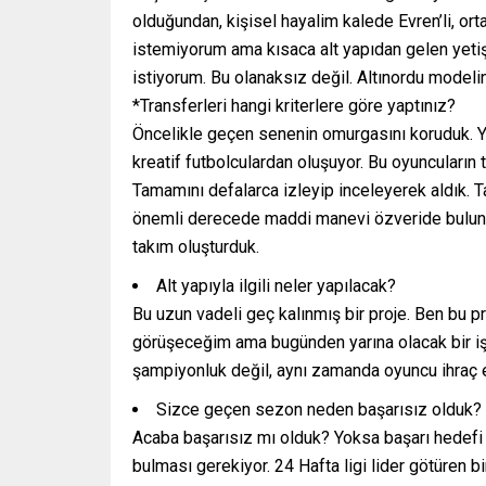
olduğundan, kişisel hayalim kalede Evren’li, ort
istemiyorum ama kısaca alt yapıdan gelen yeti
istiyorum. Bu olanaksız değil. Altınordu modelini
*Transferleri hangi kriterlere göre yaptınız?
Öncelikle geçen senenin omurgasını koruduk. Ya
kreatif futbolculardan oluşuyor. Bu oyuncuların 
Tamamını defalarca izleyip inceleyerek aldık. 
önemli derecede maddi manevi özveride bulundu
takım oluşturduk.
Alt yapıyla ilgili neler yapılacak?
Bu uzun vadeli geç kalınmış bir proje. Ben bu 
görüşeceğim ama bugünden yarına olacak bir iş 
şampiyonluk değil, aynı zamanda oyuncu ihraç 
Sizce geçen sezon neden başarısız olduk?
Acaba başarısız mı olduk? Yoksa başarı hedefi 
bulması gerekiyor. 24 Hafta ligi lider götüren 