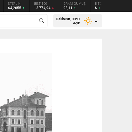
STERLİN
BIST 100
GRAM GÜMÜŞ
BITCOIN
ETHEREU
64,2055
13.774,94
98,11
₺
₺
Balıkesir,
33
°C
Açık