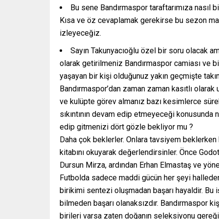
Bu sene Bandırmaspor taraftarımıza nasıl bir
Kısa ve öz cevaplamak gerekirse bu sezon maçl
izleyeceğiz.
Sayın Takunyacıoğlu özel bir soru olacak ama
olarak getirilmeniz Bandırmaspor camiası ve biz
yaşayan bir kişi olduğunuz yakın geçmişte takım
Bandırmaspor’dan zaman zaman kasıtlı olarak u
ve kulüpte görev almanız bazı kesimlerce sürekl
sıkıntının devam edip etmeyeceği konusunda ne
edip gitmenizi dört gözle bekliyor mu ?
Daha çok beklerler. Onlara tavsiyem beklerken 
kitabını okuyarak değerlendirsinler. Önce Godo
Dursun Mirza, ardından Erhan Elmastaş ve yönet
Futbolda sadece maddi gücün her şeyi halledem
birikimi sentezi oluşmadan başarı hayaldir. Bu iş
bilmeden başarı olanaksızdır. Bandırmaspor kişi
birileri varsa zaten doğanın seleksiyonu gereği 