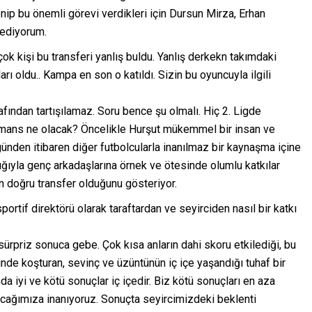
ip bu önemli görevi verdikleri için Dursun Mirza, Erhan
 ediyorum.
irçok kişi bu transferi yanlış buldu. Yanlış derkekn takımdaki
rı oldu.. Kampa en son o katıldı. Sizin bu oyuncuyla ilgili
ından tartışılamaz. Soru bence şu olmalı. Hiç 2. Ligde
mans ne olacak? Öncelikle Hurşut mükemmel bir insan ve
nden itibaren diğer futbolcularla inanılmaz bir kaynaşma içine
nlığıyla genç arkadaşlarına örnek ve ötesinde olumlu katkılar
 doğru transfer olduğunu gösteriyor.
ortif direktörü olarak taraftardan ve seyirciden nasıl bir katkı
 sürpriz sonuca gebe. Çok kısa anların dahi skoru etkilediği, bu
nde koşturan, sevinç ve üzüntünün iç içe yaşandığı tuhaf bir
da iyi ve kötü sonuçlar iç içedir. Biz kötü sonuçları en aza
acağımıza inanıyoruz. Sonuçta seyircimizdeki beklenti