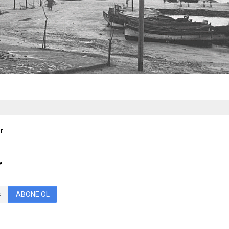
r
r
ABONE OL