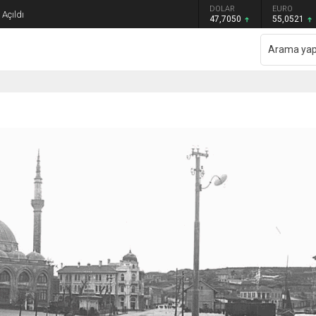
GRAM ALTIN
DOLAR
EURO
Açıldı
6.614,69
47,7050
55,0521