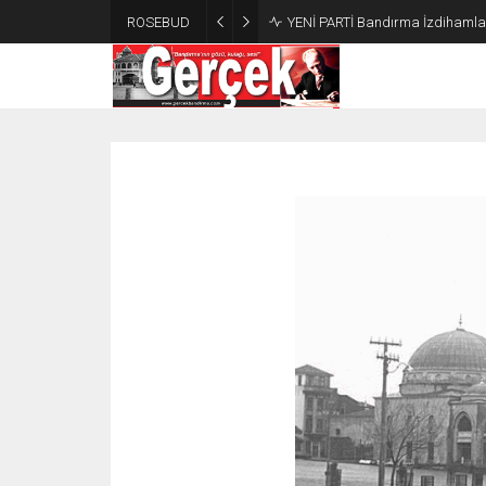
ROSEBUD
YENİ PARTİ Bandırma İzdihamla 