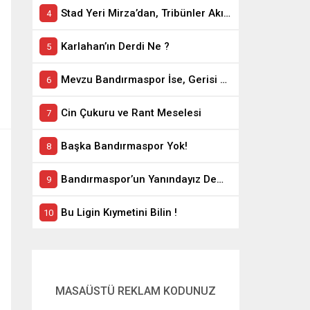
Stad Yeri Mirza’dan, Tribünler Akın’dan: Geriye Bakanlık Kaldı.
Karlahan’ın Derdi Ne ?
Mevzu Bandırmaspor İse, Gerisi Teferruattır
Cin Çukuru ve Rant Meselesi
Başka Bandırmaspor Yok!
Bandırmaspor’un Yanındayız Demekle Olmuyor!
Bu Ligin Kıymetini Bilin !
MASAÜSTÜ REKLAM KODUNUZ