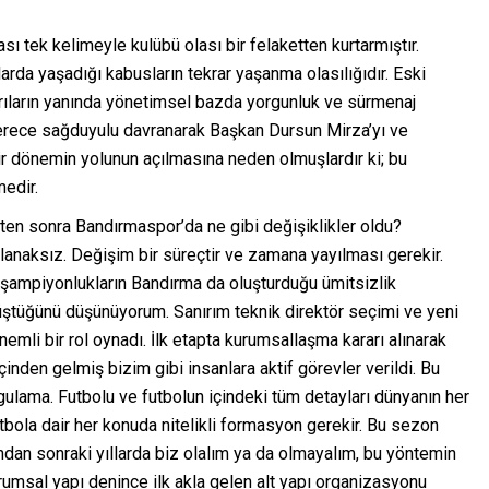
 tek kelimeyle kulübü olası bir felaketten kurtarmıştır.
rda yaşadığı kabusların tekrar yaşanma olasılığıdır. Eski
arıların yanında yönetimsel bazda yorgunluk ve sürmenaj
derece sağduyulu davranarak Başkan Dursun Mirza’yı ve
ir dönemin yolunun açılmasına neden olmuşlardır ki; bu
edir.
kten sonra Bandırmaspor’da ne gibi değişiklikler oldu?
anaksız. Değişim bir süreçtir ve zamana yayılması gerekir.
n şampiyonlukların Bandırma da oluşturduğu ümitsizlik
nüştüğünü düşünüyorum. Sanırım teknik direktör seçimi ve yeni
mli bir rol oynadı. İlk etapta kurumsallaşma kararı alınarak
içinden gelmiş bizim gibi insanlara aktif görevler verildi. Bu
ulama. Futbolu ve futbolun içindeki tüm detayları dünyanın her
utbola dair her konuda nitelikli formasyon gerekir. Bu sezon
ndan sonraki yıllarda biz olalım ya da olmayalım, bu yöntemin
urumsal yapı denince ilk akla gelen alt yapı organizasyonu