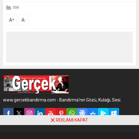
306
A
A
+
-
www.gercekbandirma.com - Bandırma'nın Gözü, Kulağı, Sesi.
REKLAMI KAPAT