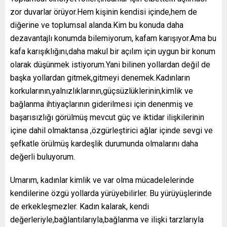
zor duvarlar örüyor.Hem kişinin kendisi içinde,hem de
diğerine ve toplumsal alanda.Kim bu konuda daha
dezavantajlı konumda bilemiyorum, kafam karışıyor.Ama bu
kafa karışıklığını,daha makul bir açılım için uygun bir konum
olarak düşünmek istiyorum.Yani bilinen yollardan değil de
başka yollardan gitmek,gitmeyi denemek.Kadınların
korkularının,yalnızlıklarının,güçsüzlüklerinin,kimlik ve
bağlanma ihtiyaçlarının giderilmesi için denenmiş ve
başarısızlığı görülmüş mevcut güç ve iktidar ilişkilerinin
içine dahil olmaktansa ,özgürleştirici ağlar içinde sevgi ve
şefkatle örülmüş kardeşlik durumunda olmalarını daha
değerli buluyorum.
Umarım, kadınlar kimlik ve var olma mücadelelerinde
kendilerine özgü yollarda yürüyebilirler. Bu yürüyüşlerinde
de erkekleşmezler. Kadın kalarak, kendi
değerleriyle,bağlantılarıyla,bağlanma ve ilişki tarzlarıyla