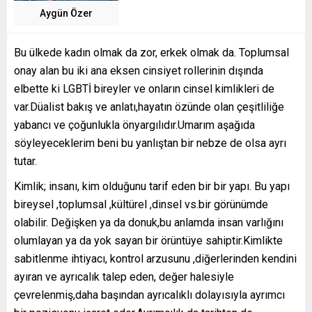
Aygün Özer
Bu ülkede kadın olmak da zor, erkek olmak da. Toplumsal
onay alan bu iki ana eksen cinsiyet rollerinin dışında
elbette ki LGBTİ bireyler ve onların cinsel kimlikleri de
var.Düalist bakış ve anlatı,hayatın özünde olan çeşitliliğe
yabancı ve çoğunlukla önyargılıdır.Umarım aşağıda
söyleyeceklerim beni bu yanlıştan bir nebze de olsa ayrı
tutar.
Kimlik; insanı, kim olduğunu tarif eden bir bir yapı. Bu yapı
bireysel ,toplumsal ,kültürel ,dinsel vs.bir görünümde
olabilir. Değişken ya da donuk,bu anlamda insan varlığını
olumlayan ya da yok sayan bir örüntüye sahiptir.Kimlikte
sabitlenme ihtiyacı, kontrol arzusunu ,diğerlerinden kendini
ayıran ve ayrıcalık talep eden, değer halesiyle
çevrelenmiş,daha başından ayrıcalıklı dolayısıyla ayrımcı