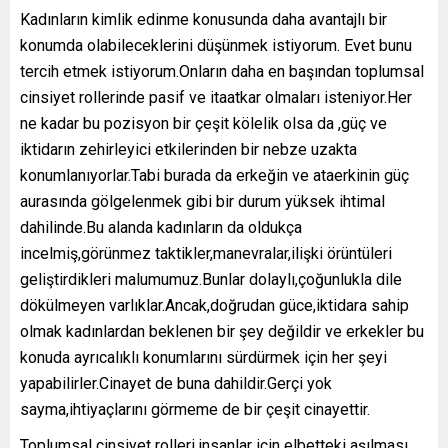
Kadınların kimlik edinme konusunda daha avantajlı bir
konumda olabileceklerini düşünmek istiyorum. Evet bunu
tercih etmek istiyorum.Onların daha en başından toplumsal
cinsiyet rollerinde pasif ve itaatkar olmaları isteniyor.Her
ne kadar bu pozisyon bir çeşit kölelik olsa da ,güç ve
iktidarın zehirleyici etkilerinden bir nebze uzakta
konumlanıyorlar.Tabi burada da erkeğin ve ataerkinin güç
aurasında gölgelenmek gibi bir durum yüksek ihtimal
dahilinde.Bu alanda kadınların da oldukça
incelmiş,görünmez taktikler,manevralar,ilişki örüntüleri
geliştirdikleri malumumuz.Bunlar dolaylı,çoğunlukla dile
dökülmeyen varlıklar.Ancak,doğrudan güce,iktidara sahip
olmak kadınlardan beklenen bir şey değildir ve erkekler bu
konuda ayrıcalıklı konumlarını sürdürmek için her şeyi
yapabilirler.Cinayet de buna dahildir.Gerçi yok
sayma,ihtiyaçlarını görmeme de bir çeşit cinayettir.
Toplumsal cinsiyet rolleri,insanlar için elbetteki aşılması