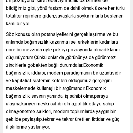
bir pozisyonu işaret eder.Ayrımcılık da tarihten de
bildiğimiz gibi, yönü faşizm de dahil olmak üzere her türlü
totaliter rejimlere giden,savaşlarla,soykırımlarla beslenen
kanlı bir yol.
Söz konusu olan potansiyellerini gerçekleştirme ve bu
anlamda bağımsızlık kazanma ise, erkeklerin kadınlara
göre bu mevzuda öyle pek iyi pozisyonda olmadıklarını
düşünüyorum.Çünkü onlar da ,görünür ya da görünmez
zincirlerle göbekten bağlı durumdalar.Ekonomik
bağımsızlık iddiası, modern paradigmanın bir uzantısıdır
ve kapitalist sistemin köleleri olduğumuz gerçeğini
maskelemede kullanışlı bir argümandır.Ekonomik
bağımsızlık savının yanında, iş sahibi olma,paraya
ulaşma,kariyer mevki sahibi olma,politik etkiye sahip
olma,yönetme saikleri, modern toplumlarda yaygın bir
şekilde paylaşılıp,tekrar ve tekrar üretilen iktidar ve güç
ilişkilerine yaslanıyor.