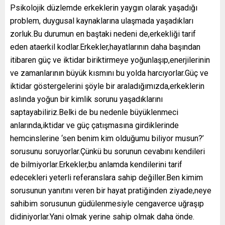
Psikolojik düzlemde erkeklerin yaygın olarak yaşadığı
problem, duygusal kaynaklarına ulaşmada yaşadıkları
zorluk.Bu durumun en baştaki nedeni de,erkekliği tarif
eden ataerkil kodlar.Erkekler,hayatlarının daha başından
itibaren güç ve iktidar biriktirmeye yoğunlaşıp,enerjilerinin
ve zamanlarının büyük kısmını bu yolda harcıyorlar.Güç ve
iktidar göstergelerini şöyle bir araladığımızda,erkeklerin
aslında yoğun bir kimlik sorunu yaşadıklarını
saptayabiliriz.Belki de bu nedenle büyüklenmeci
anlarında,iktidar ve güç çatışmasına girdiklerinde
hemcinslerine ‘sen benim kim olduğumu biliyor musun?’
sorusunu soruyorlar.Çünkü bu sorunun cevabını kendileri
de bilmiyorlar.Erkekler,bu anlamda kendilerini tarif
edecekleri yeterli referanslara sahip değiller.Ben kimim
sorusunun yanıtını veren bir hayat pratiğinden ziyade,neye
sahibim sorusunun güdülenmesiyle cengaverce uğraşıp
didiniyorlar.Yani olmak yerine sahip olmak daha önde.