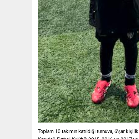
Toplam 10 takımın katıldığı turnuva, 6’şar kişil