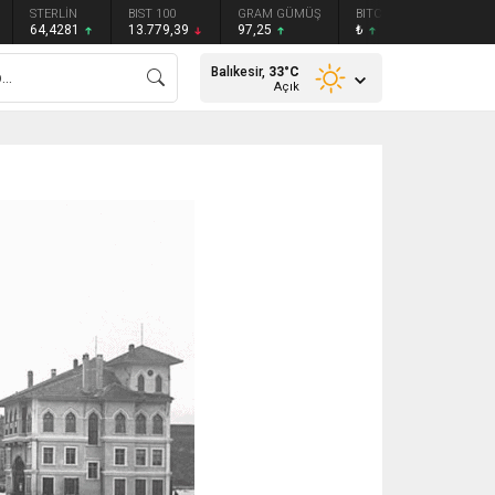
STERLİN
BIST 100
GRAM GÜMÜŞ
BITCOIN
ETHEREU
64,4281
13.779,39
97,25
₺
₺
Balıkesir,
33
°C
Açık