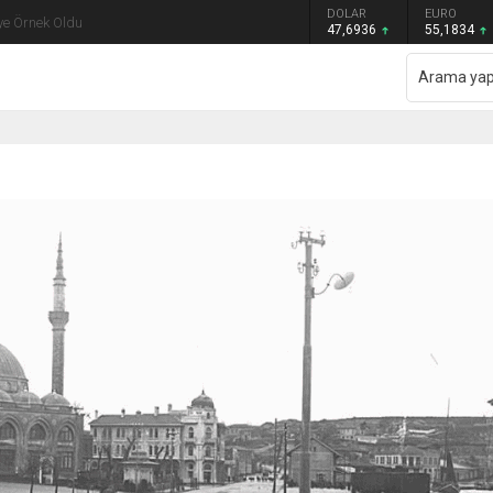
GRAM ALTIN
DOLAR
EURO
ye Örnek Oldu
6.659,26
47,6936
55,1834