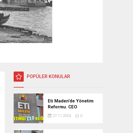
POPÜLER KONULAR
Eti Maden’de Yönetim
Reformu. CEO
Modeli’nde Kadro /
27.11.2024
0
Taşeron İşçilik Ayrımı
Kalkıyor