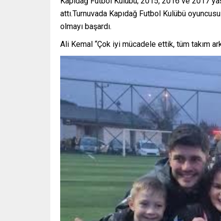
Kapıdağ Futbol Kulübü; 2015, 2016 ve 2017 yaş 
attı.Turnuvada Kapıdağ Futbol Kulübü oyuncusu 
olmayı başardı.
Ali Kemal “Çok iyi mücadele ettik, tüm takım a