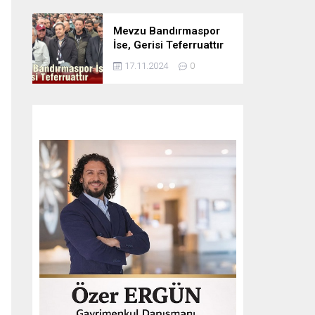
Mevzu Bandırmaspor
İse, Gerisi Teferruattır
17.11.2024
0