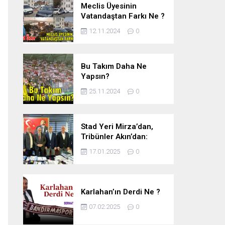
Meclis Üyesinin
Vatandaştan Farkı Ne ?
12.11.2024
0
Bu Takım Daha Ne
Yapsın?
25.11.2024
0
Stad Yeri Mirza’dan,
Tribünler Akın’dan:
Geriye Bakanlık Kaldı.
17.01.2025
0
Karlahan’ın Derdi Ne ?
07.02.2025
0