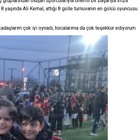
gruplarından oluşan sporcularıyla önemli bir başarıya imza
8 yaşında Ali Kemal, attığı 8 golle turnuvanın en golcü oyuncusu
rkadaşlarım çok iyi oynadı, hocalarıma da çok teşekkür ediyorum.