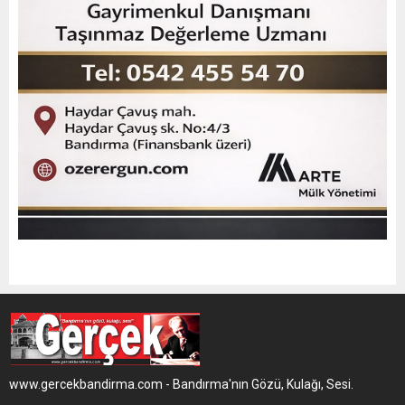
www.gercekbandirma.com - Bandırma'nın Gözü, Kulağı, Sesi.