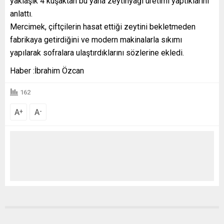
yaklaşık 4 kuşaktan bu yana zeytinyağı üretimi yaptıklarını
anlattı.
Mercimek, çiftçilerin hasat ettiği zeytini bekletmeden
fabrikaya getirdiğini ve modern makinalarla sıkımı
yapılarak sofralara ulaştırdıklarını sözlerine ekledi.
Haber :İbrahim Özcan
162
A
A
+
-