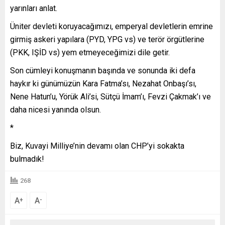
yarınları anlat.
Üniter devleti koruyacağımızı, emperyal devletlerin emrine
girmiş askeri yapılara (PYD, YPG vs) ve terör örgütlerine
(PKK, IŞİD vs) yem etmeyeceğimizi dile getir.
Son cümleyi konuşmanın başında ve sonunda iki defa
haykır ki günümüzün Kara Fatma’sı, Nezahat Onbaşı’sı,
Nene Hatun’u, Yörük Ali’si, Sütçü İmam’ı, Fevzi Çakmak’ı ve
daha nicesi yanında olsun.
*
Biz, Kuvayi Milliye’nin devamı olan CHP’yi sokakta
bulmadık!
268
A
A
+
-