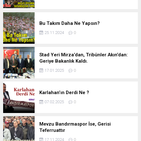
Bu Takım Daha Ne Yapsın?
25.11.2024
0
Stad Yeri Mirza’dan, Tribünler Akın’dan:
Geriye Bakanlık Kaldı.
17.01.2025
0
Karlahan’ın Derdi Ne ?
07.02.2025
0
Mevzu Bandırmaspor İse, Gerisi
Teferruattır
17.11.2024
0