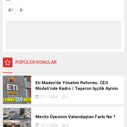
A
A
+
-
POPÜLER KONULAR
Eti Maden’de Yönetim Reformu. CEO
Modeli’nde Kadro / Taşeron İşçilik Ayrımı
Kalkıyor
27.11.2024
0
Meclis Üyesinin Vatandaştan Farkı Ne ?
12.11.2024
0