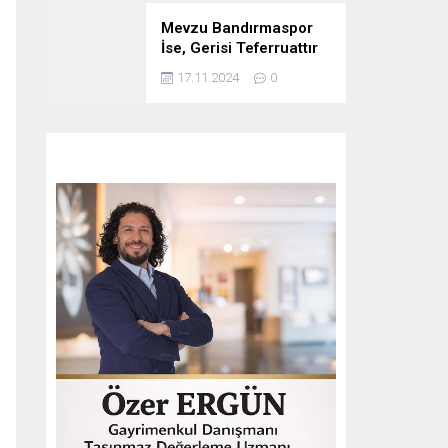
Mevzu Bandırmaspor
İse, Gerisi Teferruattır
17.11.2024
0