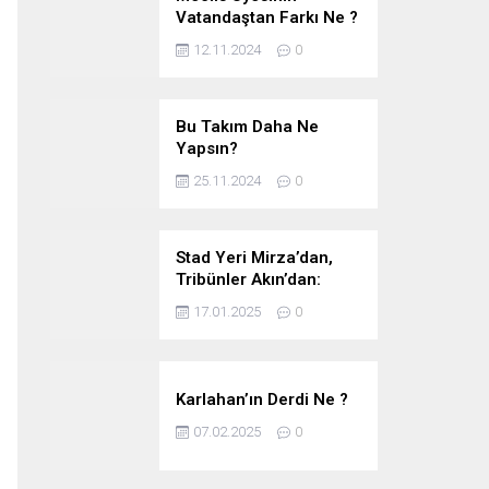
Vatandaştan Farkı Ne ?
12.11.2024
0
Bu Takım Daha Ne
Yapsın?
25.11.2024
0
Stad Yeri Mirza’dan,
Tribünler Akın’dan:
Geriye Bakanlık Kaldı.
17.01.2025
0
Karlahan’ın Derdi Ne ?
07.02.2025
0