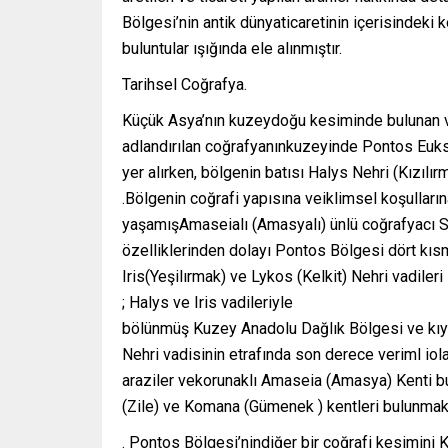
Bölgesi’nin antik dünyaticaretinin içerisindeki 
buluntular ışığında ele alınmıştır.
Tarihsel Coğrafya.
Küçük Asya’nın kuzeydoğu kesiminde bulunan 
adlandırılan coğrafyanınkuzeyinde Pontos Euks
yer alırken, bölgenin batısı Halys Nehri (Kızılı
.Bölgenin coğrafi yapısına veiklimsel koşulların
yaşamışAmaseialı (Amasyalı) ünlü coğrafyacı S
özelliklerinden dolayı Pontos Bölgesi dört kıs
Iris(Yeşilırmak) ve Lykos (Kelkit) Nehri vadileri
; Halys ve Iris vadileriyle
bölünmüş Kuzey Anadolu Dağlık Bölgesi ve kıyı
Nehri vadisinin etrafında son derece veriml io
araziler vekorunaklı Amaseia (Amasya) Kenti 
(Zile) ve Komana (Gümenek ) kentleri bulunmak
. Pontos Bölgesi’nindiğer bir coğrafi kesimini