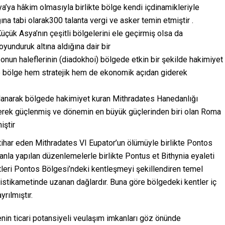
a’ya hâkim olmasıyla birlikte bölge kendi içdinamikleriyle
ına tabi olarak300 talanta vergi ve asker temin etmiştir .
üçük Asya’nın çeşitli bölgelerini ele geçirmiş olsa da
unduruk altına aldığına dair bir
 onun haleflerinin (diadokhoi) bölgede etkin bir şekilde hakimiyet
 bölge hem stratejik hem de ekonomik açıdan giderek
alanarak bölgede hakimiyet kuran Mithradates Hanedanlığı
iderek güçlenmiş ve dönemin en büyük güçlerinden biri olan Roma
iştir
ntihar eden Mithradates VI Eupator’un ölümüyle birlikte Pontos
nla yapılan düzenlemelerle birlikte Pontus et Bithynia eyaleti
tleri Pontos Bölgesi’ndeki kentleşmeyi şekillendiren temel
 istikametinde uzanan dağlardır. Buna göre bölgedeki kentler iç
rılmıştır.
nin ticari potansiyeli veulaşım imkanları göz önünde