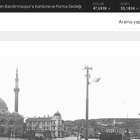
GRAM ALTIN
DOLAR
EURO
en Bandırmaspor’a Kombine ve Forma Desteği
6.659,26
47,6936
55,1834