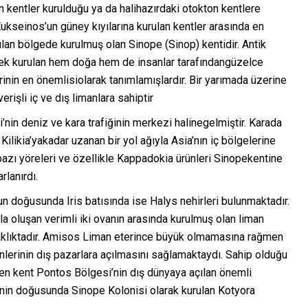
n kentler kurulduğu ya da halihazırdaki otokton kentlere
kseinos’un güney kıyılarına kurulan kentler arasında en
ılan bölgede kurulmuş olan Sinope (Sinop) kentidir. Antik
erek kurulan hem doğa hem de insanlar tarafındangüzelce
rinin en önemlisiolarak tanımlamışlardır. Bir yarımada üzerine
işli iç ve dış limanlara sahiptir
in deniz ve kara trafiğinin merkezi halinegelmiştir. Karada
ikia’yakadar uzanan bir yol ağıyla Asia’nın iç bölgelerine
bazı yöreleri ve özellikle Kappadokia ürünleri Sinopekentine
rlanırdı.
n doğusunda Iris batısında ise Halys nehirleri bulunmaktadır.
la oluşan verimli iki ovanın arasında kurulmuş olan liman
zaklıktadır. Amisos Liman eterince büyük olmamasına rağmen
erinin dış pazarlara açılmasını sağlamaktaydı. Sahip olduğu
şen kent Pontos Bölgesi’nin dış dünyaya açılan önemli
tinin doğusunda Sinope Kolonisi olarak kurulan Kotyora