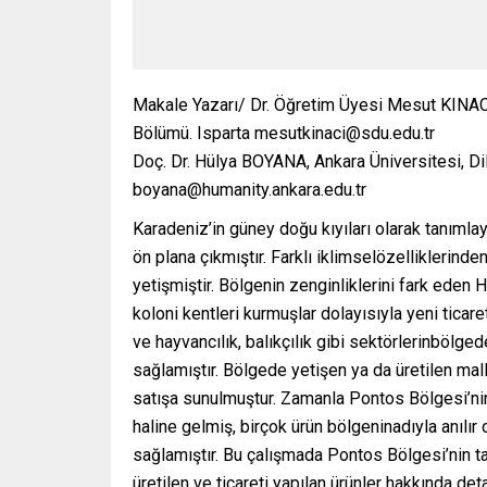
Makale Yazarı/ Dr. Öğretim Üyesi Mesut KINACI
Bölümü. Isparta mesutkinaci@sdu.edu.tr
Doç. Dr. Hülya BOYANA, Ankara Üniversitesi, Dil
boyana@humanity.ankara.edu.tr
Karadeniz’in güney doğu kıyıları olarak tanıml
ön plana çıkmıştır. Farklı iklimselözelliklerind
yetişmiştir. Bölgenin zenginliklerini fark eden 
koloni kentleri kurmuşlar dolayısıyla yeni ticar
ve hayvancılık, balıkçılık gibi sektörlerinbölge
sağlamıştır. Bölgede yetişen ya da üretilen mal
satışa sunulmuştur. Zamanla Pontos Bölgesi’nin 
haline gelmiş, birçok ürün bölgeninadıyla anılı
sağlamıştır. Bu çalışmada Pontos Bölgesi’nin ta
üretilen ve ticareti yapılan ürünler hakkında det