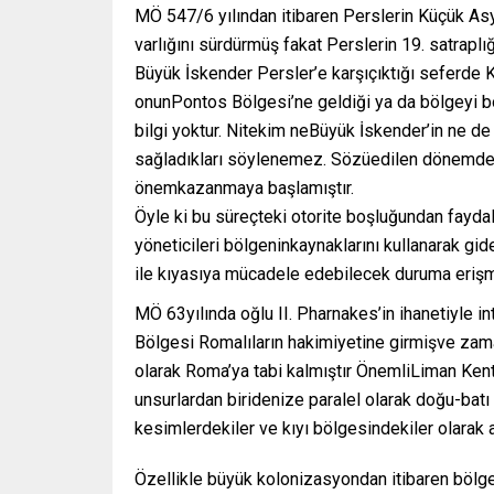
MÖ 547/6 yılından itibaren Perslerin Küçük Asy
varlığını sürdürmüş fakat Perslerin 19. satraplığ
Büyük İskender Persler’e karşıçıktığı seferde K
onunPontos Bölgesi’ne geldiği ya da bölgeyi boy
bilgi yoktur. Nitekim neBüyük İskender’in ne de
sağladıkları söylenemez. Sözüedilen dönemde
önemkazanmaya başlamıştır.
Öyle ki bu süreçteki otorite boşluğundan fayd
yöneticileri bölgeninkaynaklarını kullanarak g
ile kıyasıya mücadele edebilecek duruma erişm
MÖ 63yılında oğlu II. Pharnakes’in ihanetiyle i
Bölgesi Romalıların hakimiyetine girmişve zama
olarak Roma’ya tabi kalmıştır ÖnemliLiman Ken
unsurlardan biridenize paralel olarak doğu-batı
kesimlerdekiler ve kıyı bölgesindekiler olarak ay
Özellikle büyük kolonizasyondan itibaren bölge