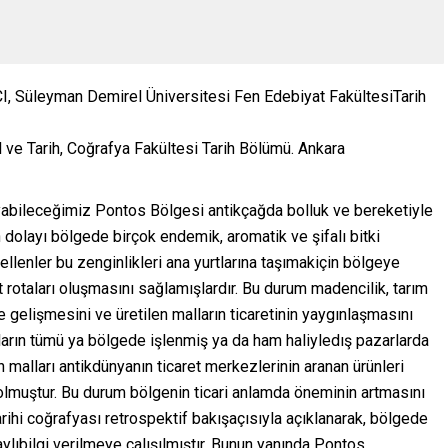
, Süleyman Demirel Üniversitesi Fen Edebiyat FakültesiTarih
 ve Tarih, Coğrafya Fakültesi Tarih Bölümü. Ankara
ayabileceğimiz Pontos Bölgesi antikçağda bolluk ve bereketiyle
en dolayı bölgede birçok endemik, aromatik ve şifalı bitki
Hellenler bu zenginlikleri ana yurtlarına taşımakiçin bölgeye
et rotaları oluşmasını sağlamışlardır. Bu durum madencilik, tarım
de gelişmesini ve üretilen malların ticaretinin yaygınlaşmasını
ların tümü ya bölgede işlenmiş ya da ham haliyledış pazarlarda
malları antikdünyanın ticaret merkezlerinin aranan ürünleri
r olmuştur. Bu durum bölgenin ticari anlamda öneminin artmasını
rihi coğrafyası retrospektif bakışaçısıyla açıklanarak, bölgede
aylıbilgi verilmeye çalışılmıştır. Bunun yanında Pontos