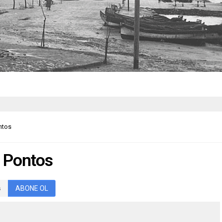
ntos
– Pontos
ABONE OL