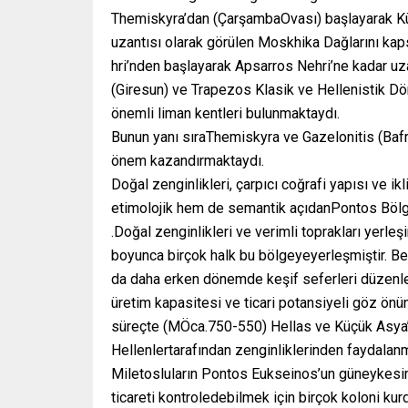
Themiskyra’dan (ÇarşambaOvası) başlayarak Kü
uzantısı olarak görülen Moskhika Dağlarını ka
hri’nden başlayarak Apsarros Nehri’ne kadar 
(Giresun) ve Trapezos Klasik ve Hellenistik D
önemli liman kentleri bulunmaktaydı.
Bunun yanı sıraThemiskyra ve Gazelonitis (Bafr
önem kazandırmaktaydı.
Doğal zenginlikleri, çarpıcı coğrafi yapısı ve i
etimolojik hem de semantik açıdanPontos Bölge
.Doğal zenginlikleri ve verimli toprakları yerle
boyunca birçok halk bu bölgeyeyerleşmiştir. Ben
da daha erken dönemde keşif seferleri düzenled
üretim kapasitesi ve ticari potansiyeli göz ön
süreçte (MÖca.750-550) Hellas ve Küçük Asya
Hellenlertarafından zenginliklerinden faydalan
Miletosluların Pontos Eukseinos’un güneykesim
ticareti kontroledebilmek için birçok koloni kur