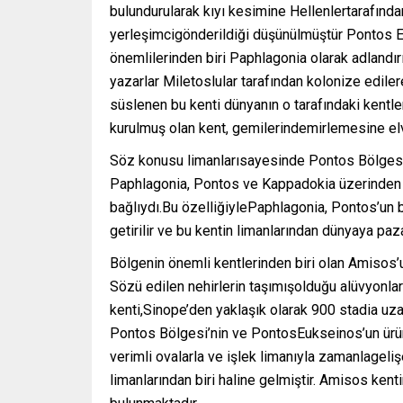
bulundurularak kıyı kesimine Hellenlertarafında
yerleşimcigönderildiği düşünülmüştür Pontos Eu
önemlilerinden biri Paphlagonia olarak adlandır
yazarlar Miletoslular tarafından kolonize edil
süslenen bu kenti dünyanın o tarafındaki kentle
kurulmuş olan kent, gemilerindemirlemesine elver
Söz konusu limanlarısayesinde Pontos Bölgesi’n
Paphlagonia, Pontos ve Kappadokia üzerinden Kil
bağlıydı.Bu özelliğiylePaphlagonia, Pontos’un 
getirilir ve bu kentin limanlarından dünyaya paza
Bölgenin önemli kentlerinden biri olan Amisos’u
Sözü edilen nehirlerin taşımışolduğu alüvyonlar
kenti,Sinope’den yaklaşık olarak 900 stadia u
Pontos Bölgesi’nin ve PontosEukseinos’un ürünl
verimli ovalarla ve işlek limanıyla zamanlageli
limanlarından biri haline gelmiştir. Amisos ken