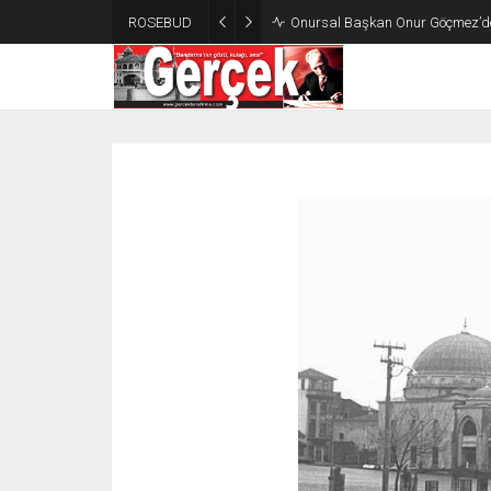
ROSEBUD
Onursal Başkan Onur Göçmez’d