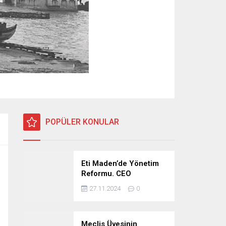
POPÜLER KONULAR
Eti Maden’de Yönetim
Reformu. CEO
Modeli’nde Kadro /
27.11.2024
0
Taşeron İşçilik Ayrımı
Kalkıyor
Meclis Üyesinin