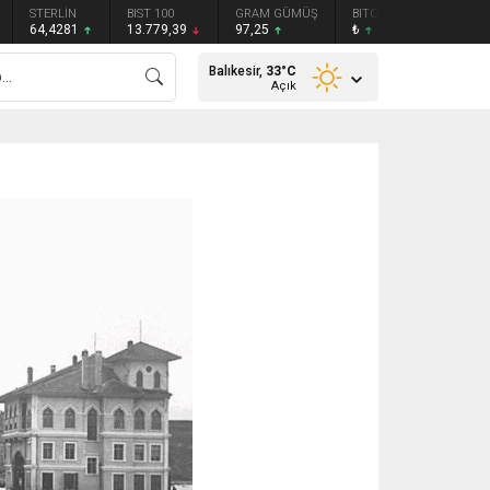
STERLİN
BIST 100
GRAM GÜMÜŞ
BITCOIN
ETHEREU
64,4281
13.779,39
97,25
₺
₺
Balıkesir,
33
°C
Açık