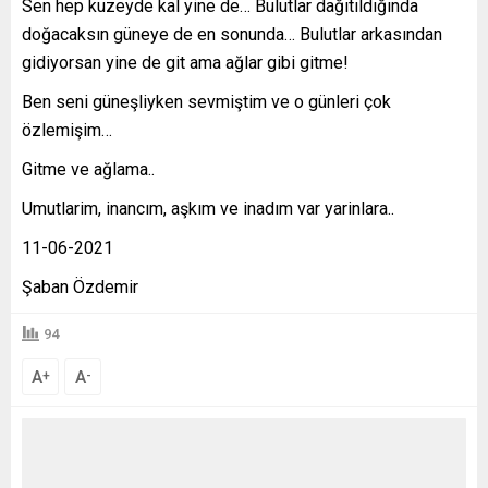
Sen hep kuzeyde kal yine de… Bulutlar dağıtıldığında
doğacaksın güneye de en sonunda… Bulutlar arkasından
gidiyorsan yine de git ama ağlar gibi gitme!
Ben seni güneşliyken sevmiştim ve o günleri çok
özlemişim…
Gitme ve ağlama..
Umutlarim, inancım, aşkım ve inadım var yarinlara..
11-06-2021
Şaban Özdemir
94
A
A
+
-