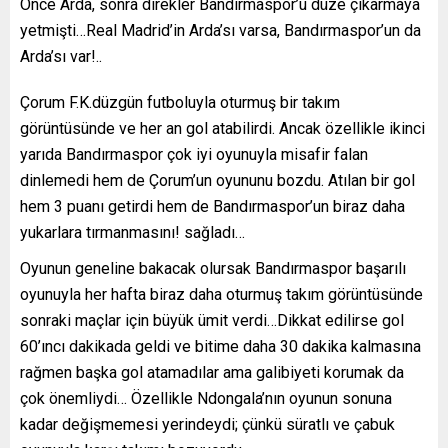
Önce Arda, sonra direkler Bandırmaspor’u düze çıkarmaya
yetmişti…Real Madrid’in Arda’sı varsa, Bandırmaspor’un da
Arda’sı var!..
Çorum F.K.düzgün futboluyla oturmuş bir takım
görüntüsünde ve her an gol atabilirdi. Ancak özellikle ikinci
yarıda Bandırmaspor çok iyi oyunuyla misafir falan
dinlemedi hem de Çorum’un oyununu bozdu. Atılan bir gol
hem 3 puanı getirdi hem de Bandırmaspor’un biraz daha
yukarlara tırmanmasını! sağladı…
Oyunun geneline bakacak olursak Bandırmaspor başarılı
oyunuyla her hafta biraz daha oturmuş takım görüntüsünde
sonraki maçlar için büyük ümit verdi…Dikkat edilirse gol
60’ıncı dakikada geldi ve bitime daha 30 dakika kalmasına
rağmen başka gol atamadılar ama galibiyeti korumak da
çok önemliydi… Özellikle Ndongala’nın oyunun sonuna
kadar değişmemesi yerindeydi; çünkü süratlı ve çabuk