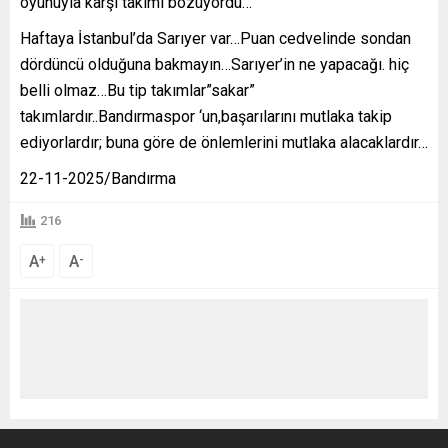
oyunuyla karşı takımı bozuyordu…
Haftaya İstanbul’da Sarıyer var…Puan cedvelinde sondan
dördüncü olduğuna bakmayın…Sarıyer’in ne yapacağı. hiç
belli olmaz…Bu tip takımlar”sakar”
takımlardır..Bandırmaspor ‘un,başarılarını mutlaka takip
ediyorlardır; buna göre de önlemlerini mutlaka alacaklardır…
22-11-2025/Bandırma
216
A
A
+
-