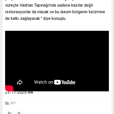
süreçte Hadrian Tapınağı’nda sadece kazılar değil
restorasyonlar da olacak ve bu durum bölgenin turizmine
de katkı sağlayacak.” diye konuştu.
23-11-2025-AA
231
A
A
+
-