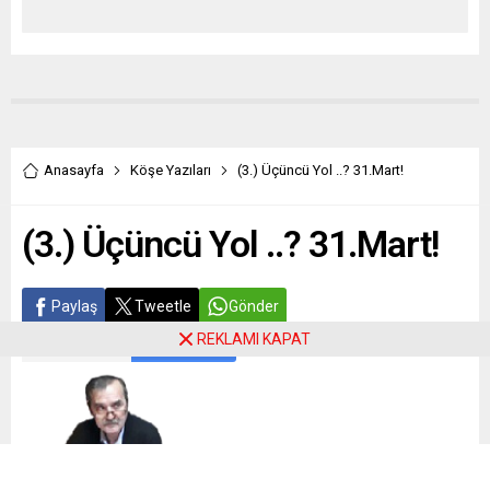
Anasayfa
Köşe Yazıları
(3.) Üçüncü Yol ..? 31.Mart!
(3.) Üçüncü Yol ..? 31.Mart!
Paylaş
Tweetle
Gönder
REKLAMI KAPAT
ABONE OL