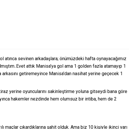
gol atınca sevinen arkadaşlara; önümüzdeki hafta oynayacağımız
ılmıştım..Evet attık Manisa’ya gol ama 1 golden fazla atamayıp 1
a arkasını getiremeyince Manisa’dan nasihat yerine geçecek 1
raz yerine oyuncularını sakinleştirme yoluna gitseydi bana göre
ayınca hakemler nezdinde hem olumsuz bir intiba, hem de 2
ılı maçlar çıkardıklarına şahit olduk. Ama biz 10 kişiyle ikinci yarı