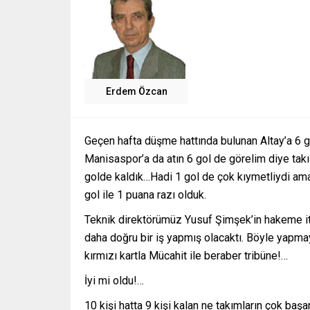
Erdem Özcan
Geçen hafta düşme hattında bulunan Altay’a 6 
Manisaspor’a da atın 6 gol de görelim diye tak
golde kaldık…Hadi 1 gol de çok kıymetliydi am
gol ile 1 puana razı olduk.
Teknik direktörümüz Yusuf Şimşek’in hakeme iti
daha doğru bir iş yapmış olacaktı. Böyle yapm
kırmızı kartla Mücahit ile beraber tribüne!…
İyi mi oldu!…
10 kişi hatta 9 kişi kalan ne takımların çok başar