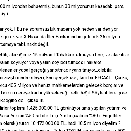
100 milyondan bahsetmiş, bunun 38 milyonunun kasadaki para,
işti.
yar yok. ! Bu ne sorumsuzluk madem yok neden var deniyor.
 gerek var. 3 Nisan da İller Bankasından gelecek 25 milyon
camaya tabi, nakit değil.
ettik, alacağımız 15 milyon ! Tahakkuk etmeyen borç ve alacaklar
Yalan söylüyor veya yalan söyledi tümcesi, hakaret
öylenenler yasal gerçeği yansıtmadı/yansıtmıyor…olabilir.
an araştırmada ortaya çıkan gerçek ise ; tam bir FECAAT ! Çünkü,
borcu 405 Milyon ve henüz mahkemelerden gelecek borçlar ve
 borcun nereye kadar yükseleceği belli değil. Söylentilere göre
kseğine de… çıkabilir.
irler toplamı 1.425.000.00 TL görünüyor ama yapılan yatırım ve
azar Yerinin %50 si bitirilmiş, Yurt inşaatının %80 i. Engelliler
m olarak.) tutarı 18.472.000.00 TL, hadi 18,5 milyon diyelim ?
50 kişi çalışıyor görünüyor, Tolga TOSUN zamanında en az 500