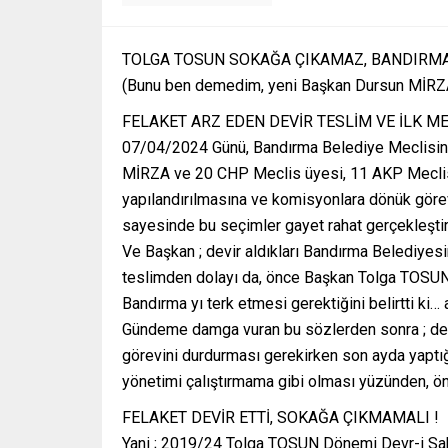
TOLGA TOSUN SOKAĞA ÇIKAMAZ, BANDIRMAY
(Bunu ben demedim, yeni Başkan Dursun MİRZA
FELAKET ARZ EDEN DEVİR TESLİM VE İLK M
07/04/2024 Günü, Bandırma Belediye Meclisini
MİRZA ve 20 CHP Meclis üyesi, 11 AKP Meclis ü
yapılandırılmasına ve komisyonlara dönük görev
sayesinde bu seçimler gayet rahat gerçekleştiri
Ve Başkan ; devir aldıkları Bandırma Belediyesin
teslimden dolayı da, önce Başkan Tolga TOSUN
Bandırma yı terk etmesi gerektiğini belirtti k
Gündeme damga vuran bu sözlerden sonra ; devi
görevini durdurması gerekirken son ayda yaptığı
yönetimi çalıştırmama gibi olması yüzünden, ö
FELAKET DEVİR ETTİ, SOKAĞA ÇIKMAMALI !
Yani ; 2019/24 Tolga TOSUN Dönemi Devr-i Sa