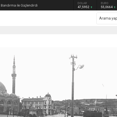
GRAM ALTIN
DOLAR
EURO
ı Bandırma ile Güçlendirdi
6.528,76
47,5952
55,0664