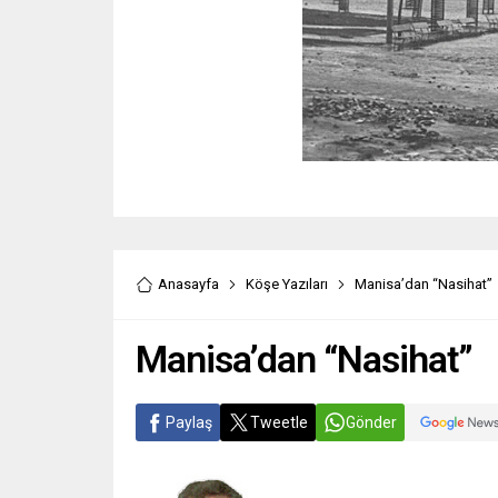
Anasayfa
Köşe Yazıları
Manisa’dan “Nasihat”
Manisa’dan “Nasihat”
Paylaş
Tweetle
Gönder