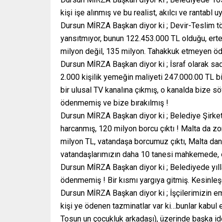
kişi işe alınmış ve bu realist, akılcı ve rantabl 
Dursun MİRZA Başkan diyor ki ; Devir-Teslim t
yansıtmıyor, bunun 122.453.000 TL olduğu, ert
milyon değil, 135 milyon. Tahakkuk etmeyen öd
Dursun MİRZA Başkan diyor ki ; İsraf olarak s
2.000 kişilik yemeğin maliyeti 247.000.00 TL bi
bir ulusal TV kanalına çıkmış, o kanalda bize s
ödenmemiş ve bize bırakılmış !
Dursun MİRZA Başkan diyor ki ; Belediye Şirketi
harcanmış, 120 milyon borcu çıktı ! Malta da z
milyon TL, vatandaşa borcumuz çıktı, Malta dan
vatandaşlarımızın daha 10 tanesi mahkemede, on
Dursun MİRZA Başkan diyor ki ; Belediyede yılla
ödenmemiş ! Bir kısmı yargıya gitmiş. Kesinleş
Dursun MİRZA Başkan diyor ki ; İşçilerimizin em
kişi ye ödenen tazminatlar var ki…bunlar kabul
Tosun un çocukluk arkadaşı), üzerinde başka i