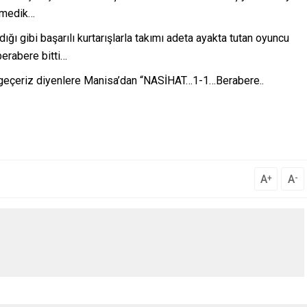
emedik…
ığı gibi başarılı kurtarışlarla takımı adeta ayakta tutan oyuncu
berabere bitti…
 geçeriz diyenlere Manisa’dan “NASİHAT…1-1…Berabere..
A
A
+
-