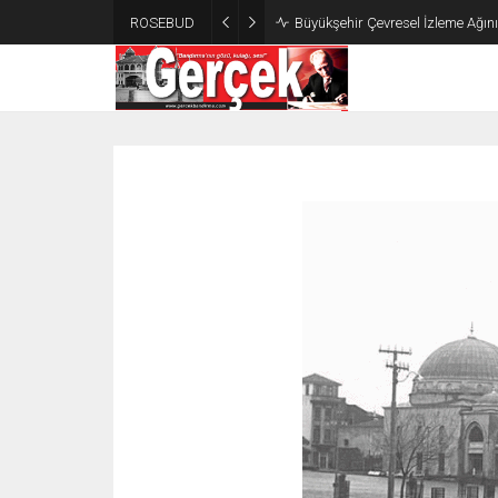
ROSEBUD
Büyükşehir Çevresel İzleme Ağın