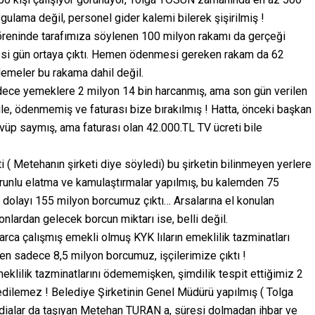
uygulama değil, personel gider kalemi bilerek şişirilmiş !
öreninde tarafımıza söylenen 100 milyon rakamı da gerçeği
esi gün ortaya çıktı. Hemen ödenmesi gereken rakam da 62
emeler bu rakama dahil değil.
adece yemeklere 2 milyon 14 bin harcanmış, ama son gün verilen
le, ödenmemiş ve faturası bize bırakılmış ! Hatta, önceki başkan
övüp saymış, ama faturası olan 42.000.TL TV ücreti bile
 ( Metehanın şirketi diye söyledi) bu şirketin bilinmeyen yerlere
orunlu elatma ve kamulaştırmalar yapılmış, bu kalemden 75
 dolayı 155 milyon borcumuz çıktı… Arsalarına el konulan
lardan gelecek borcun miktarı ise, belli değil.
rca çalışmış emekli olmuş KYK lıların emeklilik tazminatları
en sadece 8,5 milyon borcumuz, işçilerimize çıktı !
eklilik tazminatlarını ödememişken, şimdilik tespit ettiğimiz 2
 edilemez ! Belediye Şirketinin Genel Müdürü yapılmış ( Tolga
ddialar da taşıyan Metehan TURAN a, süresi dolmadan ihbar ve