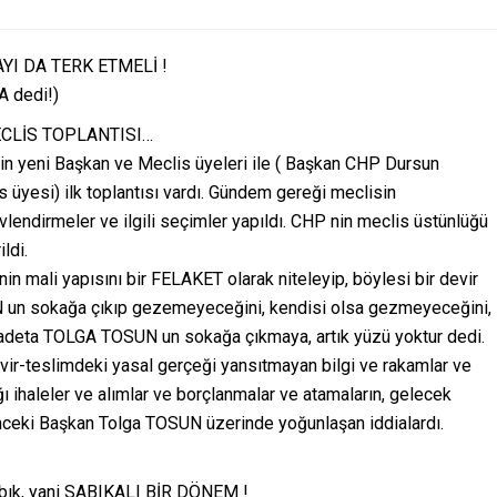
I DA TERK ETMELİ !
 dedi!)
ECLİS TOPLANTISI…
n yeni Başkan ve Meclis üyeleri ile ( Başkan CHP Dursun
yesi) ilk toplantısı vardı. Gündem gereği meclisin
lendirmeler ve ilgili seçimler yapıldı. CHP nin meclis üstünlüğü
ldi.
in mali yapısını bir FELAKET olarak niteleyip, böylesi bir devir
 un sokağa çıkıp gezemeyeceğini, kendisi olsa gezmeyeceğini,
i… adeta TOLGA TOSUN un sokağa çıkmaya, artık yüzü yoktur dedi.
r-teslimdeki yasal gerçeği yansıtmayan bilgi ve rakamlar ve
 ihaleler ve alımlar ve borçlanmalar ve atamaların, gelecek
nceki Başkan Tolga TOSUN üzerinde yoğunlaşan iddialardı.
bık, yani SABIKALI BİR DÖNEM !