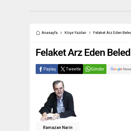
Anasayfa
Köşe Yazıları
Felaket Arz Eden Beled
Felaket Arz Eden Beledi
Paylaş
Tweetle
Gönder
Ramazan Narin