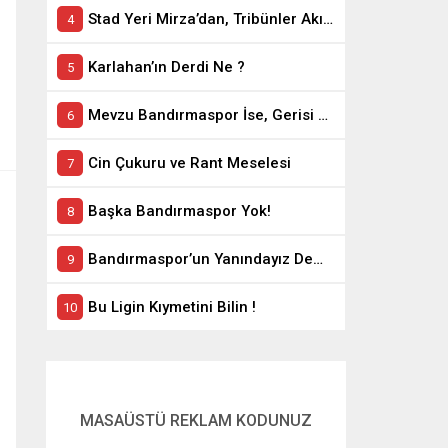
Stad Yeri Mirza’dan, Tribünler Akın’dan: Geriye Bakanlık Kaldı.
Karlahan’ın Derdi Ne ?
Mevzu Bandırmaspor İse, Gerisi Teferruattır
Cin Çukuru ve Rant Meselesi
Başka Bandırmaspor Yok!
Bandırmaspor’un Yanındayız Demekle Olmuyor!
Bu Ligin Kıymetini Bilin !
MASAÜSTÜ REKLAM KODUNUZ