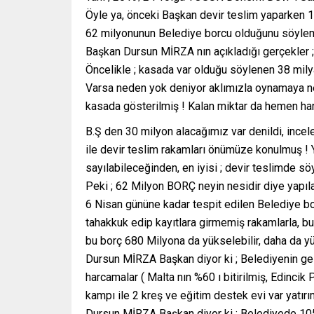
Öyle ya, önceki Başkan devir teslim yaparken 
62 milyonunun Belediye borcu olduğunu söylem
Başkan Dursun MİRZA nın açıkladığı gerçekler ;
Öncelikle ; kasada var olduğu söylenen 38 mil
Varsa neden yok deniyor aklımızla oynamaya ne
kasada gösterilmiş ! Kalan miktar da hemen har
B.Ş den 30 milyon alacağımız var denildi, incel
ile devir teslim rakamları önümüze konulmuş ! 
sayılabileceğinden, en iyisi ; devir teslimde s
Peki ; 62 Milyon BORÇ neyin nesidir diye yapıl
6 Nisan gününe kadar tespit edilen Belediye 
tahakkuk edip kayıtlara girmemiş rakamlarla, bu
bu borç 680 Milyona da yükselebilir, daha da yü
Dursun MİRZA Başkan diyor ki ; Belediyenin gel
harcamalar ( Malta nın %60 ı bitirilmiş, Edincik P
kampı ile 2 kreş ve eğitim destek evi var yatırı
Dursun MİRZA Başkan diyor ki ; Belediyede 10