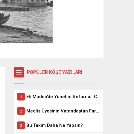
POPÜLER KÖŞE YAZILARI
Eti Maden’de Yönetim Reformu. CEO Modeli’nde Kadro / Taşeron İşçilik Ayrımı Kalkıyor
Meclis Üyesinin Vatandaştan Farkı Ne ?
Bu Takım Daha Ne Yapsın?