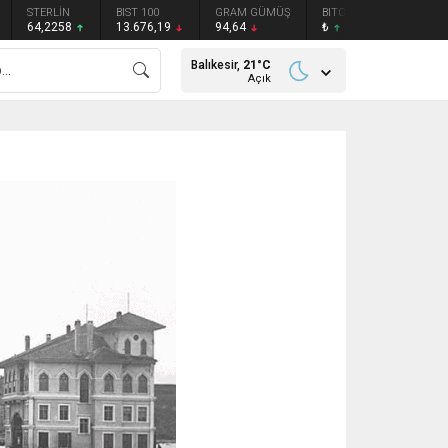
STERLİN
BIST 100
GRAM GÜMÜŞ
BITCOIN
ETHEREU
64,2258
13.676,19
94,64
₺
₺
Balıkesir,
21
°C
Açık