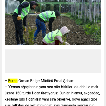
–
Bursa
Orman Bölge Müdürü Erdal Şahan:
– “Orman ağaçlarının yanı sıra süs bitkileri de dahil olmak
üzere 150 türde fidan üretiyoruz. Bunlar ıhlamur, akçaağaç,
kestane gibi fidanların yanı sıra biberiye, boya ağacı gibi
süs bitkileri de yetiştiriyoruz, aynı zamanda peyzaj için