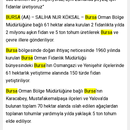
fidanlar üretiyoruz”
BURSA
(AA) – SALİHA NUR KÖKSAL –
Bursa
Orman Bölge
Müdürlüğüne bağlı 61 hektar alana kurulan 2 fidanlıkta yılda
2 milyonu aşkın fidan ve 5 ton tohum üretilerek
Bursa
ve
çevre illere gönderiliyor.
Bursa
bölgesinde doğan ihtiyaç neticesinde 1960 yılında
kurulan
Bursa
Orman Fidanlık Müdürlüğü
bünyesindeki
Bursa
‘nın Osmangazi ve Yenişehir ilçelerinde
61 hektarlık yetiştirme alanında 150 türde fidan
yetiştiriliyor.
Bursa
Orman Bölge Müdürlüğüne bağlı
Bursa
‘nın
Karacabey, Mustafakemalpaşa ilçeleri ve Yalova’da
bulunan toplam 70 hektar alanda ıslah edilen ağaçlardan
toplanan tohumlar yardımıyla yılda yaklaşık 5 ton tohum
elde ediliyor.