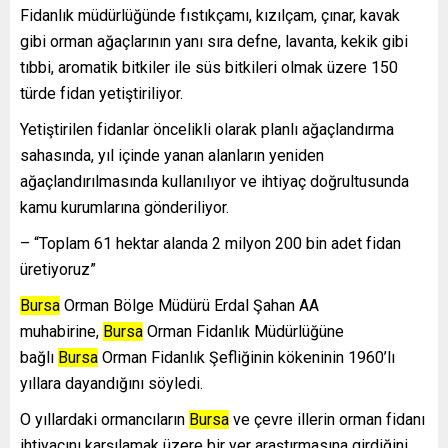
Fidanlık müdürlüğünde fıstıkçamı, kızılçam, çınar, kavak
gibi orman ağaçlarının yanı sıra defne, lavanta, kekik gibi
tıbbi, aromatik bitkiler ile süs bitkileri olmak üzere 150
türde fidan yetiştiriliyor.
Yetiştirilen fidanlar öncelikli olarak planlı ağaçlandırma
sahasında, yıl içinde yanan alanların yeniden
ağaçlandırılmasında kullanılıyor ve ihtiyaç doğrultusunda
kamu kurumlarına gönderiliyor.
– “Toplam 61 hektar alanda 2 milyon 200 bin adet fidan
üretiyoruz”
Bursa
Orman Bölge Müdürü Erdal Şahan AA
muhabirine,
Bursa
Orman Fidanlık Müdürlüğüne
bağlı
Bursa
Orman Fidanlık Şefliğinin kökeninin 1960’lı
yıllara dayandığını söyledi.
O yıllardaki ormancıların
Bursa
ve çevre illerin orman fidanı
ihtiyacını karşılamak üzere bir yer araştırmasına girdiğini