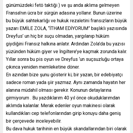
günümüzdeki fetö taktiği ) ve şu anda aklıma gelmeyen
Fransa’nın ücra bir sürgün adasına yollanır. Bunun üzerine
bu büyük sahtekarlığı ve hukuk rezaletini fransızların büyük
yazarı EMİLE ZOLA, “İTHAM EDİYORUM” başlıklı yazısında
Dreyfus’ un hiç bir suçu olmadan, yargılanıp hüküm
giydiğini Fransız halkına anlatır. Ardından Zola’da bu yazısı
yüzünden hüküm giyer ve İngiltere’ye kaçmak zorunda kalır.
Yıllar sonra bu pis oyun ve Dreyfus ‘un suçsuzluğu ortaya
çıkınca yeniden memleketine döner.
En azından bize şunu gösterir ki; bir yazan, bir edebiyatçı
sadece roman yada şiir yazmaz. Aynı zamanda hayatın her
alanına müdahil olması gerekir. Konunun detaylarına
girmiyorum . Bu yazdıklarım 40 yıl önce okuduklarımdan
aklımda kalanlar. Merak edenler oyun makinesi olarak
kullandıkları cep telefonlarından girip konuyu daha geniş
bir çerçevede inceleyebilir.
Bu dava hukuk tarihinin en büyük skandallarından biri olarak