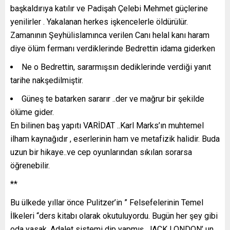
başkaldırıya katılır ve Padişah Çelebi Mehmet güçlerine
yenilirler . Yakalanan herkes işkencelerle öldürülür.
Zamanının Şeyhülislamınca verilen Canı helal kanı haram
diye ölüm fermanı verdiklerinde Bedrettin idama giderken
Ne o Bedrettin, sararmışsın dediklerinde verdiği yanıt
tarihe nakşedilmiştir.
Güneş te batarken sararır ..der ve mağrur bir şekilde
ölüme gider.
En bilinen baş yapıtı VARİDAT ..Karl Marks’ın muhtemel
ilham kaynağıdır , eserlerinin ham ve metafizik halidir. Buda
uzun bir hikaye..ve cep oyunlarından sıkılan sorarsa
öğrenebilir.
**
Bu ülkede yıllar önce Pulitzer’in ” Felsefelerinin Temel
İlkeleri “ders kitabı olarak okutuluyordu. Bugün her şey gibi
oda yasak. Adalet sistemi dip yapmış, JACK LONDON’ un