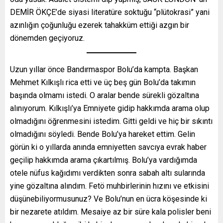
DEMİR ÖKÇE’de siyasi literatüre soktuğu “plütokrasi” yani
azınlığın çoğunluğu ezerek tahakküm ettiği azgın bir
dönemden geçiyoruz.
Uzun yıllar önce Bandırmaspor Bolu’da kampta. Başkan
Mehmet Kılkışlı rica etti ve üç beş gün Bolu’da takımın
başında olmamı istedi. O aralar bende sürekli gözaltına
alınıyorum. Kılkışlı’ya Emniyete gidip hakkımda arama olup
olmadığını öğrenmesini istedim. Gitti geldi ve hiç bir sıkıntı
olmadığını söyledi. Bende Bolu’ya hareket ettim. Gelin
görün ki o yıllarda anında emniyetten savcıya evrak haber
geçilip hakkımda arama çıkartılmış. Bolu’ya vardığımda
otele nüfus kağıdımı verdikten sonra sabah altı sularında
yine gözaltına alındım. Fetö muhbirlerinin hızını ve etkisini
düşünebiliyormusunuz? Ve Bolu’nun en ücra köşesinde ki
bir nezarete atıldım. Mesaiye az bir süre kala polisler beni