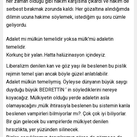
her zaman olduğu gibi hakim karşısına çıkardı ve hakim de
serbest bırakmak zorunda kaldı. Her gözaltına alındığımda
dilimin ucuna hakime söylemek, istediğim şu soru cümle
geliyordu.
Adalet mi mülkün temelidir yoksa mülk’mü adaletin
temelidir.
Korkunç bir yalan..Hatta halüzinasyon içindeyiz.
Liberalizm denilen kan ve göz yaşı ile beslenen bu pislik
rejimin temel şiarı ancak böyle güzel anlatılabilir.
Adalet mülkün temeliymiş. Öyleyse dünyanın büyük saygı
duyduğu büyük BEDRETTİN ‘ in söylediklerini nereye
koyacağız. Mülkiyetin olduğu yerde adaletin asla
olamayacağını ,mülk ihtirasıyla beslenen bu sistemin kanla
beslenen vampirleri bilmiyorlar mı?. Çok çok iyi biliyorlar.
Bir gün gelecek bu vampirlerde mülkiyet denilen
hırsızlıkta, yer yüzünden silinecek.