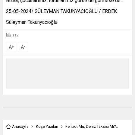
Bizler, çocuklarımız, torunlarımız görse de görmese de…..
25-05-2024/ SÜLEYMAN TAKUNYACIOĞLU / ERDEK
Süleyman Takunyacıoğlu
112
A
A
+
-
Anasayfa
Köşe Yazıları
Feribot Mu, Deniz Taksisi Mi?..