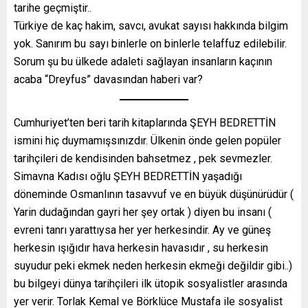
tarihe geçmiştir..
Türkiye de kaç hakim, savcı, avukat sayısı hakkında bilgim
yok. Sanırım bu sayı binlerle on binlerle telaffuz edilebilir.
Sorum şu bu ülkede adaleti sağlayan insanların kaçının
acaba “Dreyfus” davasından haberi var?
Cumhuriyet’ten beri tarih kitaplarında ŞEYH BEDRETTİN
ismini hiç duymamışsınızdır. Ülkenin önde gelen popüler
tarihçileri de kendisinden bahsetmez , pek sevmezler.
Simavna Kadısı oğlu ŞEYH BEDRETTİN yaşadığı
döneminde Osmanlının tasavvuf ve en büyük düşünürüdür (
Yarin dudağından gayri her şey ortak ) diyen bu insanı (
evreni tanrı yarattıysa her yer herkesindir. Ay ve güneş
herkesin ışığıdır hava herkesin havasıdır , su herkesin
suyudur peki ekmek neden herkesin ekmeği değildir gibi..)
bu bilgeyi dünya tarihçileri ilk ütopik sosyalistler arasında
yer verir. Torlak Kemal ve Börklüce Mustafa ile sosyalist