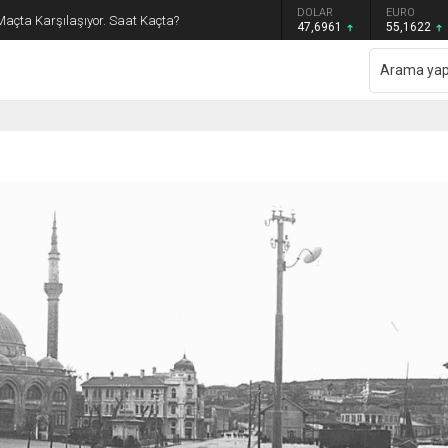
GRAM ALTIN
DOLAR
EURO
Maçta Karşılaşıyor. Saat Kaçta?
6.655,83
47,6961
55,1622