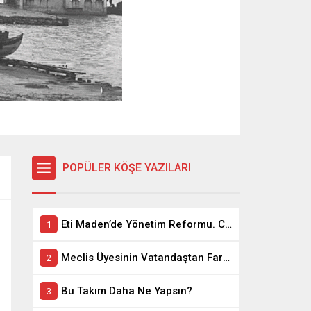
POPÜLER KÖŞE YAZILARI
Eti Maden’de Yönetim Reformu. CEO Modeli’nde Kadro / Taşeron İşçilik Ayrımı Kalkıyor
Meclis Üyesinin Vatandaştan Farkı Ne ?
Bu Takım Daha Ne Yapsın?