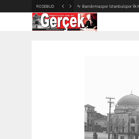
ROSEBUD
Bandırmaspor İstanbulspor İlk 