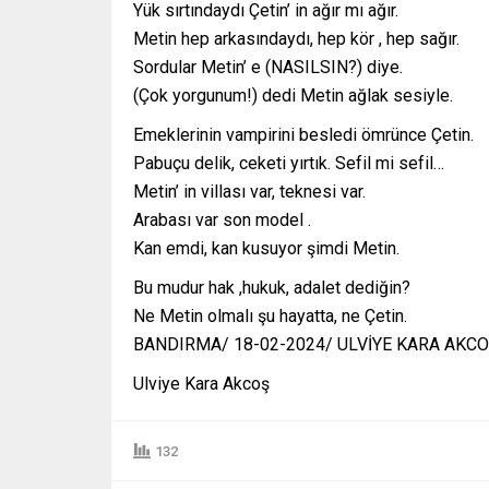
Yük sırtındaydı Çetin’ in ağır mı ağır.
Metin hep arkasındaydı, hep kör , hep sağır.
Sordular Metin’ e (NASILSIN?) diye.
(Çok yorgunum!) dedi Metin ağlak sesiyle.
Emeklerinin vampirini besledi ömrünce Çetin.
Pabuçu delik, ceketi yırtık. Sefil mi sefil…
Metin’ in villası var, teknesi var.
Arabası var son model .
Kan emdi, kan kusuyor şimdi Metin.
Bu mudur hak ,hukuk, adalet dediğin?
Ne Metin olmalı şu hayatta, ne Çetin.
BANDIRMA/ 18-02-2024/ ULVİYE KARA AKC
Ulviye Kara Akcoş
132