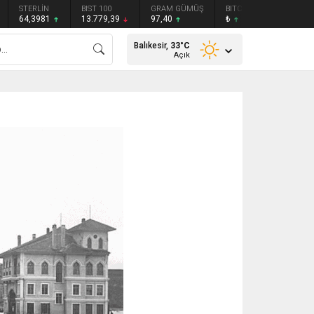
STERLİN
BIST 100
GRAM GÜMÜŞ
BITCOIN
ETHEREU
64,3981
13.779,39
97,40
₺
₺
Balıkesir,
33
°C
Açık