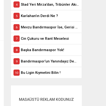
Stad Yeri Mirza’dan, Tribünler Akın’dan: Geriye Bakanlık Kaldı.
Karlahan’ın Derdi Ne ?
Mevzu Bandırmaspor İse, Gerisi Teferruattır
Cin Çukuru ve Rant Meselesi
Başka Bandırmaspor Yok!
Bandırmaspor’un Yanındayız Demekle Olmuyor!
Bu Ligin Kıymetini Bilin !
MASAÜSTÜ REKLAM KODUNUZ