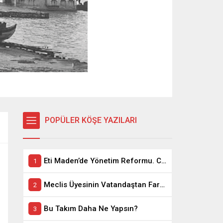
POPÜLER KÖŞE YAZILARI
Eti Maden’de Yönetim Reformu. CEO Modeli’nde Kadro / Taşeron İşçilik Ayrımı Kalkıyor
Meclis Üyesinin Vatandaştan Farkı Ne ?
Bu Takım Daha Ne Yapsın?