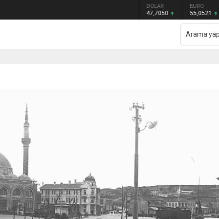
GRAM ALTIN
DOLAR
EURO
çizdi
6.614,69
47,7050
55,0521