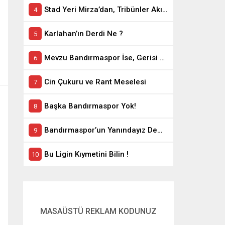
Stad Yeri Mirza’dan, Tribünler Akın’dan: Geriye Bakanlık Kaldı.
Karlahan’ın Derdi Ne ?
Mevzu Bandırmaspor İse, Gerisi Teferruattır
Cin Çukuru ve Rant Meselesi
Başka Bandırmaspor Yok!
Bandırmaspor’un Yanındayız Demekle Olmuyor!
Bu Ligin Kıymetini Bilin !
MASAÜSTÜ REKLAM KODUNUZ