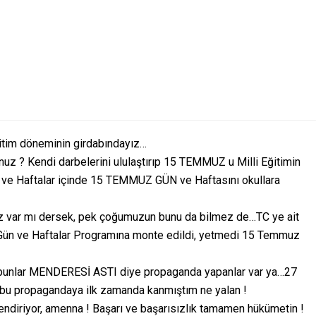
ğitim döneminin girdabındayız…
unuz ? Kendi darbelerini ululaştırıp 15 TEMMUZ u Milli Eğitimin
n ve Haftalar içinde 15 TEMMUZ GÜN ve Haftasını okullara
 var mı dersek, pek çoğumuzun bunu da bilmez de…TC ye ait
i Gün ve Haftalar Programına monte edildi, yetmedi 15 Temmuz
 bunlar MENDERESİ ASTI diye propaganda yapanlar var ya…27
e bu propagandaya ilk zamanda kanmıştım ne yalan !
endiriyor, amenna ! Başarı ve başarısızlık tamamen hükümetin !