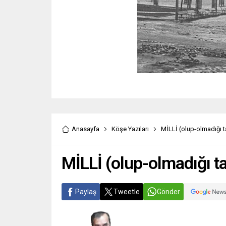
Anasayfa
Köşe Yazıları
MİLLİ (olup-olmadığı t
MİLLİ (olup-olmadığı t
Paylaş
Tweetle
Gönder