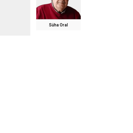
Süha Oral
Mustafa Avcı:
“Bana, en son ‘20, 30 bin lira para verelim’ dav
“Bu sanıkların suçu yoksa bize niye para teklif 
“Ben bunların en ağır şekilde cezalandırılmasını
*
Teslime Aydoğdu:
“Benim kapıma kadar geldiler yalvardılar.
2 sene çocuklarımı onlara vermedim.