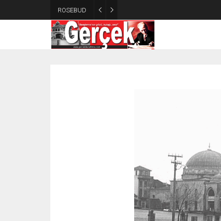
ROSEBUD
Muhim Olan Niyet / Sinan Beyaz 