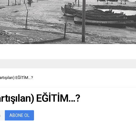
artışılan) EĞİTİM…?
artışılan) EĞİTİM…?
ABONE OL