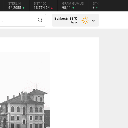
STERLİN
BIST 100
GRAM GÜMÜŞ
BITCOIN
ETHEREU
64,2055
13.774,94
98,11
₺
₺
Balıkesir,
33
°C
Açık