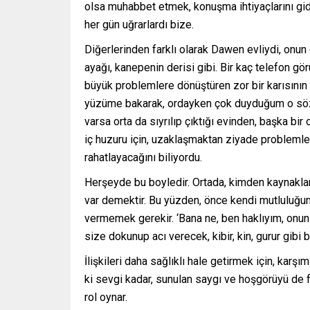
olsa muhabbet etmek, konuşma ihtiyaçlarını gide
her gün uğrarlardı bize.
Diğerlerinden farklı olarak Dawen evliydi, onun 
ayağı, kanepenin derisi gibi. Bir kaç telefon 
büyük problemlere dönüştüren zor bir karısının
yüzüme bakarak, ordayken çok duyduğum o sözü 
varsa orta da sıyrılıp çıktığı evinden, başka 
iç huzuru için, uzaklaşmaktan ziyade probleml
rahatlayacağını biliyordu.
Herşeyde bu boyledir. Ortada, kimden kaynaklan
var demektir. Bu yüzden, önce kendi mutluluğum
vermemek gerekir. ‘Bana ne, ben haklıyım, onun
size dokunup acı verecek, kibir, kin, gurur gibi 
İlişkileri daha sağlıklı hale getirmek için, kar
ki sevgi kadar, sunulan saygı ve hoşgörüyü de f
rol oynar.