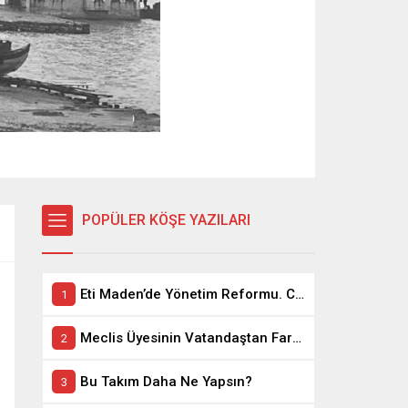
POPÜLER KÖŞE YAZILARI
Eti Maden’de Yönetim Reformu. CEO Modeli’nde Kadro / Taşeron İşçilik Ayrımı Kalkıyor
Meclis Üyesinin Vatandaştan Farkı Ne ?
Bu Takım Daha Ne Yapsın?