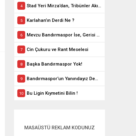
Stad Yeri Mirza’dan, Tribünler Akın’dan: Geriye Bakanlık Kaldı.
Karlahan’ın Derdi Ne ?
Mevzu Bandırmaspor İse, Gerisi Teferruattır
Cin Çukuru ve Rant Meselesi
Başka Bandırmaspor Yok!
Bandırmaspor’un Yanındayız Demekle Olmuyor!
Bu Ligin Kıymetini Bilin !
MASAÜSTÜ REKLAM KODUNUZ