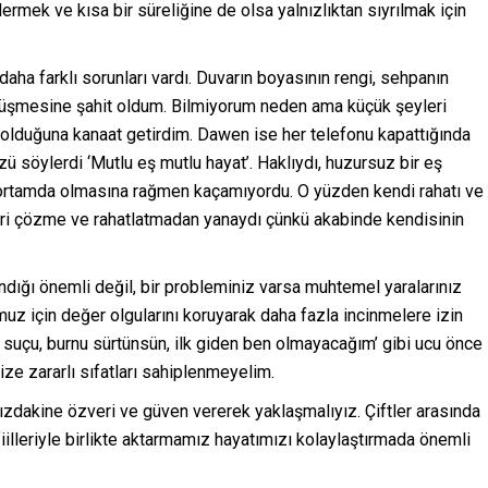
rmek ve kısa bir süreliğine de olsa yalnızlıktan sıyrılmak için
daha farklı sorunları vardı. Duvarın boyasının rengi, sehpanın
görüşmesine şahit oldum. Bilmiyorum neden ama küçük şeyleri
 olduğuna kanaat getirdim. Dawen ise her telefonu kapattığında
söylerdi ‘Mutlu eş mutlu hayat’. Haklıydı, huzursuz bir eş
bir ortamda olmasına rağmen kaçamıyordu. O yüzden kendi rahatı ve
eri çözme ve rahatlatmadan yanaydı çünkü akabinde kendisinin
dığı önemli değil, bir probleminiz varsa muhtemel yaralarınız
uz için değer olgularını koruyarak daha fazla incinmelere izin
 suçu, burnu sürtünsün, ilk giden ben olmayacağım’ gibi ucu önce
bize zararlı sıfatları sahiplenmeyelim.
şımızdakine özveri ve güven vererek yaklaşmalıyız. Çiftler arasında
iilleriyle birlikte aktarmamız hayatımızı kolaylaştırmada önemli