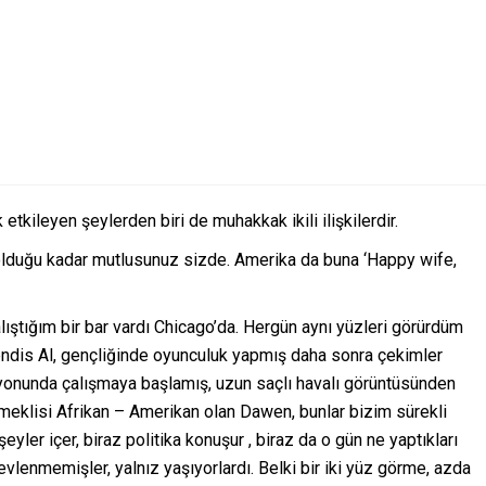
tkileyen şeylerden biri de muhakkak ikili ilişkilerdir.
 olduğu kadar mutlusunuz sizde. Amerika da buna ‘Happy wife,
ıştığım bir bar vardı Chicago’da. Hergün aynı yüzleri görürdüm
ndis Al, gençliğinde oyunculuk yapmış daha sonra çekimler
isyonunda çalışmaya başlamış, uzun saçlı havalı görüntüsünden
meklisi Afrikan – Amerikan olan Dawen, bunlar bizim sürekli
eyler içer, biraz politika konuşur , biraz da o gün ne yaptıkları
 evlenmemişler, yalnız yaşıyorlardı. Belki bir iki yüz görme, azda