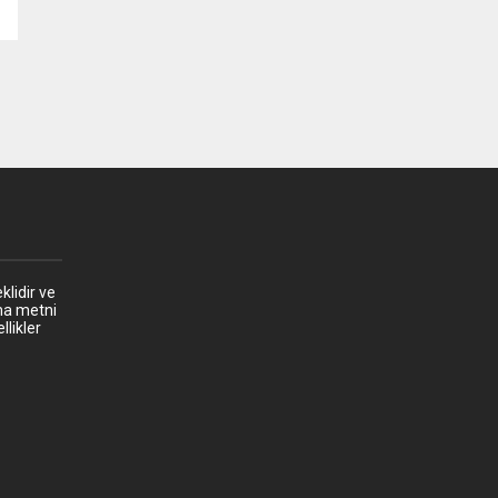
klidir ve
ma metni
llikler