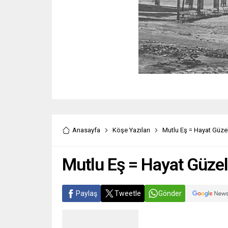
Anasayfa
Köşe Yazıları
Mutlu Eş = Hayat Güze
Mutlu Eş = Hayat Güze
Paylaş
Tweetle
Gönder