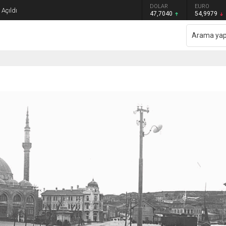
GRAM ALTIN
DOLAR
EURO
Açıldı
6.587,65
47,7040
54,9979