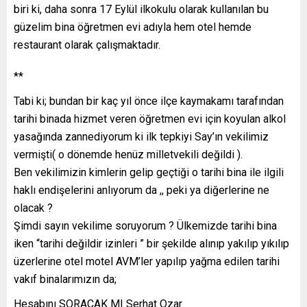
biri ki, daha sonra 17 Eylül ilkokulu olarak kullanılan bu
güzelim bina öğretmen evi adıyla hem otel hemde
restaurant olarak çalışmaktadır.
**
Tabi ki; bundan bir kaç yıl önce ilçe kaymakamı tarafından
tarihi binada hizmet veren öğretmen evi için koyulan alkol
yasağında zannediyorum ki ilk tepkiyi Say’ın vekilimiz
vermişti( o dönemde henüz milletvekili değildi ).
Ben vekilimizin kimlerin gelip geçtiği o tarihi bina ile ilgili
haklı endişelerini anlıyorum da ,, peki ya diğerlerine ne
olacak ?
Şimdi sayın vekilime soruyorum ? Ülkemizde tarihi bina
iken “tarihi değildir izinleri ” bir şekilde alınıp yakılıp yıkılıp
üzerlerine otel motel AVM’ler yapılıp yağma edilen tarihi
vakıf binalarımızın da;
Hesabını SORACAK MI Serhat Ozar