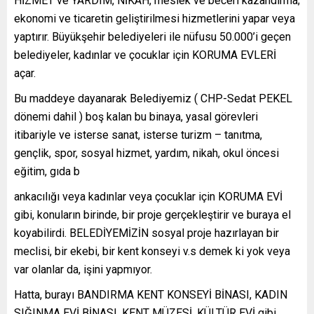
HİZMET ve YARDIM, NİKAH, meslek ve beceri kazandırma;
ekonomi ve ticaretin geliştirilmesi hizmetlerini yapar veya
yaptırır. Büyükşehir belediyeleri ile nüfusu 50.000’i geçen
belediyeler, kadınlar ve çocuklar için KORUMA EVLERİ
açar.
Bu maddeye dayanarak Belediyemiz ( CHP-Sedat PEKEL
dönemi dahil ) boş kalan bu binaya, yasal görevleri
itibariyle ve isterse sanat, isterse turizm – tanıtma,
gençlik, spor, sosyal hizmet, yardım, nikah, okul öncesi
eğitim, gıda b
ankacılığı veya kadınlar veya çocuklar için KORUMA EVİ
gibi, konuların birinde, bir proje gerçekleştirir ve buraya el
koyabilirdi. BELEDİYEMİZİN sosyal proje hazırlayan bir
meclisi, bir ekebi, bir kent konseyi v.s demek ki yok veya
var olanlar da, işini yapmıyor.
Hatta, burayı BANDIRMA KENT KONSEYİ BİNASI, KADIN
SIĞINMA EVİ BİNASI, KENT MÜZESİ, KÜLTÜR EVİ gibi