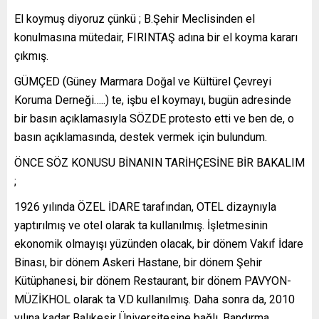
El koymuş diyoruz çünkü ; B.Şehir Meclisinden el
konulmasına mütedair, FIRINTAŞ adına bir el koyma kararı
çıkmış.
GÜMÇED (Güney Marmara Doğal ve Kültürel Çevreyi
Koruma Derneği…..) te, işbu el koymayı, bugün adresinde
bir basın açıklamasıyla SÖZDE protesto etti ve ben de, o
basın açıklamasında, destek vermek için bulundum.
ÖNCE SÖZ KONUSU BİNANIN TARİHÇESİNE BİR BAKALIM
;
1926 yılında ÖZEL İDARE tarafından, OTEL dizaynıyla
yaptırılmış ve otel olarak ta kullanılmış. İşletmesinin
ekonomik olmayışı yüzünden olacak, bir dönem Vakıf İdare
Binası, bir dönem Askeri Hastane, bir dönem Şehir
Kütüphanesi, bir dönem Restaurant, bir dönem PAVYON-
MÜZİKHOL olarak ta V.D kullanılmış. Daha sonra da, 2010
yılına kadar Balıkesir Üniversitesine bağlı, Bandırma