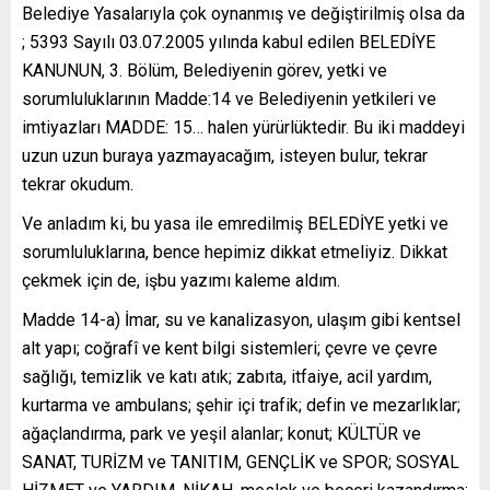
Belediye Yasalarıyla çok oynanmış ve değiştirilmiş olsa da
; 5393 Sayılı 03.07.2005 yılında kabul edilen BELEDİYE
KANUNUN, 3. Bölüm, Belediyenin görev, yetki ve
sorumluluklarının Madde:14 ve Belediyenin yetkileri ve
imtiyazları MADDE: 15… halen yürürlüktedir. Bu iki maddeyi
uzun uzun buraya yazmayacağım, isteyen bulur, tekrar
tekrar okudum.
Ve anladım ki, bu yasa ile emredilmiş BELEDİYE yetki ve
sorumluluklarına, bence hepimiz dikkat etmeliyiz. Dikkat
çekmek için de, işbu yazımı kaleme aldım.
Madde 14-a) İmar, su ve kanalizasyon, ulaşım gibi kentsel
alt yapı; coğrafî ve kent bilgi sistemleri; çevre ve çevre
sağlığı, temizlik ve katı atık; zabıta, itfaiye, acil yardım,
kurtarma ve ambulans; şehir içi trafik; defin ve mezarlıklar;
ağaçlandırma, park ve yeşil alanlar; konut; KÜLTÜR ve
SANAT, TURİZM ve TANITIM, GENÇLİK ve SPOR; SOSYAL