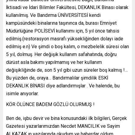
İktisadi ve İdari Bilimler Fakültesi, DEKANLIK Binası olarak
kullanılmış. Ve Bandırma ÜNİVERSİTESİ kendi
kampüsündeki binalarına taşınınca da, burası Emniyet
Müdürlüğüne POLİSEVİ kullanımı için, 5 yıl önce tahsis
edilmiş.(restorasyon masrafı yüksekliğinden dolayı iade
edilmiş e.n) Ve şimdi o boş kalım, o mezbelelik süresi olan
5 yıl, dolmuş. Her değişik kullanım safahatında, doğru
dürüst asla bakımı yapılmamış ve her kullanım
değişikliğinde de, son 5 yıl gibi uzun süreler boş kalmış !…
Bu yüzden de, oraya… Bandırmalılar şimdilik ESKİ
DEKANLIK BİNASI diye adlandırmışlar . Ve halende, bu
isimle anıyorlar.
KÖR ÖLÜNCE BADEM GÖZLÜ OLURMUŞ !
Ben de, işbu devir ve bina konusundaki ilk bilgileri, Gerçek
Gazetesi yazarlarımızdan Necdet MANCILIK ve Sayim
ALKAZAK ın yazılarında okudum ve haberdar oldum.