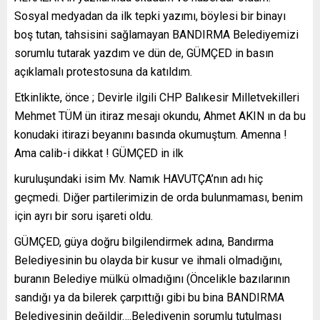
Sosyal medyadan da ilk tepki yazımı, böylesi bir binayı
boş tutan, tahsisini sağlamayan BANDIRMA Belediyemizi
sorumlu tutarak yazdım ve dün de, GÜMÇED in basın
açıklamalı protestosuna da katıldım.
Etkinlikte, önce ; Devirle ilgili CHP Balıkesir Milletvekilleri
Mehmet TÜM ün itiraz mesajı okundu, Ahmet AKIN ın da bu
konudaki itirazi beyanını basında okumuştum. Amenna !
Ama calib-i dikkat ! GÜMÇED in ilk
kuruluşundaki isim Mv. Namık HAVUTÇA’nın adı hiç
geçmedi. Diğer partilerimizin de orda bulunmaması, benim
için ayrı bir soru işareti oldu.
GÜMÇED, güya doğru bilgilendirmek adına, Bandırma
Belediyesinin bu olayda bir kusur ve ihmali olmadığını,
buranın Belediye mülkü olmadığını (Öncelikle bazılarının
sandığı ya da bilerek çarpıttığı gibi bu bina BANDIRMA
Belediyesinin değildir….Belediyenin sorumlu tutulması