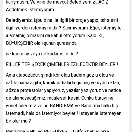
karışmasın. Ve yine de mevcut Belediyemizi, ACİZ
Addetmek istemiyorum.
Belediyemiz, işbu bina ile ilgili bir proje yapıp, tahsisini
ilgili yerden istemiş midir ? Sanmıyorum. Eğer, istemiş te…
alamamış olmasını da kabul etmiyorum. Kaldı ki ;
BÜYÜKŞEHİR olalı şunun şurasında,
ne kadar ay veya ne kadar yıl oldu ?
FİLLER TEPİŞECEK ÇİMENLER EZİLECEKTİR BEYLER !
Ama atasözüdür, şimdi kör öldü badem gözlü oldu ve
nafile namaz gibi, komik iddialarla gülünç ve uyduruktan,
sözde protestolar yapıyoruz, yazılar yazıyoruz ve netice
de alamayacağımız, maalesef kesin. Çünkü burayı ne
yöneticilerimiz ve ne BANDIRMA ve Bandırma halkı hiç
istemedi, hala da istemiyor beyler ! İsteyenle istemeyen
bir olur mu ?
Bandırma Halkı ve BELEDİYESİ… Lütfen haklarınıza,