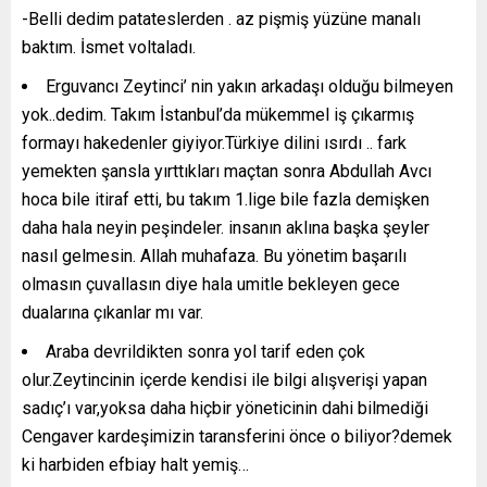
-Belli dedim patateslerden . az pişmiş yüzüne manalı
baktım. İsmet voltaladı.
Erguvancı Zeytinci’ nin yakın arkadaşı olduğu bilmeyen
yok..dedim. Takım İstanbul’da mükemmel iş çıkarmış
formayı hakedenler giyiyor.Türkiye dilini ısırdı .. fark
yemekten şansla yırttıkları maçtan sonra Abdullah Avcı
hoca bile itiraf etti, bu takım 1.lige bile fazla demişken
daha hala neyin peşindeler. insanın aklına başka şeyler
nasıl gelmesin. Allah muhafaza. Bu yönetim başarılı
olmasın çuvallasın diye hala umitle bekleyen gece
dualarına çıkanlar mı var.
Araba devrildikten sonra yol tarif eden çok
olur.Zeytincinin içerde kendisi ile bilgi alışverişi yapan
sadıç’ı var,yoksa daha hiçbir yöneticinin dahi bilmediği
Cengaver kardeşimizin taransferini önce o biliyor?demek
ki harbiden efbiay halt yemiş…