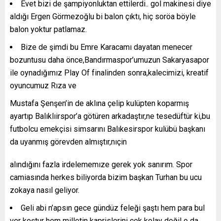
Evet bizi de şampiyonluktan ettilerdi.. gol makinesi diye
aldığı Ergen Görmezoğlu bi balon çıktı, hiç soröa böyle
balon yoktur patlamaz.
Bize de şimdi bu Emre Karacamı dayatan menecer
bozuntusu daha önce,Bandırmaspor’umuzun Sakaryasapor
ile oynadığımız Play Of finalinden sonra,kalecimizi, kreatif
oyuncumuz Rıza ve
Mustafa Şenşen’in de aklına çelip kulüpten koparmış
ayartıp Balıklıirspor’a götüren arkadaştır,ne tesedüftür ki,bu
futbolcu emekçisi simsarını Balıkesirspor kulübü başkanı
da uyanmış görevden almıştır,nıçin
alındığını fazla irdelememıze gerek yok sanırım. Spor
camiasında herkes biliyorda bizim başkan Turhan bu ucu
zokaya nasıl geliyor.
Geli abi n’apsın gece gündüz feleği şaştı hem para bul
ver koştur hem milletin kaprislerini çek kolay değil o da