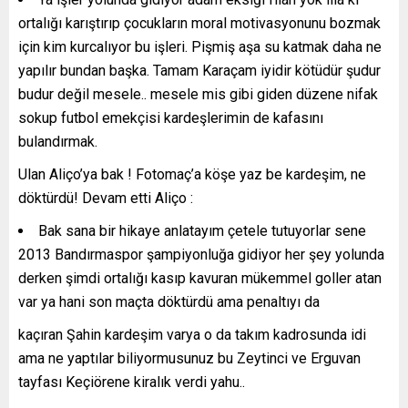
ortalığı karıştırıp çocukların moral motivasyonunu bozmak
için kim kurcalıyor bu işleri. Pişmiş aşa su katmak daha ne
yapılır bundan başka. Tamam Karaçam iyidir kötüdür şudur
budur değil mesele.. mesele mis gibi giden düzene nifak
sokup futbol emekçisi kardeşlerimin de kafasını
bulandırmak.
Ulan Aliço’ya bak ! Fotomaç’a köşe yaz be kardeşim, ne
döktürdü! Devam etti Aliço :
Bak sana bir hikaye anlatayım çetele tutuyorlar sene
2013 Bandırmaspor şampiyonluğa gidiyor her şey yolunda
derken şimdi ortalığı kasıp kavuran mükemmel goller atan
var ya hani son maçta döktürdü ama penaltıyı da
kaçıran Şahin kardeşim varya o da takım kadrosunda idi
ama ne yaptılar biliyormusunuz bu Zeytinci ve Erguvan
tayfası Keçiörene kiralık verdi yahu..