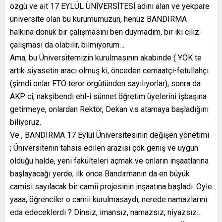
özgü ve ait 17 EYLÜL ÜNİVERSİTESİ adını alan ve yekpare
üniversite olan bu kurumumuzun, henüz BANDIRMA
halkına dönük bir çalışmasını ben duymadım, bir iki cılız
çalışması da olabilir, bilmiyorum…
Ama, bu Üniversitemizin kurulmasının akabinde ( YÖK te
artık siyasetin aracı olmuş ki, önceden cemaatçi-fetullahçı
(şimdi onlar FTÖ terör örgütünden sayılıyorlar), sonra da
AKP ci, nakşibendi ehl-i sünnet öğretim üyelerini işbaşına
getirmeye, onlardan Rektör, Dekan v.s atamaya başladığını
biliyoruz.
Ve , BANDIRMA 17 Eylül Üniversitesinin değişen yönetimi
; Üniversitenin tahsis edilen arazisi çok geniş ve uygun
olduğu halde, yeni fakülteleri açmak ve onların inşaatlarına
başlayacağı yerde, ilk önce Bandırmanın da en büyük
camisi sayılacak bir camii projesinin inşaatına başladı. Öyle
yaaa, öğrenciler o camii kurulmasaydı, nerede namazlarını
eda edeceklerdi ? Dinsiz, imansız, namazsız, niyazsız…