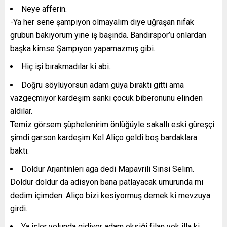
Neye afferin.
-Ya her sene şampiyon olmayalım diye uğraşan nifak
grubun bakıyorum yine iş başında. Bandırspor’u onlardan
başka kimse Şampıyon yapamazmış gibi.
Hiç işi bırakmadılar ki abi..
Doğru söylüyorsun adam güya bıraktı gitti ama
vazgeçmiyor kardeşim sanki çocuk biberonunu elinden
aldılar.
Temiz görsem şüphelenirim önlüğüyle sakallı eski güreşçi
şimdi garson kardeşim Kel Aliço geldi boş bardaklara
baktı.
Doldur Arjantinleri aga dedi Mapavrili Sinsi Selim.
Doldur doldur da adisyon bana patlayacak umurunda mı
dedim içimden. Aliço bizi kesiyormuş demek ki mevzuya
girdi.
Ya işler yolunda gidiyor adam eksiği filan yok illa ki