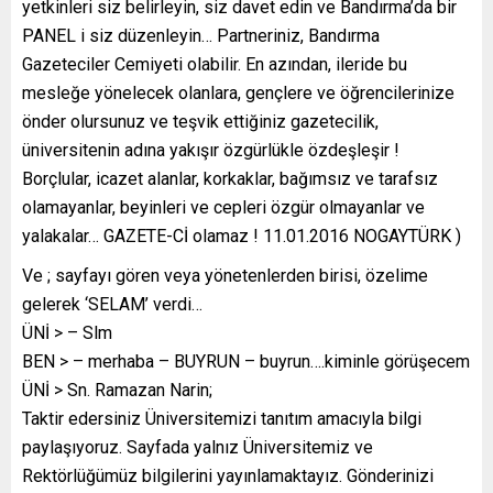
yetkinleri siz belirleyin, siz davet edin ve Bandırma’da bir
PANEL i siz düzenleyin… Partneriniz, Bandırma
Gazeteciler Cemiyeti olabilir. En azından, ileride bu
mesleğe yönelecek olanlara, gençlere ve öğrencilerinize
önder olursunuz ve teşvik ettiğiniz gazetecilik,
üniversitenin adına yakışır özgürlükle özdeşleşir !
Borçlular, icazet alanlar, korkaklar, bağımsız ve tarafsız
olamayanlar, beyinleri ve cepleri özgür olmayanlar ve
yalakalar… GAZETE-Cİ olamaz ! 11.01.2016 NOGAYTÜRK )
Ve ; sayfayı gören veya yönetenlerden birisi, özelime
gelerek ‘SELAM’ verdi…
ÜNİ > – Slm
BEN > – merhaba – BUYRUN – buyrun….kiminle görüşecem
ÜNİ > Sn. Ramazan Narin;
Taktir edersiniz Üniversitemizi tanıtım amacıyla bilgi
paylaşıyoruz. Sayfada yalnız Üniversitemiz ve
Rektörlüğümüz bilgilerini yayınlamaktayız. Gönderinizi