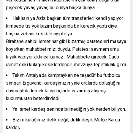
pişecek yavaş yavaş bu dünya başka dünya.
Haklısın ya Aziz başkan tüm transferleri kendi yapıyor
kimsede tıs yok bizim başkanda bir kerecik yaptı diye
başına zebani kesidile ayıptır ya
Birahane sahibi İsmet nar gibi kızarmış patatesleri masaya
koyarken muhabbetimizi duydu. Patatesi sevmem ama
kıyak yapıyor aklınca kurnaz . Muhabbete girecek. Gaco
ismet eski kulağı kesiklerdendir. mevzuya tepetaklak girdi.
Takım Antalya’da kamptayken ne teşadüf bu futbolcu
simsarı Erguvancı kardeşimizin yine oralarda dolaştığını
duymuştuk demek ki işin içinde iş varmış alışmış
kudurmuştan beterdir.dedi.
Ya İsmet kardeş seninde bilmediğin yok nerden biliyon.
Bizim kulağımız delik değil, delik deşik Mulçe Karga
kardeş.