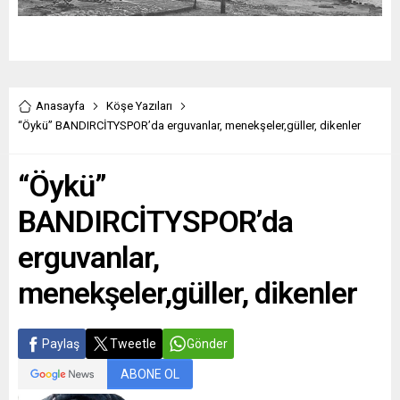
Anasayfa
Köşe Yazıları
“Öykü” BANDIRCİTYSPOR’da erguvanlar, menekşeler,güller, dikenler
“Öykü”
BANDIRCİTYSPOR’da
erguvanlar,
menekşeler,güller, dikenler
Paylaş
Tweetle
Gönder
ABONE OL