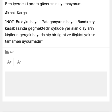
Ben içerde ki posta güvercinini iyi tanıyorum..
Aksak Karga
“NOT: Bu öykü hayali Patagonya’nın hayali Bandircity
kasabasında geçmektedir öyküde yer alan olayların
kişilerin gerçek hayatla hiç bir ilgisi ve ilişkisi yoktur
tamamen uydurmadır”
67
A
A
+
-