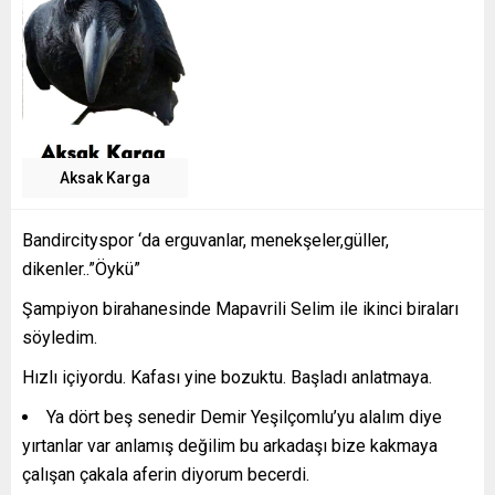
Aksak Karga
Bandircityspor ‘da erguvanlar, menekşeler,güller,
dikenler..”Öykü”
Şampiyon birahanesinde Mapavrili Selim ile ikinci biraları
söyledim.
Hızlı içiyordu. Kafası yine bozuktu. Başladı anlatmaya.
Ya dört beş senedir Demir Yeşilçomlu’yu alalım diye
yırtanlar var anlamış değilim bu arkadaşı bize kakmaya
çalışan çakala aferin diyorum becerdi.