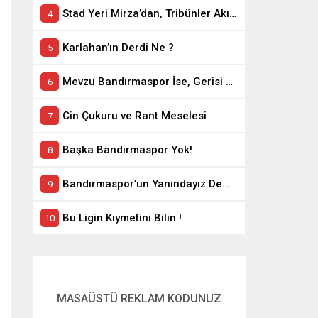
Stad Yeri Mirza’dan, Tribünler Akın’dan: Geriye Bakanlık Kaldı.
Karlahan’ın Derdi Ne ?
Mevzu Bandırmaspor İse, Gerisi Teferruattır
Cin Çukuru ve Rant Meselesi
Başka Bandırmaspor Yok!
Bandırmaspor’un Yanındayız Demekle Olmuyor!
Bu Ligin Kıymetini Bilin !
MASAÜSTÜ REKLAM KODUNUZ