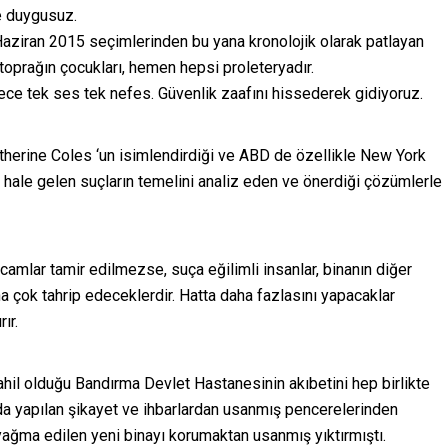
ve duygusuz.
7 Haziran 2015 seçimlerinden bu yana kronolojik olarak patlayan
 toprağın çocukları, hemen hepsi proleteryadır.
ce tek ses tek nefes. Güvenlik zaafını hissederek gidiyoruz.
atherine Coles ‘un isimlendirdiği ve ABD de özellikle New York
hale gelen suçların temelini analiz eden ve önerdiği çözümlerle
 camlar tamir edilmezse, suça eğilimli insanlar, binanın diğer
aha çok tahrip edeceklerdir. Hatta daha fazlasını yapacaklar
ır.
hil olduğu Bandırma Devlet Hastanesinin akıbetini hep birlikte
 yapılan şikayet ve ihbarlardan usanmış pencerelerinden
yağma edilen yeni binayı korumaktan usanmış yıktırmıştı.