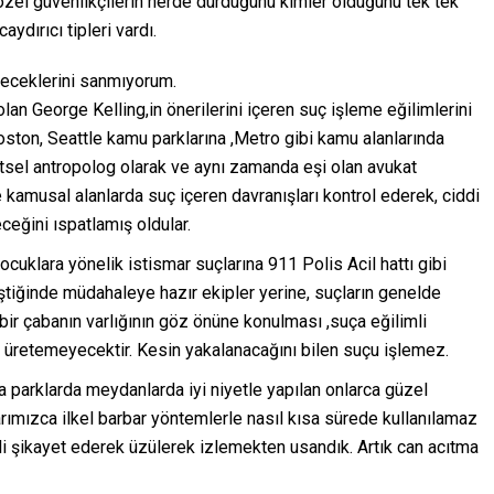
 özel güvenlikçilerin nerde durduğunu kimler olduğunu tek tek
ydırıcı tipleri vardı.
eneceklerini sanmıyorum.
lan George Kelling,in önerilerini içeren suç işleme eğilimlerini
Boston, Seattle kamu parklarına ,Metro gibi kamu alanlarında
entsel antropolog olarak ve aynı zamanda eşi olan avukat
le kamusal alanlarda suç içeren davranışları kontrol ederek, ciddi
ceğini ıspatlamış oldular.
ocuklara yönelik istismar suçlarına 911 Polis Acil hattı gibi
tiğinde müdahaleye hazır ekipler yerine, suçların genelde
bir çabanın varlığının göz önüne konulması ,suça eğilimli
an üretemeyecektir. Kesin yakalanacağını bilen suçu işlemez.
a parklarda meydanlarda iyi niyetle yapılan onlarca güzel
rımızca ilkel barbar yöntemlerle nasıl kısa sürede kullanılamaz
kli şikayet ederek üzülerek izlemekten usandık. Artık can acıtma