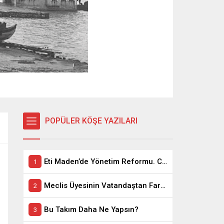
POPÜLER KÖŞE YAZILARI
Eti Maden’de Yönetim Reformu. CEO Modeli’nde Kadro / Taşeron İşçilik Ayrımı Kalkıyor
Meclis Üyesinin Vatandaştan Farkı Ne ?
Bu Takım Daha Ne Yapsın?