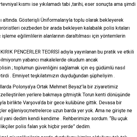
tevniyal kısmı ise yıkılamadı tabi ,tarihi, eser sonuçta ama şimdi
altında. Gösterişli Üniformalarıyla toplu olarak bekleyerek
röristleri cezbeden bir arada bekleyen kalabalık polis kıtaları
işleme eğilimlilerin alanlarının daraltılması için yöntemlerin
 KIRIK PENCERLER TEORİSİ adıyla yayınlanan bu pratik ve etkili
ı bilmiyorum yabancı makalelerde okudum ancak
polisin ; toplumun güvenliğini sağlamak için eş güdümlü nasıl
etirdi . Emniyet teşkilatımızın duyduğundan şüpheliyim .
llarda Polonya’ya Ortak Mehmet Beyaz’la bir ziyaretimiz
lleştirilen yerlere bakmaya gitmiştik Torun kenti dönüşünde
a birlikte Varşova’da bir gece kulübüne gittik. Devasa bir
çler eğleniyor,metrelerce uzun barda yer yok. Ama ne girişte ne
Nasıl yani dedim kendi kendime . Rehberimize sordum. “Bu uçuk
likçiler polis falan yok hiçbir yerde” dedim.