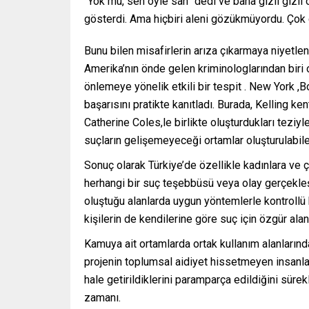
“Yok mu, sen öyle san” dedi ve bana gizli gizli
gösterdi. Ama hiçbiri aleni gözükmüyordu. Çok ca
Bunu bilen misafirlerin arıza çıkarmaya niyetl
Amerika’nın önde gelen kriminologlarından biri o
önlemeye yönelik etkili bir tespit . New York ,
başarısını pratikte kanıtladı. Burada, Kelling k
Catherine Coles,le birlikte oluşturdukları teziy
suçların gelişemeyeceği ortamlar oluşturulabile
Sonuç olarak Türkiye’de özellikle kadınlara ve ç
herhangi bir suç teşebbüsü veya olay gerçekleş
oluştuğu alanlarda uygun yöntemlerle kontrollü 
kişilerin de kendilerine göre suç için özgür al
Kamuya ait ortamlarda ortak kullanım alanlarınd
projenin toplumsal aidiyet hissetmeyen insanla
hale getirildiklerini paramparça edildiğini süre
zamanı.