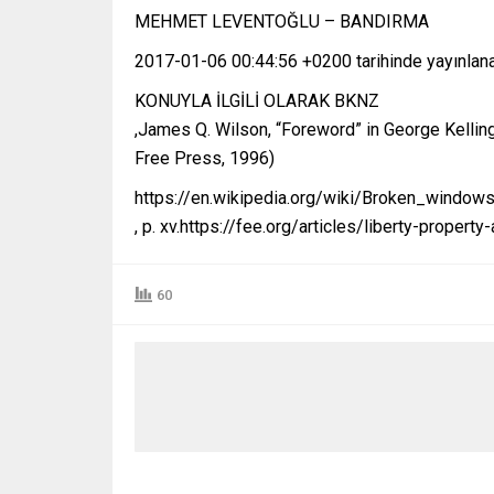
MEHMET LEVENTOĞLU – BANDIRMA
2017-01-06 00:44:56 +0200 tarihinde yayınlana
KONUYLA İLGİLİ OLARAK BKNZ
,James Q. Wilson, “Foreword” in George Kellin
Free Press, 1996)
https://en.wikipedia.org/wiki/Broken_window
, p. xv.https://fee.org/articles/liberty-propert
60