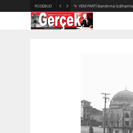
ROSEBUD
YENİ PARTİ Bandırma İzdihamla 