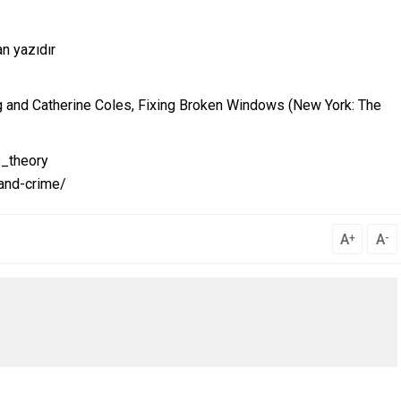
n yazıdır
g and Catherine Coles, Fixing Broken Windows (New York: The
s_theory
y-and-crime/
A
A
+
-