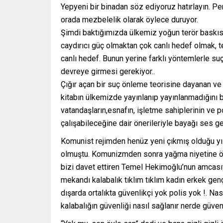
Yepyeni bir binadan söz ediyoruz hatırlayın. Per
orada mezbelelik olarak öylece duruyor.
Şimdi baktığımızda ülkemiz yoğun terör baskısı 
caydırıcı güç olmaktan çok canlı hedef olmak, te
canlı hedef. Bunun yerine farklı yöntemlerle suç 
devreye girmesi gerekiyor..
Çığır açan bir suç önleme teorisine dayanan ve
kitabın ülkemizde yayınlanıp yayınlanmadığın
vatandaşların,esnafın, işletme sahiplerinin ve 
çalışabileceğine dair önerileriyle bayağı ses g
Komunist rejimden henüz yeni çıkmış olduğu yı
olmuştu. Komunizmden sonra yağma niyetine öze
bizi davet ettiren Temel Hekimoğlu’nun amcasıyl
mekandı kalabalık tıklım tıklım kadın erkek gen
dışarda ortalıkta güvenlikçi yok polis yok !. 
kalabalığın güvenliği nasıl sağlanır nerde güven