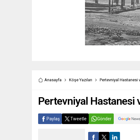
Anasayfa
Köşe Yazıları
Pertevniyal Hastanesi v
Pertevniyal Hastanesi v
Paylaş
Tweetle
Gönder