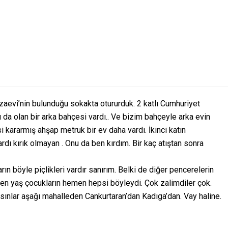
evi’nin bulunduğu sokakta otururduk. 2 katlı Cumhuriyet
cı da olan bir arka bahçesi vardı.. Ve bizim bahçeyle arka evin
 kararmış ahşap metruk bir ev daha vardı. İkinci katın
vardı kırık olmayan . Onu da ben kırdım. Bir kaç atıştan sonra
ın böyle piçlikleri vardır sanırım. Belki de diğer pencerelerin
ben yaş çocukların hemen hepsi böyleydi. Çok zalimdiler çok.
ınlar aşağı mahalleden Cankurtaran’dan Kadıga’dan. Vay haline.