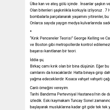
Ülke kan ve ateş gölü içinde . İnsanlar şaşkın 
Olan bitenleri şaşkınlıkla korkuyla izliyoruz . 
bombalarla parçalanarak yaşamını yitirenler, bu
Onlarca sayıda yaygın medya kulvarlarında sade
*
“Kırık Pencereler Teorisi” George Kelling ve C
ve Boston gibi metropollerde kontrol edilemez 
başarısı kanıtlanan bir teori.
İddia şu;
Birkaç camı kırık olan bir bina düşünün. Eğer bu
camlarını da kıracaklardır. Hatta binaya girip d
yağma edeceklerdir. Kısaca vahşet vahşeti çağır
Canlı örneğini vereyim.
Tarihi Bandırma Pertevniyal Hastanesi’nin de da
izledik. Eski kaymakam Tuncay Sonel zamanında
başlayarak musluklarına kadar git gide tek tek 