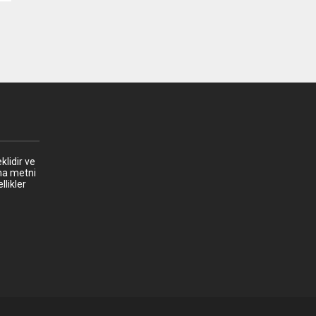
klidir ve
ma metni
llikler