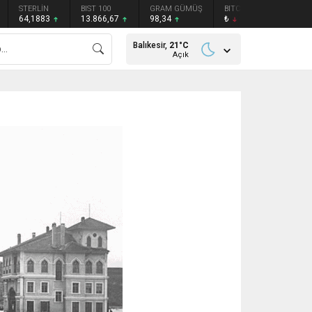
STERLİN
BIST 100
GRAM GÜMÜŞ
BITCOIN
ETHEREU
64,1883
13.866,67
98,34
₺
₺
Balıkesir,
21
°C
Açık