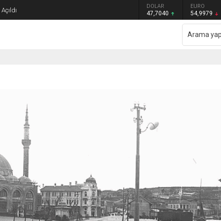
GRAM ALTIN
DOLAR
EURO
Açıldı
6.587,65
47,7040
54,9979