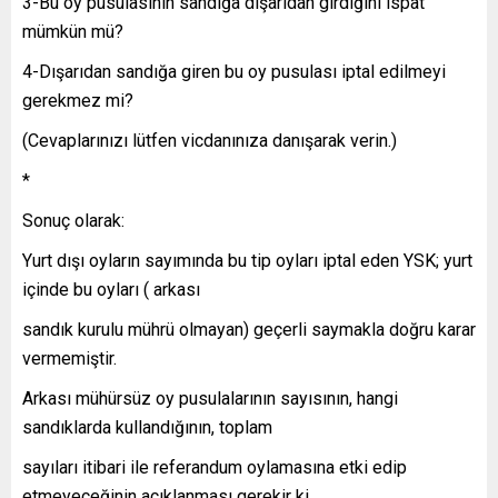
3-Bu oy pusulasının sandığa dışarıdan girdiğini ispat
mümkün mü?
4-Dışarıdan sandığa giren bu oy pusulası iptal edilmeyi
gerekmez mi?
(Cevaplarınızı lütfen vicdanınıza danışarak verin.)
*
Sonuç olarak:
Yurt dışı oyların sayımında bu tip oyları iptal eden YSK; yurt
içinde bu oyları ( arkası
sandık kurulu mührü olmayan) geçerli saymakla doğru karar
vermemiştir.
Arkası mühürsüz oy pusulalarının sayısının, hangi
sandıklarda kullandığının, toplam
sayıları itibari ile referandum oylamasına etki edip
etmeyeceğinin açıklanması gerekir ki,