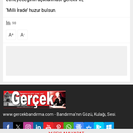
‘Milli İrade’ huzur bulsun.
98
A
A
+
-
www.gercekbandirma.com - Bandırma'nın Gözü, Kulağı, Sesi.