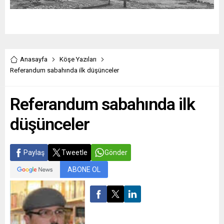
Anasayfa
Köşe Yazıları
Referandum sabahında ilk düşünceler
Referandum sabahında ilk
düşünceler
Paylaş
Tweetle
Gönder
ABONE OL