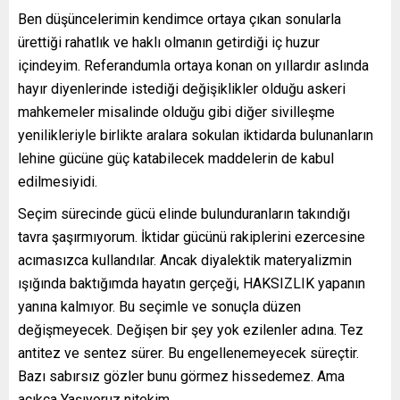
Ben düşüncelerimin kendimce ortaya çıkan sonularla
ürettiği rahatlık ve haklı olmanın getirdiği iç huzur
içindeyim. Referandumla ortaya konan on yıllardır aslında
hayır diyenlerinde istediği değişiklikler olduğu askeri
mahkemeler misalinde olduğu gibi diğer sivilleşme
yenilikleriyle birlikte aralara sokulan iktidarda bulunanların
lehine gücüne güç katabilecek maddelerin de kabul
edilmesiyidi.
Seçim sürecinde gücü elinde bulunduranların takındığı
tavra şaşırmıyorum. İktidar gücünü rakiplerini ezercesine
acımasızca kullandılar. Ancak diyalektik materyalizmin
ışığında baktığımda hayatın gerçeği, HAKSIZLIK yapanın
yanına kalmıyor. Bu seçimle ve sonuçla düzen
değişmeyecek. Değişen bir şey yok ezilenler adına. Tez
antitez ve sentez sürer. Bu engellenemeyecek süreçtir.
Bazı sabırsız gözler bunu görmez hissedemez. Ama
açıkça Yaşıyoruz nitekim.