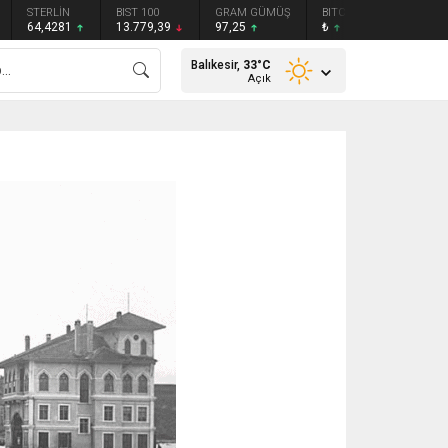
STERLİN
BIST 100
GRAM GÜMÜŞ
BITCOIN
ETHEREU
64,4281
13.779,39
97,25
₺
₺
Balıkesir,
33
°C
Açık