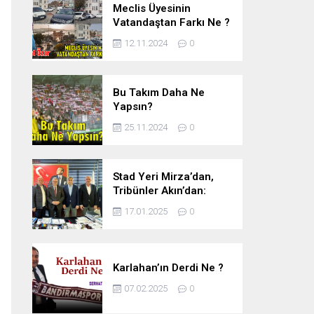
Meclis Üyesinin
Vatandaştan Farkı Ne ?
12.11.2024
0
Bu Takım Daha Ne
Yapsın?
25.11.2024
0
Stad Yeri Mirza’dan,
Tribünler Akın’dan:
Geriye Bakanlık Kaldı.
17.01.2025
0
Karlahan’ın Derdi Ne ?
07.02.2025
0