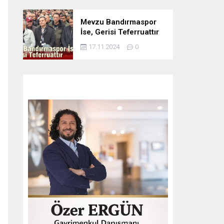
Mevzu Bandırmaspor
İse, Gerisi Teferruattır
17.11.2024
0