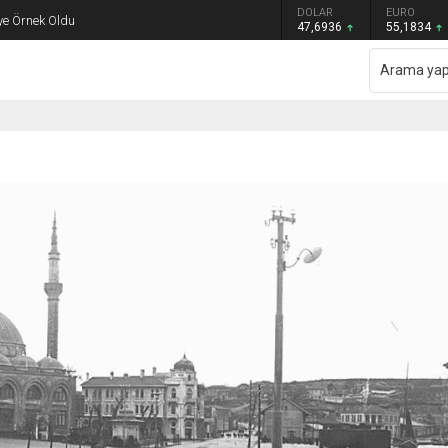
GRAM ALTIN
DOLAR
EURO
ye Örnek Oldu
6.659,26
47,6936
55,1834