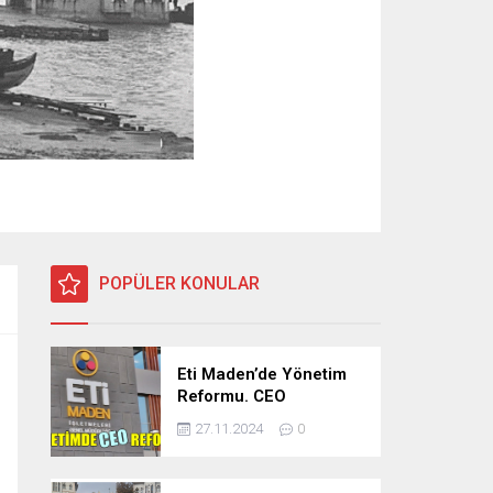
POPÜLER KONULAR
Eti Maden’de Yönetim
Reformu. CEO
Modeli’nde Kadro /
27.11.2024
0
Taşeron İşçilik Ayrımı
Kalkıyor