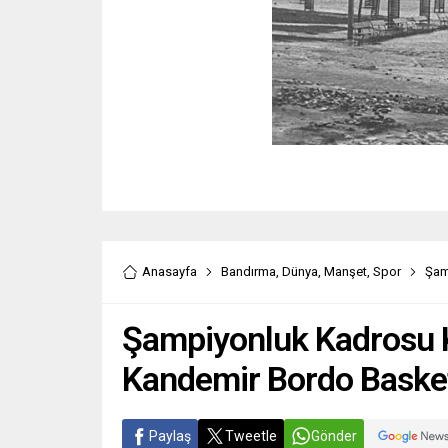
Anasayfa
Bandırma
,
Dünya
,
Manşet
,
Spor
Şam
Şampiyonluk Kadrosu 
Kandemir Bordo Baske
Paylaş
Tweetle
Gönder