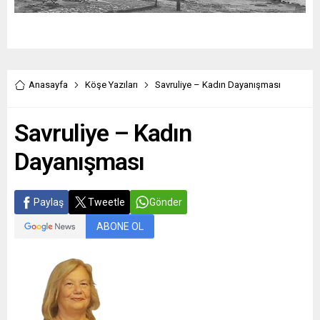
Anasayfa
Köşe Yazıları
Savruliye – Kadın Dayanışması
Savruliye – Kadın
Dayanışması
Paylaş
Tweetle
Gönder
ABONE OL