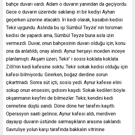
bahçe duvarı vardı. Adam o duvarın yanından da geçiyordu.
Gece o duvarın üzerinde saklanıp iri bir kediyi Ayhan
geçerken üzerine atacaktı. İri kedi olarak, kasabın kedisi
Tekir uygundu. Aslında bu işi Sümbül Teyze’ nin toroman
kedisi de yapardı ama, Sümbül Teyze buna asla izin
vermezdi. Duvar, onun bahçesinin duvarı olduğu için; konu
ona da anlatıldı, onay alındı. Aynur herşeyi inceden inceye
planlamıştı. Akşam üzeri, Tekir’ i sosis koklata koklata
Zilli’nin kedi kafesine soktu. Tekir sokak kedisi olduğu için
kafesi bilmiyordu. Girerken, boğaz derdine sorun
çıkartmadı. Sonra süt içti, sosis yedi. Aynur kafese elini
sokup onun ensesini, gıdısını kaşıdı. Sokak kedileri böyle
okşanmanın keyfini de bilmezler. Tekir, kendini kedi
cennetine düştü sandı. Döne döne her tarafını kaşıttı.
Operasyon saati gelince; Aynur kafesi aldı, merdiven
dayayıp duvarın üstünde sarmaşıkların arasına saklandı.
Savruliye yolun karşı tarafında bakkalın vitrinine