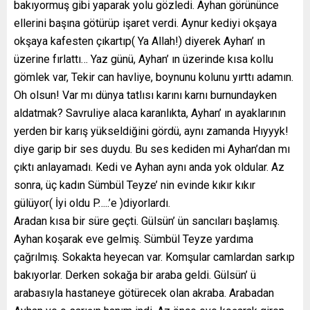
bakıyormuş gibi yaparak yolu gözledi. Ayhan görününce
ellerini başına götürüp işaret verdi. Aynur kediyi okşaya
okşaya kafesten çıkartıp( Ya Allah!) diyerek Ayhan’ ın
üzerine fırlattı… Yaz günü, Ayhan’ ın üzerinde kısa kollu
gömlek var, Tekir can havliye, boynunu kolunu yırttı adamın.
Oh olsun! Var mı dünya tatlısı karını karnı burnundayken
aldatmak? Savruliye alaca karanlıkta, Ayhan’ ın ayaklarının
yerden bir karış yükseldiğini gördü, aynı zamanda Hıyyyk!
diye garip bir ses duydu. Bu ses kediden mi Ayhan’dan mı
çıktı anlayamadı. Kedi ve Ayhan aynı anda yok oldular. Az
sonra, üç kadın Sümbül Teyze’ nin evinde kıkır kıkır
gülüyor( İyi oldu P…..’e )diyorlardı.
Aradan kısa bir süre geçti. Gülsün’ ün sancıları başlamış.
Ayhan koşarak eve gelmiş. Sümbül Teyze yardıma
çağrılmış. Sokakta heyecan var. Komşular camlardan sarkıp
bakıyorlar. Derken sokağa bir araba geldi. Gülsün’ ü
arabasıyla hastaneye götürecek olan akraba. Arabadan