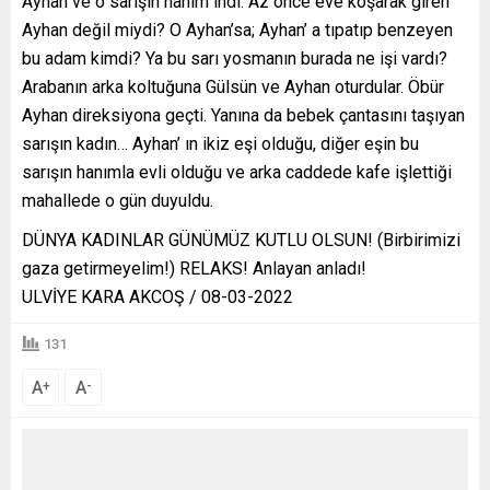
Ayhan ve o sarışın hanım indi. Az önce eve koşarak giren
Ayhan değil miydi? O Ayhan’sa; Ayhan’ a tıpatıp benzeyen
bu adam kimdi? Ya bu sarı yosmanın burada ne işi vardı?
Arabanın arka koltuğuna Gülsün ve Ayhan oturdular. Öbür
Ayhan direksiyona geçti. Yanına da bebek çantasını taşıyan
sarışın kadın… Ayhan’ ın ikiz eşi olduğu, diğer eşin bu
sarışın hanımla evli olduğu ve arka caddede kafe işlettiği
mahallede o gün duyuldu.
DÜNYA KADINLAR GÜNÜMÜZ KUTLU OLSUN! (Birbirimizi
gaza getirmeyelim!) RELAKS! Anlayan anladı!
ULVİYE KARA AKCOŞ / 08-03-2022
131
A
A
+
-