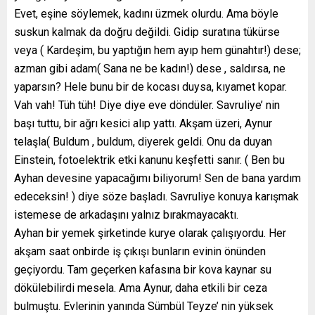
Evet, eşine söylemek, kadını üzmek olurdu. Ama böyle
suskun kalmak da doğru değildi. Gidip suratına tükürse
veya ( Kardeşim, bu yaptığın hem ayıp hem günahtır!) dese;
azman gibi adam( Sana ne be kadın!) dese , saldırsa, ne
yaparsın? Hele bunu bir de kocası duysa, kıyamet kopar.
Vah vah! Tüh tüh! Diye diye eve döndüler. Savruliye’ nin
başı tuttu, bir ağrı kesici alıp yattı. Akşam üzeri, Aynur
telaşla( Buldum , buldum, diyerek geldi. Onu da duyan
Einstein, fotoelektrik etki kanunu keşfetti sanır. ( Ben bu
Ayhan devesine yapacağımı biliyorum! Sen de bana yardım
edeceksin! ) diye söze başladı. Savruliye konuya karışmak
istemese de arkadaşını yalnız bırakmayacaktı.
Ayhan bir yemek şirketinde kurye olarak çalışıyordu. Her
akşam saat onbirde iş çıkışı bunların evinin önünden
geçiyordu. Tam geçerken kafasına bir kova kaynar su
dökülebilirdi mesela. Ama Aynur, daha etkili bir ceza
bulmuştu. Evlerinin yanında Sümbül Teyze’ nin yüksek