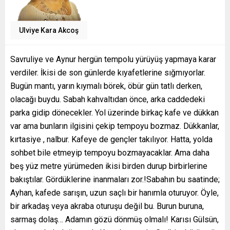
Ulviye Kara Akcoş
Savruliye ve Aynur hergün tempolu yürüyüş yapmaya karar
verdiler. İkisi de son günlerde kıyafetlerine sığmıyorlar.
Bugün mantı, yarın kıymalı börek, öbür gün tatlı derken,
olacağı buydu. Sabah kahvaltıdan önce, arka caddedeki
parka gidip dönecekler. Yol üzerinde birkaç kafe ve dükkan
var ama bunların ilgisini çekip tempoyu bozmaz. Dükkanlar,
kırtasiye , nalbur. Kafeye de gençler takılıyor. Hatta, yolda
sohbet bile etmeyip tempoyu bozmayacaklar. Ama daha
beş yüz metre yürümeden ikisi birden durup birbirlerine
bakıştılar. Gördüklerine inanmaları zor.!Sabahın bu saatinde;
Ayhan, kafede sarışın, uzun saçlı bir hanımla oturuyor. Öyle,
bir arkadaş veya akraba oturuşu değil bu. Burun buruna,
sarmaş dolaş… Adamın gözü dönmüş olmalı! Karısı Gülsün,