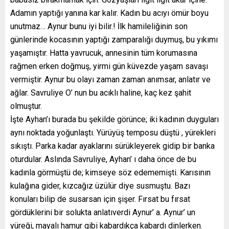
Adamın yaptığı yanına kar kalır. Kadın bu acıyı ömür boyu
unutmaz… Aynur bunu iyi bilir.! İlk hamileliğinin son
günlerinde kocasının yaptığı zamparalığı duymuş, bu yıkımı
yaşamıştır. Hatta yavrucuk, annesinin tüm korumasına
rağmen erken doğmuş, yirmi gün küvezde yaşam savaşı
vermiştir. Aynur bu olayı zaman zaman anımsar, anlatır ve
ağlar. Savruliye O’ nun bu acıklı haline, kaç kez şahit
olmuştur.
İşte Ayhan’ı burada bu şekilde görünce; iki kadının duyguları
aynı noktada yoğunlaştı. Yürüyüş temposu düştü , yürekleri
sıkıştı. Parka kadar ayaklarını sürükleyerek gidip bir banka
oturdular. Aslında Savruliye, Ayhan’ ı daha önce de bu
kadınla görmüştü de; kimseye söz edememişti. Karısının
kulağına gider, kızcağız üzülür diye susmuştu. Bazı
konuları bilip de susarsan için şişer. Fırsat bu fırsat
gördüklerini bir solukta anlatıverdi Aynur’ a. Aynur’ un
yüreği, mayalı hamur gibi kabardıkça kabardı dinlerken.