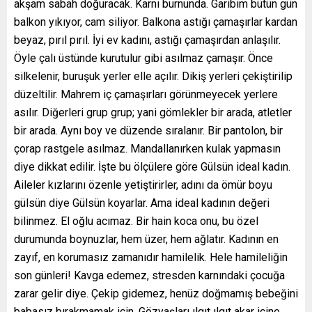
akşam sabah doğuracak. Karnı burnunda. Garibim bütün gün
balkon yıkıyor, cam siliyor. Balkona astığı çamaşırlar kardan
beyaz, pırıl pırıl. İyi ev kadını, astığı çamaşırdan anlaşılır.
Öyle çalı üstünde kurutulur gibi asılmaz çamaşır. Önce
silkelenir, buruşuk yerler elle açılır. Dikiş yerleri çekiştirilip
düzeltilir. Mahrem iç çamaşırları görünmeyecek yerlere
asılır. Diğerleri grup grup; yani gömlekler bir arada, atletler
bir arada. Aynı boy ve düzende sıralanır. Bir pantolon, bir
çorap rastgele asılmaz. Mandallanırken kulak yapmasın
diye dikkat edilir. İşte bu ölçülere göre Gülsün ideal kadın.
Aileler kızlarını özenle yetiştirirler, adını da ömür boyu
gülsün diye Gülsün koyarlar. Ama ideal kadının değeri
bilinmez. El oğlu acımaz. Bir hain koca onu, bu özel
durumunda boynuzlar, hem üzer, hem ağlatır. Kadının en
zayıf, en korumasız zamanıdır hamilelik. Hele hamileliğin
son günleri! Kavga edemez, stresden karnındaki çocuğa
zarar gelir diye. Çekip gidemez, henüz doğmamış bebeğini
babasız bırakmamak için. Gözyaşları ılgıt ılgıt akar içine.