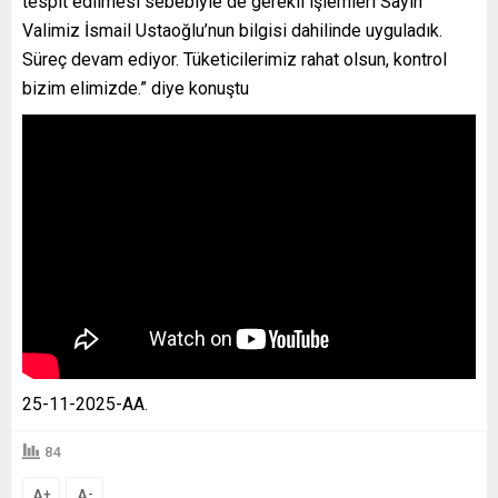
tespit edilmesi sebebiyle de gerekli işlemleri Sayın
Valimiz İsmail Ustaoğlu’nun bilgisi dahilinde uyguladık.
Süreç devam ediyor. Tüketicilerimiz rahat olsun, kontrol
bizim elimizde.” diye konuştu
25-11-2025-AA.
84
A
A
+
-