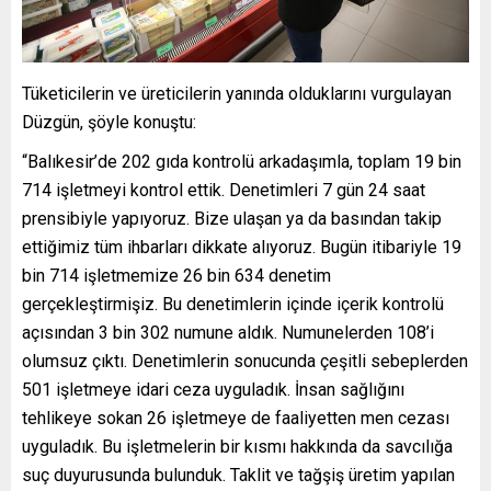
Tüketicilerin ve üreticilerin yanında olduklarını vurgulayan
Düzgün, şöyle konuştu:
“Balıkesir’de 202 gıda kontrolü arkadaşımla, toplam 19 bin
714 işletmeyi kontrol ettik. Denetimleri 7 gün 24 saat
prensibiyle yapıyoruz. Bize ulaşan ya da basından takip
ettiğimiz tüm ihbarları dikkate alıyoruz. Bugün itibariyle 19
bin 714 işletmemize 26 bin 634 denetim
gerçekleştirmişiz. Bu denetimlerin içinde içerik kontrolü
açısından 3 bin 302 numune aldık. Numunelerden 108’i
olumsuz çıktı. Denetimlerin sonucunda çeşitli sebeplerden
501 işletmeye idari ceza uyguladık. İnsan sağlığını
tehlikeye sokan 26 işletmeye de faaliyetten men cezası
uyguladık. Bu işletmelerin bir kısmı hakkında da savcılığa
suç duyurusunda bulunduk. Taklit ve tağşiş üretim yapılan