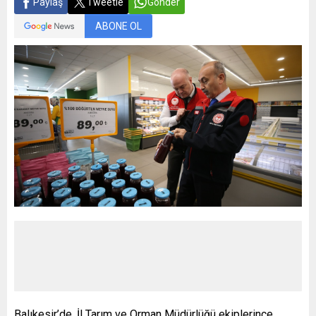
Paylaş
Tweetle
Gönder
ABONE OL
Balıkesir’de, İl Tarım ve Orman Müdürlüğü ekiplerince