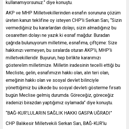
kullanamıyorsunuz.” diye konuştu.
AKP ve MHP Milletvekillerinden esnafın sorununa çözüm
üreten kanun teklifine oy isteyen CHP’li Serkan Sarı, “Sizin
vermediğiniz bu kararlardan dolayı, sizin almadığınız bu
cesaretten dolayı ne yazık ki esnaf mağdur. Buradan
çağrıda bulunuyorum milletime, esnafıma, çiftçime: Size
hakkınızı vermeyen, bu sıralarda oturan AKP’li, MHP’li
milletvekilleridir. Buyurun, hep birlikte kararımızı
gösterelim milletimize. Milletin iradesinin tecelli ettiği bu
Mecliste, gelin, esnafımızın hakkı olan, alın teri olan,
emeğinin hakkı olan ve sosyal devlet bilinciyle
yönettiğimiz bu ülkede bu sosyal devleti gösterme fırsatı
bugün Meclise gelmiş durumda. Göreceğiz, göreceğiz
iradenizi birazdan yaptığımız oylamada” diye konuştu.
“BAĞ-KUR’LULARIN SAĞLIK HAKKI GASPA UĞRADI”
CHP Balıkesir Milletvekili Serkan Sarı, BAĞ-KUR’lu