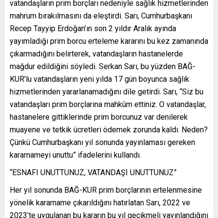
vatandaşların prim borçları nedeniyle sağlık hizmetlerinden
mahrum bırakılmasını da eleştirdi. Sarı, Cumhurbaşkanı
Recep Tayyip Erdoğan’ın son 2 yıldır Aralık ayında
yayımladığı prim borcu erteleme kararını bu kez zamanında
çıkarmadığını belirterek, vatandaşların hastanelerde
mağdur edildiğini söyledi. Serkan Sarı, bu yüzden BAĞ-
KUR’lu vatandaşların yeni yılda 17 gün boyunca sağlık
hizmetlerinden yararlanamadığını dile getirdi. Sarı, “Siz bu
vatandaşları prim borçlarına mahkûm ettiniz. O vatandaşlar,
hastanelere gittiklerinde prim borcunuz var denilerek
muayene ve tetkik ücretleri ödemek zorunda kaldı. Neden?
Çünkü Cumhurbaşkanı yıl sonunda yayınlaması gereken
kararnameyi unuttu” ifadelerini kullandı.
“ESNAFI UNUTTUNUZ, VATANDAŞI UNUTTUNUZ”
Her yıl sonunda BAĞ-KUR prim borçlarının ertelenmesine
yönelik kararname çıkarıldığını hatırlatan Sarı, 2022 ve
2023’te uygulanan bu kararın bu yıl gecikmeli yayınlandığını