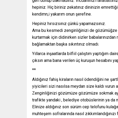
geri dönüp bakmadınız. Vicdanınızı rahatlattınız f
hepiniz. Hiç biriniz zekatınız dininizin emrett
kendimn,i yakarım onun şerefine.
Hepiniz hırsızsınız çünkü yapamazsınız.
Ama bu kesmedi zenginliğinizi de gözümüğze s
kurtarmak için didinirken sizler babalarınızdan 
bağlamaktan başka sıkıntınız olmadı.
Yıllarca inşaatlarda bilfiil çalıştım yaptığım 
çıksın ama bana verilen üç kuruşun hesabını ya
**
Aldığınız fahiş kiraların nasıl ödendiğini ne şar
yiyicileri sizi nasılsa meydan size kaldı vurun a
Zenginliğinizi gözümüze gözümüze sokmak ayrıca
trafikte yandaki , belediye otobüslerinin ya da 
Elinize aldığınız son sürüm cep telofunu kulağı
muhteşem sofralarında nasıl zıkkımlandığınızı 