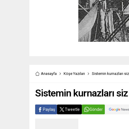
Anasayfa
Köşe Yazıları
Sistemin kurnazları si
Sistemin kurnazları si
Paylaş
Tweetle
Gönder