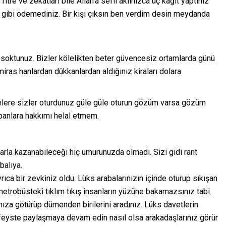
itre ve zekatları bile Allah’a sefil aklınızca üç kağıt yaptınız
iği gibi ödemediniz. Bir kişi çıksın ben verdim desin meydanda
oktunuz. Bizler kölelikten beter güvencesiz ortamlarda günü
miras hanlardan dükkanlardan aldığınız kiraları dolara
dairelere sizler oturdunuz güle güle oturun gözüm varsa gözüm
panlara hakkımı helal etmem.
tlarla kazanabileceği hiç umurunuzda olmadı. Sizi gidi rant
balıya.
 bir zevkiniz oldu. Lüks arabalarınızın içinde oturup sıkışan
metrobüsteki tıklım tıkış insanların yüzüne bakamazsınız tabi.
nıza götürüp dümenden birilerini aradınız. Lüks davetlerin
feyste paylaşmaya devam edin nasıl olsa arakadaşlarınız görür