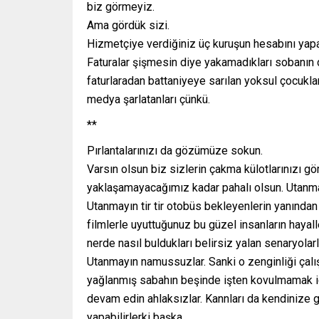
biz görmeyiz.
Ama gördük sizi.
Hizmetçiye verdiğiniz üç kuruşun hesabını yapa
Faturalar şişmesin diye yakamadıkları sobanı
faturlaradan battaniyeye sarılan yoksul çocukla
medya şarlatanları çünkü.
**
Pırlantalarınızı da gözümüze sokun.
Varsın olsun biz sizlerin çakma külotlarınızı gö
yaklaşamayacağımız kadar pahalı olsun. Utanma
Utanmayın tir tir otobüs bekleyenlerin yanından 
filmlerle uyuttuğunuz bu güzel insanların hayal
nerde nasıl buldukları belirsiz yalan senaryola
Utanmayın namussuzlar. Sanki o zenginliği çalış
yağlanmış sabahın beşinde işten kovulmamak i
devam edin ahlaksızlar. Kannları da kendinize 
yapabilirlerki başka.