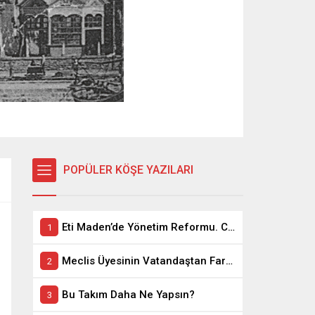
POPÜLER KÖŞE YAZILARI
Eti Maden’de Yönetim Reformu. CEO Modeli’nde Kadro / Taşeron İşçilik Ayrımı Kalkıyor
Meclis Üyesinin Vatandaştan Farkı Ne ?
Bu Takım Daha Ne Yapsın?