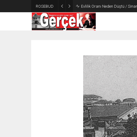
ROSEBUD
Evlilik Oranı Neden Düştü / Sin