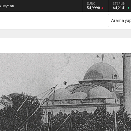
GRAM ALTIN
DOLAR
EURO
STERLİN
an Beyhan
6.505,41
47,7014
54,9990
64,2141