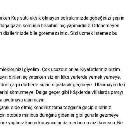
rken Kuş sütü eksik olmayan sofralarınızda göbeğinizi şişirin
n doğalgazın kömürün hesabını hiç yapmadınız. Ödenemeyen
rı dizilerinizde bile göremezsiniz . Sizi üzmek istemez bu
mleklerinizi giyelim . Çok ucuzdur onlar. Kıyafetleriniz bizim
yın birileri aç yatarken siz en lüks yerlerde yemek yemeye.
dört çarpı dörtlerle suları sıçratarak geçmeye . Utanmayın dizi
lerini sömürmeye. Dalga geçer gibi köşklerde villalarda parayı
rla uyutmaya utanmayın.
arak elde etmiş kendiniz torna tezgaına geçip elleriniz
çin otobüs minibüs durağına gidenler gibi gururla gezmeye
göre yaptınız kanun koruyucular da mecburen sizi korusun .Ne