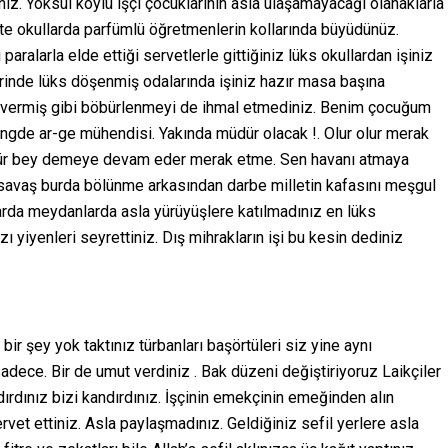
dınız. Yoksul köylü işçi çocuklarının asla ulaşamayacağı olanaklarla
te okullarda parfümlü öğretmenlerin kollarında büyüdünüz.
paralarla elde ettiği servetlerle gittiğiniz lüks okullardan işiniz
rinde lüks döşenmiş odalarında işiniz hazır masa başına
ına vermiş gibi böbürlenmeyi de ihmal etmediniz. Benim çocuğum
gde ar-ge mühendisi. Yakında müdür olacak !. Olur olur merak
müdür bey demeye devam eder merak etme. Sen havanı atmaya
 savaş burda bölünme arkasından darbe milletin kafasını meşgul
larda meydanlarda asla yürüyüşlere katılmadınız en lüks
 yiyenleri seyrettiniz. Dış mihrakların işi bu kesin dediniz
r şey yok taktınız türbanları başörtüleri siz yine aynı
sadece. Bir de umut verdiniz . Bak düzeni değiştiriyoruz Laikçiler
ndırdınız bizi kandırdınız. İşçinin emekçinin emeğinden alın
rvet ettiniz. Asla paylaşmadınız. Geldiğiniz sefil yerlere asla