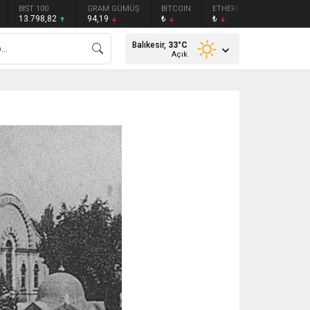
BIST 100
GRAM GÜMÜŞ
BITCOIN
ETHEREUM
TETHER
13.798,82
94,19
₺
₺
₺
Balıkesir,
33
°C
Açık