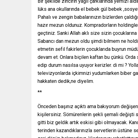
Bir şekilde zincirin yağlı çarklarında yernizi al
lüks ana okullarında el bebek gül bebek ,sosye
Pahalı ve zengin babalarınızın bizlerden çaldığı 
hazır mezun oldunuz. Kompradorların holdingle
geçtiniz. Sanki Allah aklı size sizin çocuklar
Sabancı dan mezun oldu şimdi bilmem ne holdin
etmetin sefil fakirlerin çocuklarıda buyrun 
devam et. Onlara biçilen kaftan bu çünkü. Orda
edip durum nasılsa uyuyor kerizler. di mi ? Yol
televizyonlarda içkimnizi yudumlarken biber gazı
hakkaten dedik,ne diyelim.
**
Önceden başınız açıktı ama bakıyorum değişen bi
kişilersiniz. Sömürenlerin şekli şemali değişti 
gitti biz geldik artık eskisi gibi olmayacak. Ka
terinden kazandıklarınızla servetlerin üstüne se