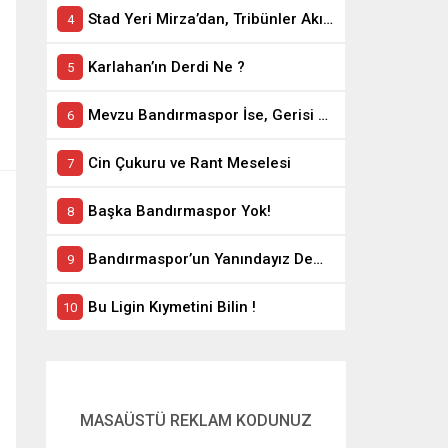
Stad Yeri Mirza’dan, Tribünler Akın’dan: Geriye Bakanlık Kaldı.
Karlahan’ın Derdi Ne ?
Mevzu Bandırmaspor İse, Gerisi Teferruattır
Cin Çukuru ve Rant Meselesi
Başka Bandırmaspor Yok!
Bandırmaspor’un Yanındayız Demekle Olmuyor!
Bu Ligin Kıymetini Bilin !
MASAÜSTÜ REKLAM KODUNUZ