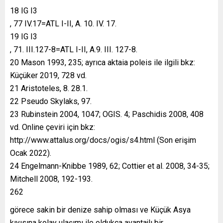
18 IG I3
, 77 IV.17=ATL I-II, A. 10. IV. 17.
19 IG I3
, 71. III.127-8=ATL I-II, A.9. III. 127-8.
20 Mason 1993, 235; ayrıca aktaia poleis ile ilgili bkz:
Küçüker 2019, 728 vd.
21 Aristoteles, 8. 28.1.
22 Pseudo Skylaks, 97.
23 Rubinstein 2004, 1047; OGIS. 4; Paschidis 2008, 408
vd. Online çeviri için bkz:
http://www.attalus.org/docs/ogis/s4.html (Son erişim
Ocak 2022).
24 Engelmann-Knibbe 1989, 62; Cottier et al. 2008, 34-35;
Mitchell 2008, 192-193.
262
görece sakin bir denize sahip olması ve Küçük Asya
kıyısına kolay ulaşımı ile oldukça avantajlı bir