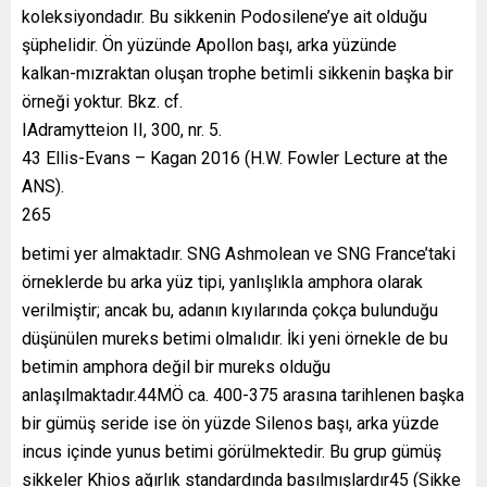
koleksiyondadır. Bu sikkenin Podosilene’ye ait olduğu
şüphelidir. Ön yüzünde Apollon başı, arka yüzünde
kalkan-mızraktan oluşan trophe betimli sikkenin başka bir
örneği yoktur. Bkz. cf.
IAdramytteion II, 300, nr. 5.
43 Ellis-Evans – Kagan 2016 (H.W. Fowler Lecture at the
ANS).
265
betimi yer almaktadır. SNG Ashmolean ve SNG France’taki
örneklerde bu arka yüz tipi, yanlışlıkla amphora olarak
verilmiştir; ancak bu, adanın kıyılarında çokça bulunduğu
düşünülen mureks betimi olmalıdır. İki yeni örnekle de bu
betimin amphora değil bir mureks olduğu
anlaşılmaktadır.44MÖ ca. 400-375 arasına tarihlenen başka
bir gümüş seride ise ön yüzde Silenos başı, arka yüzde
incus içinde yunus betimi görülmektedir. Bu grup gümüş
sikkeler Khios ağırlık standardında basılmışlardır45 (Sikke