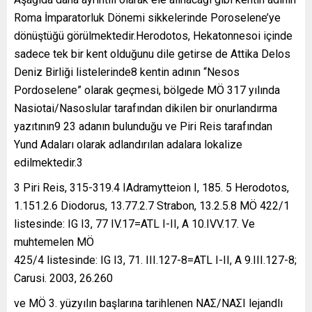
Roma İmparatorluk Dönemi sikkelerinde Poroselene’ye
dönüştüğü görülmektedir.Herodotos, Hekatonnesoi içinde
sadece tek bir kent olduğunu dile getirse de Attika Delos
Deniz Birliği listelerinde8 kentin adının “Nesos
Pordoselene” olarak geçmesi, bölgede MÖ 317 yılında
Nasiotai/Nasoslular tarafından dikilen bir onurlandırma
yazıtının9 23 adanın bulunduğu ve Piri Reis tarafından
Yund Adaları olarak adlandırılan adalara lokalize
edilmektedir.3
3 Piri Reis, 315-319.4 IAdramytteion I, 185. 5 Herodotos,
1.151.2.6 Diodorus, 13.77.2.7 Strabon, 13.2.5.8 MÖ 422/1
listesinde: IG I3, 77 IV.17=ATL I-II, A 10.IVV.17. Ve
muhtemelen MÖ
425/4 listesinde: IG I3, 71. III.127-8=ATL I-II, A 9.III.127-8;
Carusi. 2003, 26.260
ve MÖ 3. yüzyılın başlarına tarihlenen NAΣ/NAΣI lejandlı