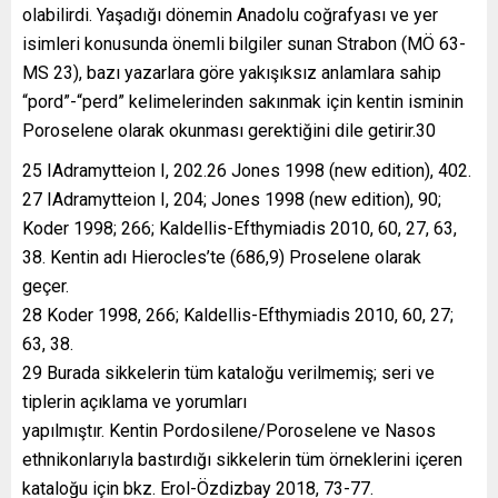
olabilirdi. Yaşadığı dönemin Anadolu coğrafyası ve yer
isimleri konusunda önemli bilgiler sunan Strabon (MÖ 63-
MS 23), bazı yazarlara göre yakışıksız anlamlara sahip
“pord”-“perd” kelimelerinden sakınmak için kentin isminin
Poroselene olarak okunması gerektiğini dile getirir.30
25 IAdramytteion I, 202.26 Jones 1998 (new edition), 402.
27 IAdramytteion I, 204; Jones 1998 (new edition), 90;
Koder 1998; 266; Kaldellis-Efthymiadis 2010, 60, 27, 63,
38. Kentin adı Hierocles’te (686,9) Proselene olarak
geçer.
28 Koder 1998, 266; Kaldellis-Efthymiadis 2010, 60, 27;
63, 38.
29 Burada sikkelerin tüm kataloğu verilmemiş; seri ve
tiplerin açıklama ve yorumları
yapılmıştır. Kentin Pordosilene/Poroselene ve Nasos
ethnikonlarıyla bastırdığı sikkelerin tüm örneklerini içeren
kataloğu için bkz. Erol-Özdizbay 2018, 73-77.