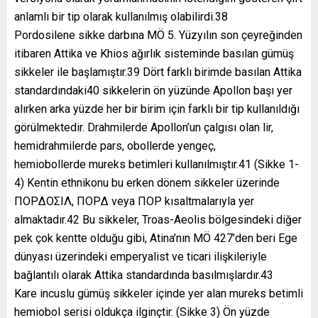
anlamlı bir tip olarak kullanılmış olabilirdi.38
Pordosilene sikke darbına MÖ 5. Yüzyılın son çeyreğinden
itibaren Attika ve Khios ağırlık sisteminde basılan gümüş
sikkeler ile başlamıştır.39 Dört farklı birimde basılan Attika
standardındaki40 sikkelerin ön yüzünde Apollon başı yer
alırken arka yüzde her bir birim için farklı bir tip kullanıldığı
görülmektedir. Drahmilerde Apollon’un çalgısı olan lir,
hemidrahmilerde pars, obollerde yengeç,
hemiobollerde mureks betimleri kullanılmıştır.41 (Sikke 1-
4) Kentin ethnikonu bu erken dönem sikkeler üzerinde
ΠOPΔOΣIΛ, ΠOPΔ veya ΠOP kısaltmalarıyla yer
almaktadır.42 Bu sikkeler, Troas-Aeolis bölgesindeki diğer
pek çok kentte olduğu gibi, Atina’nın MÖ 427’den beri Ege
dünyası üzerindeki emperyalist ve ticari ilişkileriyle
bağlantılı olarak Attika standardında basılmışlardır.43
Kare incuslu gümüş sikkeler içinde yer alan mureks betimli
hemiobol serisi oldukça ilginçtir. (Sikke 3) Ön yüzde