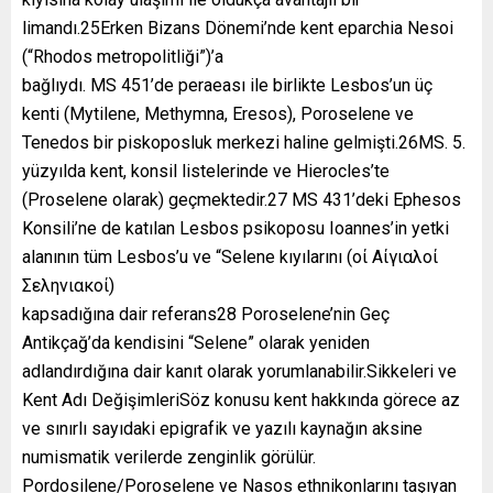
limandı.25Erken Bizans Dönemi’nde kent eparchia Nesoi
(“Rhodos metropolitliği”)’a
bağlıydı. MS 451’de peraeası ile birlikte Lesbos’un üç
kenti (Mytilene, Methymna, Eresos), Poroselene ve
Tenedos bir piskoposluk merkezi haline gelmişti.26MS. 5.
yüzyılda kent, konsil listelerinde ve Hierocles’te
(Proselene olarak) geçmektedir.27 MS 431’deki Ephesos
Konsili’ne de katılan Lesbos psikoposu Ioannes’in yetki
alanının tüm Lesbos’u ve “Selene kıyılarını (οί Αίγιαλοί
Σεληνιακοί)
kapsadığına dair referans28 Poroselene’nin Geç
Antikçağ’da kendisini “Selene” olarak yeniden
adlandırdığına dair kanıt olarak yorumlanabilir.Sikkeleri ve
Kent Adı DeğişimleriSöz konusu kent hakkında görece az
ve sınırlı sayıdaki epigrafik ve yazılı kaynağın aksine
numismatik verilerde zenginlik görülür.
Pordosilene/Poroselene ve Nasos ethnikonlarını taşıyan