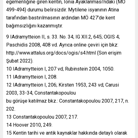
egemenliğine giren kentin, Ionia Ayaklanması’ndaki (MÖ
499-494) durumu belirsizdir. Mytilene isyanının Atina
tarafından bastırılmasının ardından MÖ 427’de kent
bağımsızlığını kazanmıştır.
9 IAdramytteion II, s. 33. No. 34; IG XII.2, 645; OGIS 4;
Paschidis 2008, 408 vd. Ayrıca online çeviri için bkz:
http://www.attalus.org/docs/ogis/s4.html (Son erişim
Şubat 2022).
10 IAdramytteion I, 207 vd; Rubinstein 2004, 1050.
11 IAdramytteion I, 208.
12 IAdramytteion I, 206; Kirsten 1953, 243 vd; Carusi
2003, 33-34; Constantakopoulou
bu görüşe katılmaz bkz.: Constantakopoulou 2007, 217, n.
202.
13 Constantakopoulou 2007, 217.
14 Hoover 2010, 249.
15 Kentin tarihi ve antik kaynaklar hakkında detaylı olarak