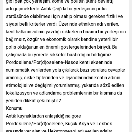
gibi pek çok yerleşim, kome ve polisin (kent-devleti)
adı geçmektedir. Antik Çağ’da bir yerleşimin polis
statüsünde olabilmesi için sahip olması gereken fiziki ve
siyasi belli kriterler vardı. Üzerinde ethnikon adı verilen,
kent halkının adının yazdığı sikkelerin basımı bir yerleşimin
bağımsız, özgür ve ekonomik olarak kendine yeterli bir
polis olduğunun en önemli göstergelerinden biriydi. Bu
çalışmada bu yörede sikkeler bastırdığını bildiğimiz
Pordosilene/Por(d)oselene-Nasos kenti ekseninde
numismatik verilerden yola çıkılarak bazı sorulara cevaplar
aranmış; sikke tiplerinden ve lejandlarından kentin adının
etimolojisi ve değişimi yorumlanmış; yukarıda sözü edilen
lokalizasyon ve adlandırma problemlerinin bir kısmına da
yeniden dikkat çekilmiştir.2
Konumu
Antik kaynaklardan anlaşıldığına göre
Pordosilene/Por(d)oselene, Küçük Asya ve Lesbos
arasında yer alan ve Hekatonnesoi adı verilen adalar