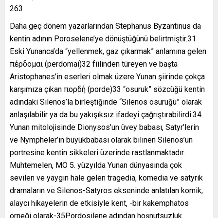
263
Daha geç dönem yazarlarından Stephanus Byzantinus da
kentin adının Poroselene’ye dönüştüğünü belirtmiştir.31
Eski Yunanca’da “yellenmek, gaz çıkarmak” anlamına gelen
πέρδομαι (perdomai)32 fiilinden türeyen ve başta
Aristophanes’in eserleri olmak üzere Yunan şiirinde çokça
karşımıza çıkan πορδή (porde)33 “osuruk” sözcüğü kentin
adındaki Silenos’la birleştiğinde “Silenos osuruğu” olarak
anlaşılabilir ya da bu yakışıksız ifadeyi çağrıştırabilirdi.34
Yunan mitolojisinde Dionysos’un üvey babası, Satyr’lerin
ve Nympheler’in büyükbabası olarak bilinen Silenos’un
portresine kentin sikkeleri üzerinde rastlanmaktadır.
Muhtemelen, MÖ 5. yüzyılda Yunan dünyasında çok
sevilen ve yaygın hale gelen tragedia, komedia ve satyrik
dramaların ve Silenos-Satyros ekseninde anlatılan komik,
alaycı hikayelerin de etkisiyle kent, -bir kakemphatos
örneği olarak-35Pordosilene adından hoşnutsuzluk