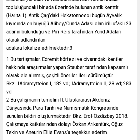
topluluğundaki bir ada üzerinde bulunan antik kenttir
(Harita 1). Antik Çağ’daki Hekatonnesoi bugün Ayvalık
kıyısında en büyüğü Alibey/Cunda Adası olan irili ufaklı 23
adanın bulunduğu ve Piri Reis tarafından Yund Adaları
olarak adlandırılan
adalara lokalize edilmektedir.3
1 Bu tartışmalar, Edremit körfezi ve civarındaki kentler
hakkında araştırmalar yapan Stauber tarafından kapsamlı
olarak ele alınmış, çeşitli öneriler ileri sürülmüştür.
Bkz.: IAdramytteion I, 182 vd.; IAdramytteion II, 28 vd; 283
vd.
2 Bu çalışmanın temelini II. Uluslararası Akdeniz
Dünyasında Para Tarihi ve Numismatik Kongresinde
sunulan bildiri oluşturmaktadır. Bkz. Erol-Özdizbay 2018.
Çalışmaya katkılarından dolayı Özkan Arıkantürk, Oğuz
Tekin ve Aneurin Ellis Evans’a teşekkür ederim.