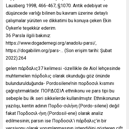
Lausberg 1998, 466-467; §1070. Antik edebiyat ve
düşüncede varlığı bilinen bu kavram üzerine detaylı
çalışmalar yürüten ve dikkatimi bu konuya çeken Ekin
Öyken’e teşekkür ederim.
36 Parsla ilgili bakınız:
https://www.dogadernegi.org/anadolu-parsi/,
https://dogabilim.org/pars-… (Son erişim tarihi: Şubat
2022).264
gelen πάρδαλις37 kelimesi -özellikle de Aiol lehçesinde
muhtemelen πόρδολις olarak okunduğu göz önünde
bulundurulduğunda- Pordosilene’nin πορδοσιλ kısmını
çağrıştırmaktadır. ΠOPΔOΣIΛ ethnikonu ve pars tipi bu
sebeple bu ilk seri sikkelerde kullanılmıştır. Ethnikonunun
yazılışı, kentin adının Πορδο-σιλήνη (Pordo-silene) değil
fakat Πορδοσιλ-ήνη (Pordosil-ene) olarak analiz
edilmesinin; parsın ise Πορδοσιλ’i πάρδαλις’in bir
versiyonu olarak yorumlanmasının istendiğini gösteren çift