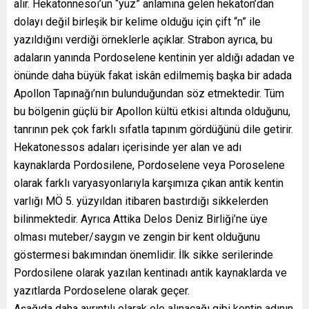
alır. Hekatonnesoi’un “yüz” anlamına gelen hekaton’dan
dolayı değil birleşik bir kelime olduğu için çift “n” ile
yazıldığını verdiği örneklerle açıklar. Strabon ayrıca, bu
adaların yanında Pordoselene kentinin yer aldığı adadan ve
önünde daha büyük fakat iskân edilmemiş başka bir adada
Apollon Tapınağı’nın bulunduğundan söz etmektedir. Tüm
bu bölgenin güçlü bir Apollon kültü etkisi altında olduğunu,
tanrının pek çok farklı sıfatla tapınım gördüğünü dile getirir.
Hekatonessos adaları içerisinde yer alan ve adı
kaynaklarda Pordosilene, Pordoselene veya Poroselene
olarak farklı varyasyonlarıyla karşımıza çıkan antik kentin
varlığı MÖ 5. yüzyıldan itibaren bastırdığı sikkelerden
bilinmektedir. Ayrıca Attika Delos Deniz Birliği’ne üye
olması muteber/saygın ve zengin bir kent olduğunu
göstermesi bakımından önemlidir. İlk sikke serilerinde
Pordosilene olarak yazılan kentinadı antik kaynaklarda ve
yazıtlarda Pordoselene olarak geçer.
Aşağıda daha ayrıntılı olarak ele alınacağı gibi kentin adının