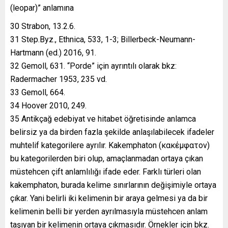
(leopar)” anlamına
30 Strabon, 13.2.6.
31 Step.Byz., Ethnica, 533, 1-3; Billerbeck-Neumann-
Hartmann (ed.) 2016, 91.
32 Gemoll, 631. “Porde” için ayrıntılı olarak bkz:
Radermacher 1953, 235 vd.
33 Gemoll, 664.
34 Hoover 2010, 249.
35 Antikçağ edebiyat ve hitabet öğretisinde anlamca
belirsiz ya da birden fazla şekilde anlaşılabilecek ifadeler
muhtelif kategorilere ayrılır. Kakemphaton (κακέμφατον)
bu kategorilerden biri olup, amaçlanmadan ortaya çıkan
müstehcen çift anlamlılığı ifade eder. Farklı türleri olan
kakemphaton, burada kelime sınırlarının değişimiyle ortaya
çıkar. Yani belirli iki kelimenin bir araya gelmesi ya da bir
kelimenin belli bir yerden ayrılmasıyla müstehcen anlam
taşıyan bir kelimenin ortaya çıkmasıdır. Örnekler için bkz.