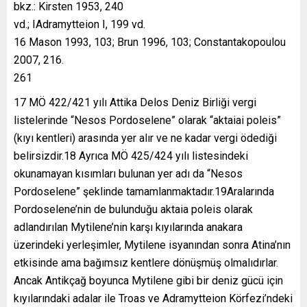
bkz.: Kirsten 1953, 240
vd.; IAdramytteion I, 199 vd.
16 Mason 1993, 103; Brun 1996, 103; Constantakopoulou
2007, 216.
261
17 MÖ 422/421 yılı Attika Delos Deniz Birliği vergi
listelerinde “Nesos Pordoselene” olarak “aktaiai poleis”
(kıyı kentleri) arasında yer alır ve ne kadar vergi ödediği
belirsizdir.18 Ayrıca MÖ 425/424 yılı listesindeki
okunamayan kısımları bulunan yer adı da “Nesos
Pordoselene” şeklinde tamamlanmaktadır.19Aralarında
Pordoselene’nin de bulunduğu aktaia poleis olarak
adlandırılan Mytilene’nin karşı kıyılarında anakara
üzerindeki yerleşimler, Mytilene isyanından sonra Atina’nın
etkisinde ama bağımsız kentlere dönüşmüş olmalıdırlar.
Ancak Antikçağ boyunca Mytilene gibi bir deniz gücü için
kıyılarındaki adalar ile Troas ve Adramytteion Körfezi’ndeki