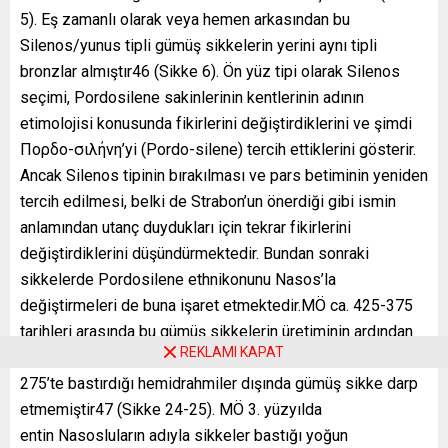
5). Eş zamanlı olarak veya hemen arkasından bu
Silenos/yunus tipli gümüş sikkelerin yerini aynı tipli
bronzlar almıştır46 (Sikke 6). Ön yüz tipi olarak Silenos
seçimi, Pordosilene sakinlerinin kentlerinin adının
etimolojisi konusunda fikirlerini değiştirdiklerini ve şimdi
Πορδο-σιλήνη’yi (Pordo-silene) tercih ettiklerini gösterir.
Ancak Silenos tipinin bırakılması ve pars betiminin yeniden
tercih edilmesi, belki de Strabon’un önerdiği gibi ismin
anlamından utanç duydukları için tekrar fikirlerini
değiştirdiklerini düşündürmektedir. Bundan sonraki
sikkelerde Pordosilene ethnikonunu Nasos’la
değiştirmeleri de buna işaret etmektedir.MÖ ca. 425-375
tarihleri arasında bu gümüş sikkelerin üretiminin ardından
REKLAMI KAPAT
kent, Nasos adıyla Pers ağırlık standardında MÖ 300-
275’te bastırdığı hemidrahmiler dışında gümüş sikke darp
etmemiştir47 (Sikke 24-25). MÖ 3. yüzyılda
entin Nasosluların adıyla sikkeler bastığı yoğun