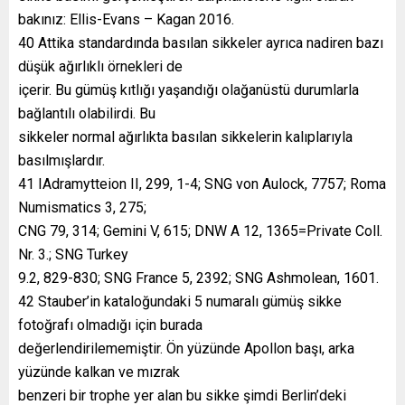
bakınız: Ellis-Evans – Kagan 2016.
40 Attika standardında basılan sikkeler ayrıca nadiren bazı
düşük ağırlıklı örnekleri de
içerir. Bu gümüş kıtlığı yaşandığı olağanüstü durumlarla
bağlantılı olabilirdi. Bu
sikkeler normal ağırlıkta basılan sikkelerin kalıplarıyla
basılmışlardır.
41 IAdramytteion II, 299, 1-4; SNG von Aulock, 7757; Roma
Numismatics 3, 275;
CNG 79, 314; Gemini V, 615; DNW A 12, 1365=Private Coll.
Nr. 3.; SNG Turkey
9.2, 829-830; SNG France 5, 2392; SNG Ashmolean, 1601.
42 Stauber’in kataloğundaki 5 numaralı gümüş sikke
fotoğrafı olmadığı için burada
değerlendirilememiştir. Ön yüzünde Apollon başı, arka
yüzünde kalkan ve mızrak
benzeri bir trophe yer alan bu sikke şimdi Berlin’deki