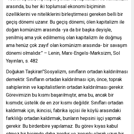
arasında, bu her iki toplumsal ekonomi biçiminin
özelliklerini ve niteliklerini birleştirmesi gereken belli bir
geçiş dönemi uzanır. Bu geçiş dönemi, ölen kapitalizm ile
doğan komünizm arasında -ya da bir başka deyişle,
yenilmiş ama yok edilmemiş olan kapitalizm ile doğmuş
ama henüz çok zayıf olan komünizm arasında- bir savaşım
dönemi olmalıdır.” – Lenin, Marx-Engels-Marksizm, Sol
Yayınları, s. 482
Doğukan Taşkiran”Sosyalizm, sınıfların ortadan kaldırılması
demektir. Sınıfların ortadan kaldırılması için, önce, toprak
sahiplerinin ve kapitalistlerin ortadan kaldırılması gerekir.
Görevimizin bu kısmı başarılmıştır, ama bu, ancak bir
kısmıdır, üstelik de en zor kısmı değildir. Sınıfları ortadan
kaldırmak için, ikincisi, fabrika işçisi ile köylü arasındaki
farklılığı ortadan kaldırmak, bunların hepsini işçi yapmak
gerekir. Bu birdenbire yapılamaz. Bu görev kıyas kabul
etmez bir biçimde daha zordur ve zorunlu olarak uzun bir