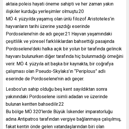
aktaia poleis hayati öneme sahipti ve her zaman yakın
ilişkiler kurduğu yerleşimler olmuştu.20
MÖ 4. yüzyılda yaşamış olan ünlü filozof Aristoteles’in
hayvanların tarihi üzerine yazdığı eserinde
Pordoselene’nin de adı geçer.21 Hayvan yaşamındaki
çeşitlilik ve yöresel farklılıklardan bahsettiği pasajında
Pordoselene’deki halka açık bir yolun bir tarafında gelincik
hayvanı bulunurken diğer tarafında hiç bulunmadığı örneğini
verir. MÖ 4. yüzyıla ait başka bir kaynakta, bir coğrafya
çalışması olan Pseudo-Skylaks’ın “Periplous” adlı
eserinde de Pordoselene’nin adı geçer.
Lesbos’un sahip olduğu beş kent sayıldıktan sonra
yakınındaki Pordoselene isimli adadan ve üzerinde
bulunan kentten bahsedilir.22
Bu bölge MÖ 320’lerde Büyük İskender imparatorluğu
adına Antipatros tarafından vergiye bağlanmaya çalışılmış,
fakat kentin önde gelen vatandaşlarından biri olan