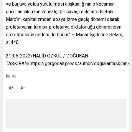
ve burjuva yolda yürütülmesi alışkanlığının o kocaman
gücü, ancak uzun ve inatçı bir savaşım ile altedilebilir.
Marx’ın, kapitalizmden sosyalizme geçiş dönemi olarak
proletaryanın tüm bir proletarya diktatörlüğü döneminden
sözetmesinin nedeni de budur.” – Macar İşçilerine Selam,
s. 440
21-05-2022/HALİD ÖZKUL / DOĞUKAN
TAŞKIRAN/https://gergedan.press/author/dogukantaskiran/
95
A
A
+
-