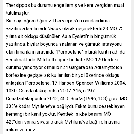
Thersippos bu durumu engellemiş ve kent vergiden muaf
tutulmuştur.
Bu olayı öğrendiğimiz Thersippos’un onurlandırma
yazıtında kentin adı Nasos olarak geçmektedir.23 MÖ 75
yılına ait olduğu düşünülen Asia Eyaleti’nin bir gümrük
yazıtında, kıyılar boyunca sıralanan ve gümrük istasyonu
olan limanların arasında “Poroselene” olarak kentin adı da
yer almaktadır. Mitchell’e göre bu liste MÖ 120’lerdeki
durumu yansıtıyor olmalıdır.24 Gargara’dan Adramytteion
körfezine geçişte sık kullanılan bir yol üzerinde olduğu
anlaşılan Poroselene, 17 Hansen-Spencer-Williams 2004,
1030; Constantakopoulou 2007, 216, n.197;
Constantakopoulou 2013, 460. Brun’a (1996, 103) göre MÖ
333’e kadar Mytilene’ye bağlıydı. Fakat bunu destekleyen
herhangi bir kanıt yoktur. Kentteki sikke basımı MÖ
427’den sonra siyasi olarak Mytilene’ye bağlı olmasına
imkân vermez.