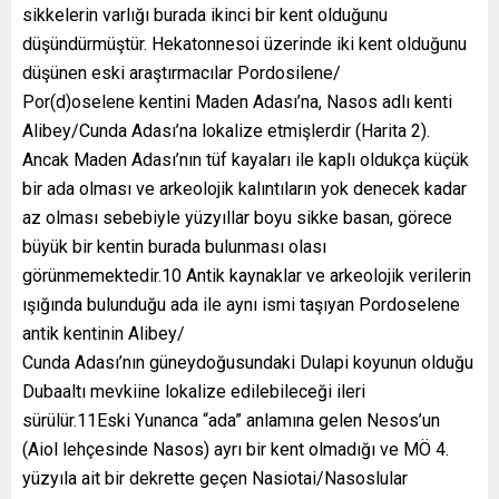
sikkelerin varlığı burada ikinci bir kent olduğunu
düşündürmüştür. Hekatonnesoi üzerinde iki kent olduğunu
düşünen eski araştırmacılar Pordosilene/
Por(d)oselene kentini Maden Adası’na, Nasos adlı kenti
Alibey/Cunda Adası’na lokalize etmişlerdir (Harita 2).
Ancak Maden Adası’nın tüf kayaları ile kaplı oldukça küçük
bir ada olması ve arkeolojik kalıntıların yok denecek kadar
az olması sebebiyle yüzyıllar boyu sikke basan, görece
büyük bir kentin burada bulunması olası
görünmemektedir.10 Antik kaynaklar ve arkeolojik verilerin
ışığında bulunduğu ada ile aynı ismi taşıyan Pordoselene
antik kentinin Alibey/
Cunda Adası’nın güneydoğusundaki Dulapi koyunun olduğu
Dubaaltı mevkiine lokalize edilebileceği ileri
sürülür.11Eski Yunanca “ada” anlamına gelen Nesos’un
(Aiol lehçesinde Nasos) ayrı bir kent olmadığı ve MÖ 4.
yüzyıla ait bir dekrette geçen Nasiotai/Nasoslular