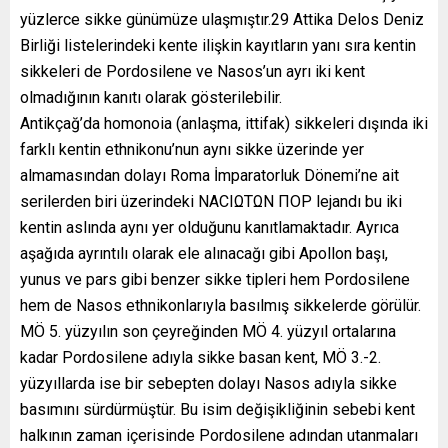
yüzlerce sikke günümüze ulaşmıştır.29 Attika Delos Deniz
Birliği listelerindeki kente ilişkin kayıtların yanı sıra kentin
sikkeleri de Pordosilene ve Nasos’un ayrı iki kent
olmadığının kanıtı olarak gösterilebilir.
Antikçağ’da homonoia (anlaşma, ittifak) sikkeleri dışında iki
farklı kentin ethnikonu’nun aynı sikke üzerinde yer
almamasından dolayı Roma İmparatorluk Dönemi’ne ait
serilerden biri üzerindeki NACIΩTΩN ΠOP lejandı bu iki
kentin aslında aynı yer olduğunu kanıtlamaktadır. Ayrıca
aşağıda ayrıntılı olarak ele alınacağı gibi Apollon başı,
yunus ve pars gibi benzer sikke tipleri hem Pordosilene
hem de Nasos ethnikonlarıyla basılmış sikkelerde görülür.
MÖ 5. yüzyılın son çeyreğinden MÖ 4. yüzyıl ortalarına
kadar Pordosilene adıyla sikke basan kent, MÖ 3.-2.
yüzyıllarda ise bir sebepten dolayı Nasos adıyla sikke
basımını sürdürmüştür. Bu isim değişikliğinin sebebi kent
halkının zaman içerisinde Pordosilene adından utanmaları