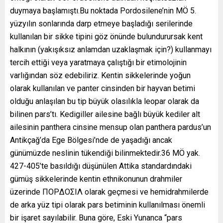
duymaya başlamıştı.Bu noktada Pordosilene’nin MÖ 5.
yüzyılın sonlarında darp etmeye başladığı serilerinde
kullanılan bir sikke tipini göz önünde bulundurursak kent
halkının (yakışıksız anlamdan uzaklaşmak için?) kullanmayı
tercih ettiği veya yaratmaya çalıştığı bir etimolojinin
varlığından söz edebiliriz. Kentin sikkelerinde yoğun
olarak kullanılan ve panter cinsinden bir hayvan betimi
olduğu anlaşılan bu tip büyük olasılıkla leopar olarak da
bilinen pars’tı. Kedigiller ailesine bağlı büyük kediler alt
ailesinin panthera cinsine mensup olan panthera pardus’un
Antikçağ’da Ege Bölgesi’nde de yaşadığı ancak
günümüzde neslinin tükendiği bilinmektedir.36 MÖ yak.
427-405’te basıldığı düşünülen Attika standardındaki
gümüş sikkelerinde kentin ethnikonunun drahmiler
üzerinde ΠOPΔOΣIΛ olarak geçmesi ve hemidrahmilerde
de arka yüz tipi olarak pars betiminin kullanılması önemli
bir işaret sayılabilir. Buna göre, Eski Yunanca “pars