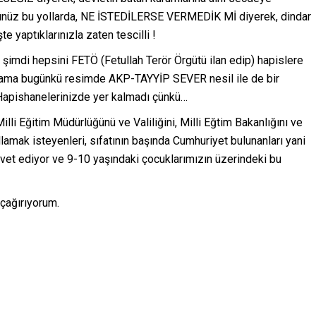
üğünüz bu yollarda, NE İSTEDİLERSE VERMEDİK Mİ diyerek, dindar
e yaptıklarınızla zaten tescilli !
e, şimdi hepsini FETÖ (Fetullah Terör Örgütü ilan edip) hapislere
 ama bugünkü resimde AKP-TAYYİP SEVER nesil ile de bir
 Hapishanelerinizde yer kalmadı çünkü…
illi Eğitim Müdürlüğünü ve Valiliğini, Milli Eğtim Bakanlığını ve
amak isteyenleri, sıfatının başında Cumhuriyet bulunanları yani
avet ediyor ve 9-10 yaşındaki çocuklarımızın üzerindeki bu
 çağırıyorum.