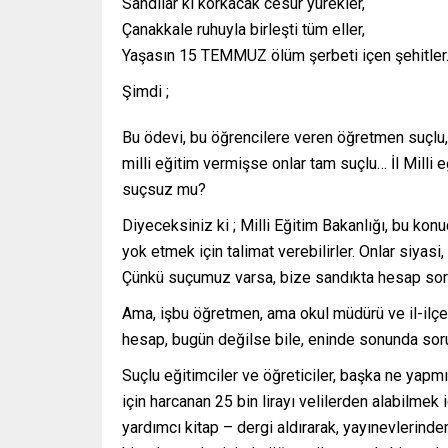
Sandılar ki korkacak cesur yürekler,
Çanakkale ruhuyla birleşti tüm eller,
Yaşasın 15 TEMMUZ ölüm şerbeti içen şehitle
Şimdi ;
Bu ödevi, bu öğrencilere veren öğretmen suçlu
milli eğitim vermişse onlar tam suçlu… İl Mil
suçsuz mu?
Diyeceksiniz ki ; Milli Eğitim Bakanlığı, bu konu
yok etmek için talimat verebilirler. Onlar siyasi
Çünkü suçumuz varsa, bize sandıkta hesap 
Ama, işbu öğretmen, ama okul müdürü ve il-ilç
hesap, bugün değilse bile, eninde sonunda sor
Suçlu eğitimciler ve öğreticiler, başka ne yapm
için harcanan 25 bin lirayı velilerden alabilmek 
yardımcı kitap – dergi aldırarak, yayınevlerinden