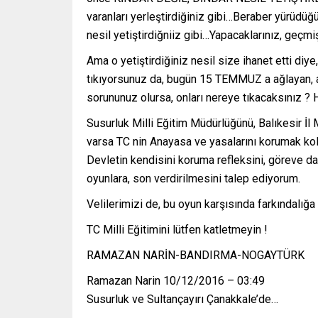
varanları yerleştirdiğiniz gibi…Beraber yürüd
nesil yetiştirdiğniiz gibi…Yapacaklarınız, geçmişt
Ama o yetiştirdiğiniz nesil size ihanet etti diy
tıkıyorsunuz da, bugün 15 TEMMUZ a ağlayan,
sorununuz olursa, onları nereye tıkacaksınız ?
Susurluk Milli Eğitim Müdürlüğünü, Balıkesir İl M
varsa TC nin Anayasa ve yasalarını korumak koll
Devletin kendisini koruma refleksini, göreve d
oyunlara, son verdirilmesini talep ediyorum.
Velilerimizi de, bu oyun karşısında farkındalığa
TC Milli Eğitimini lütfen katletmeyin !
RAMAZAN NARİN-BANDIRMA-NOGAYTÜRK
Ramazan Narin 10/12/2016 – 03:49
Susurluk ve Sultançayırı Çanakkale’de…