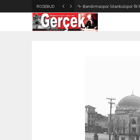
ROSEBUD
Bandırmaspor İstanbulspor İlk 