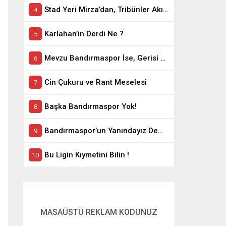
Stad Yeri Mirza’dan, Tribünler Akın’dan: Geriye Bakanlık Kaldı.
Karlahan’ın Derdi Ne ?
Mevzu Bandırmaspor İse, Gerisi Teferruattır
Cin Çukuru ve Rant Meselesi
Başka Bandırmaspor Yok!
Bandırmaspor’un Yanındayız Demekle Olmuyor!
Bu Ligin Kıymetini Bilin !
MASAÜSTÜ REKLAM KODUNUZ