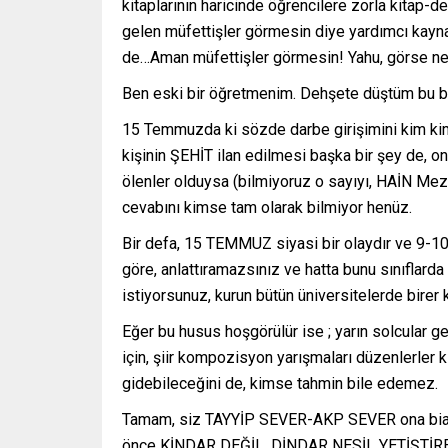
kitaplarının haricinde öğrencilere zorla kitap-d
gelen müfettişler görmesin diye yardımcı kaynak
de…Aman müfettişler görmesin! Yahu, görse ne
Ben eski bir öğretmenim. Dehşete düştüm bu bi
15 Temmuzda ki sözde darbe girişimini kim ki
kişinin ŞEHİT ilan edilmesi başka bir şey de, o
ölenler olduysa (bilmiyoruz o sayıyı, HAİN Meza
cevabını kimse tam olarak bilmiyor henüz.
Bir defa, 15 TEMMUZ siyasi bir olaydır ve 9-
göre, anlattıramazsınız ve hatta bunu sınıflar
istiyorsunuz, kurun bütün üniversitelerde birer k
Eğer bu husus hoşgörülür ise ; yarın solcular
için, şiir kompozisyon yarışmaları düzenlerler 
gidebileceğini de, kimse tahmin bile edemez.
Tamam, siz TAYYİP SEVER-AKP SEVER ona biatçı 
önce KİNDAR DEĞİL, DİNDAR NESİL YETİŞTİRECE