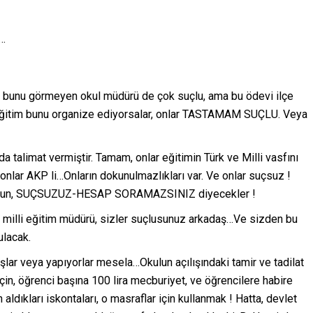
r…
, bunu görmeyen okul müdürü de çok suçlu, ama bu ödevi ilçe
li eğitim bunu organize ediyorsalar, onlar TASTAMAM SUÇLU. Veya
da talimat vermiştir. Tamam, onlar eğitimin Türk ve Milli vasfını
, onlar AKP li…Onların dokunulmazlıkları var. Ve onlar suçsuz !
sorun, SUÇSUZUZ-HESAP SORAMAZSINIZ diyecekler !
e milli eğitim müdürü, sizler suçlusunuz arkadaş…Ve sizden bu
ulacak.
ışlar veya yapıyorlar mesela…Okulun açılışındaki tamir ve tadilat
için, öğrenci başına 100 lira mecburiyet, ve öğrencilere habire
 aldıkları iskontaları, o masraflar için kullanmak ! Hatta, devlet