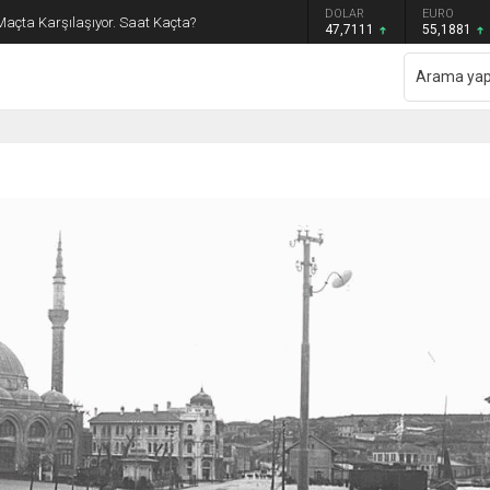
GRAM ALTIN
DOLAR
EURO
Maçta Karşılaşıyor. Saat Kaçta?
6.660,55
47,7111
55,1881