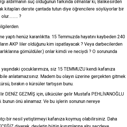
ergi aldırmanın suç olduğunun farkında olmalılar ki, Balıkesirden
 kitapları derste çantada tutun diye öğrencilere söylüyorlar bir
 olur………. ?
lgilerden.
me yaptı henüz karanlıktta. 15 Temmuzda hayatını kaybeden 240
nların AKP liler oldüğunu kim ispatlayacak ? Veya darbecilerden
rlıklarına gömüldüler.) onlar kimdi ve neciydi ? O sorununda
10 yaşındaki çocuklarımıza, siz 15 TEMMUZU kendi kafanıza
da bile anlatamazsınız. Madem bu olayın üzerine gerçekten gitmek
ürsü, bırakın o kürsüler tartışsın bunu.
 gelir DENİZ GEZMİŞ için, ülkücüler gelir Mustafa PEHLİVANOĞLU
ki. bunun önü alınamaz. Ve bu işlerin sonunun nereye
bir nesil yetiştirmeyi kafanıza koymuş olabilirsiniz. Daha
ĞİZ diyerek, devletin bütün kurumlarına alnı secdeye