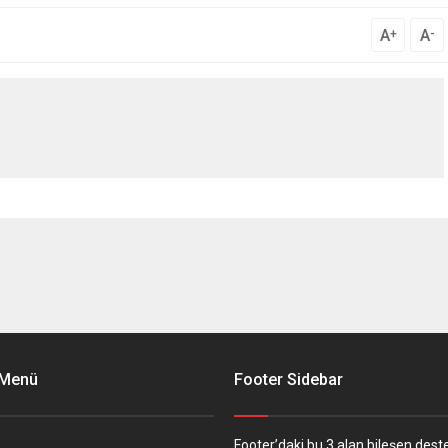
A
A
+
-
 Menü
Footer Sidebar
Footer’daki bu 3 alan bileşen deste