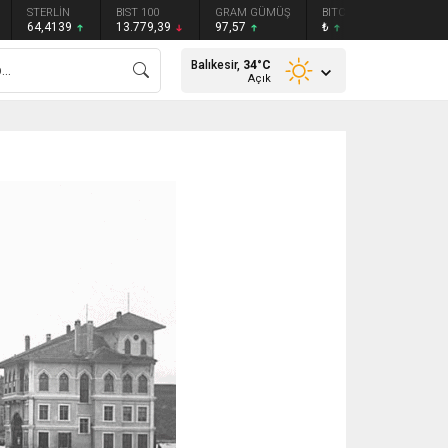
STERLİN
BIST 100
GRAM GÜMÜŞ
BITCOIN
ETHEREU
64,4139
13.779,39
97,57
₺
₺
Balıkesir,
34
°C
Açık