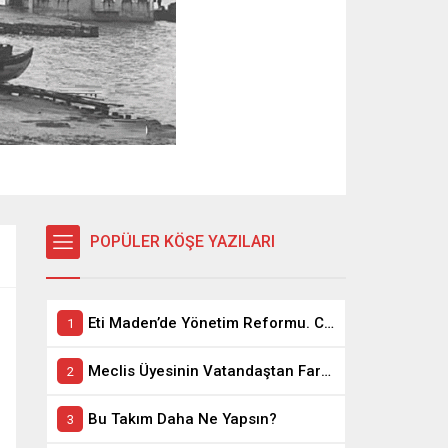
POPÜLER KÖŞE YAZILARI
Eti Maden’de Yönetim Reformu. CEO Modeli’nde Kadro / Taşeron İşçilik Ayrımı Kalkıyor
Meclis Üyesinin Vatandaştan Farkı Ne ?
Bu Takım Daha Ne Yapsın?