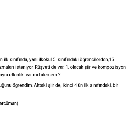
 ilk sınıfında, yani ilkokul 5. sınıfındaki öğrencilerden,15
maları isteniyor. Rüşveti de var. 1. olacak şiir ve kompozisyon
ynı etkinlik, var mı bilemem ?
u öğrendim. Alttaki şiir de, ikinci 4 ün ilk sınıfındaki, bir
 tercüman)