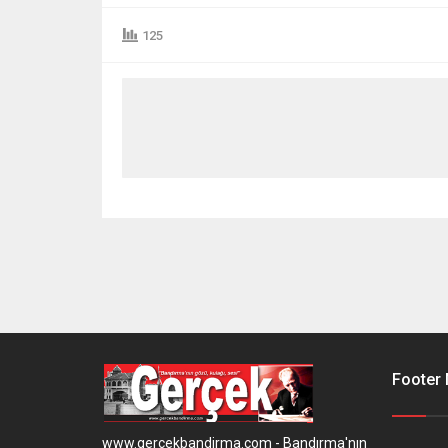
125
Footer
www.gercekbandirma.com - Bandırma'nın