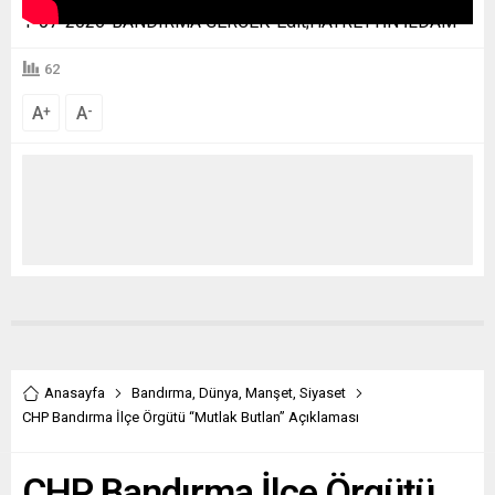
1-07-2026-BANDIRMA GERCEK-Edit;HAYRETTİN İLDAM
62
A
A
+
-
Anasayfa
Bandırma
,
Dünya
,
Manşet
,
Siyaset
CHP Bandırma İlçe Örgütü “Mutlak Butlan” Açıklaması
CHP Bandırma İlçe Örgütü