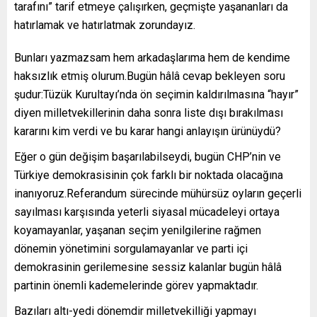
tarafını” tarif etmeye çalışırken, geçmişte yaşananları da
hatırlamak ve hatırlatmak zorundayız.
Bunları yazmazsam hem arkadaşlarıma hem de kendime
haksızlık etmiş olurum.Bugün hâlâ cevap bekleyen soru
şudur:Tüzük Kurultayı’nda ön seçimin kaldırılmasına “hayır”
diyen milletvekillerinin daha sonra liste dışı bırakılması
kararını kim verdi ve bu karar hangi anlayışın ürünüydü?
Eğer o gün değişim başarılabilseydi, bugün CHP’nin ve
Türkiye demokrasisinin çok farklı bir noktada olacağına
inanıyoruz.Referandum sürecinde mühürsüz oyların geçerli
sayılması karşısında yeterli siyasal mücadeleyi ortaya
koyamayanlar, yaşanan seçim yenilgilerine rağmen
dönemin yönetimini sorgulamayanlar ve parti içi
demokrasinin gerilemesine sessiz kalanlar bugün hâlâ
partinin önemli kademelerinde görev yapmaktadır.
Bazıları altı-yedi dönemdir milletvekilliği yapmayı