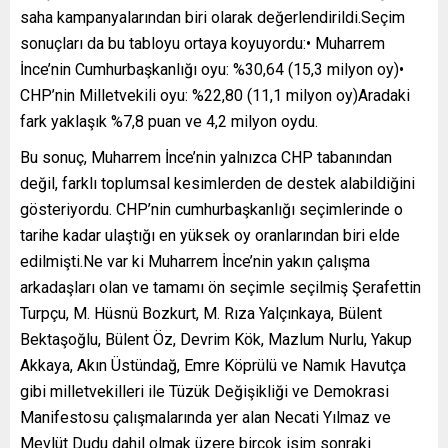
saha kampanyalarından biri olarak değerlendirildi.Seçim
sonuçları da bu tabloyu ortaya koyuyordu:• Muharrem
İnce’nin Cumhurbaşkanlığı oyu: %30,64 (15,3 milyon oy)•
CHP’nin Milletvekili oyu: %22,80 (11,1 milyon oy)Aradaki
fark yaklaşık %7,8 puan ve 4,2 milyon oydu.
Bu sonuç, Muharrem İnce’nin yalnızca CHP tabanından
değil, farklı toplumsal kesimlerden de destek alabildiğini
gösteriyordu. CHP’nin cumhurbaşkanlığı seçimlerinde o
tarihe kadar ulaştığı en yüksek oy oranlarından biri elde
edilmişti.Ne var ki Muharrem İnce’nin yakın çalışma
arkadaşları olan ve tamamı ön seçimle seçilmiş Şerafettin
Turpçu, M. Hüsnü Bozkurt, M. Rıza Yalçınkaya, Bülent
Bektaşoğlu, Bülent Öz, Devrim Kök, Mazlum Nurlu, Yakup
Akkaya, Akın Üstündağ, Emre Köprülü ve Namık Havutça
gibi milletvekilleri ile Tüzük Değişikliği ve Demokrasi
Manifestosu çalışmalarında yer alan Necati Yılmaz ve
Mevlüt Dudu dahil olmak üzere birçok isim sonraki