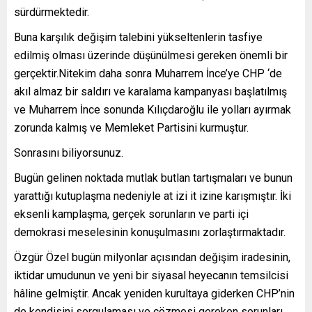
sürdürmektedir.
Buna karşılık değişim talebini yükseltenlerin tasfiye
edilmiş olması üzerinde düşünülmesi gereken önemli bir
gerçektir.Nitekim daha sonra Muharrem İnce’ye CHP ‘de
akıl almaz bir saldırı ve karalama kampanyası başlatılmış
ve Muharrem İnce sonunda Kılıçdaroğlu ile yolları ayırmak
zorunda kalmış ve Memleket Partisini kurmuştur.
Sonrasını biliyorsunuz.
Bugün gelinen noktada mutlak butlan tartışmaları ve bunun
yarattığı kutuplaşma nedeniyle at izi it izine karışmıştır. İki
eksenli kamplaşma, gerçek sorunların ve parti içi
demokrasi meselesinin konuşulmasını zorlaştırmaktadır.
Özgür Özel bugün milyonlar açısından değişim iradesinin,
iktidar umudunun ve yeni bir siyasal heyecanın temsilcisi
hâline gelmiştir. Ancak yeniden kurultaya giderken CHP’nin
de kendisini sorgulaması ve çözmesi gereken sorunları