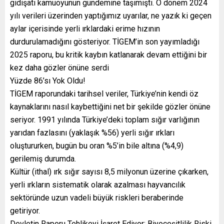
gidişatı kamuoyunun gündemine taşımıştı. O dönem 2024
yılı verileri üzerinden yaptığımız uyarılar, ne yazık ki geçen
aylar içerisinde yerli ırklardaki erime hızının
durdurulamadığını gösteriyor. TİGEM’in son yayımladığı
2025 raporu, bu kritik kaybın katlanarak devam ettiğini bir
kez daha gözler önüne serdi
Yüzde 86’sı Yok Oldu!
TİGEM raporundaki tarihsel veriler, Türkiye’nin kendi öz
kaynaklarını nasıl kaybettiğini net bir şekilde gözler önüne
seriyor. 1991 yılında Türkiye’deki toplam sığır varlığının
yarıdan fazlasını (yaklaşık %56) yerli sığır ırkları
oluştururken, bugün bu oran %5’in bile altına (%4,9)
gerilemiş durumda.
Kültür (ithal) ırk sığır sayısı 8,5 milyonun üzerine çıkarken,
yerli ırkların sistematik olarak azalması hayvancılık
sektöründe uzun vadeli büyük riskleri beraberinde
getiriyor.
Devletin Raporu Tehlikeyi İşaret Ediyor: Biyoçeşitlilik Riski