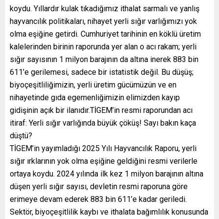
koydu. Yıllardır kulak tıkadığımız ithalat sarmalı ve yanlış
hayvancılık politikaları, nihayet yerli sığır varlığımızı yok
olma eşiğine getirdi. Cumhuriyet tarihinin en köklü üretim
kalelerinden birinin raporunda yer alan o acı rakam; yerli
sığır sayısının 1 milyon barajının da altına inerek 883 bin
611’e gerilemesi, sadece bir istatistik değil. Bu düşüş;
biyoçeşitliliğimizin, yerli üretim gücümüzün ve en
nihayetinde gıda egemenliğimizin elimizden kayıp
gidişinin açık bir ilanıdır.TİGEM’in resmi raporundan acı
itiraf: Yerli sığır varlığında büyük çöküş! Sayı bakın kaça
düştü?
TİGEM’in yayımladığı 2025 Yılı Hayvancılık Raporu, yerli
sığır ırklarının yok olma eşiğine geldiğini resmi verilerle
ortaya koydu. 2024 yılında ilk kez 1 milyon barajının altına
düşen yerli sığır sayısı, devletin resmi raporuna göre
erimeye devam ederek 883 bin 611’e kadar geriledi.
Sektör, biyoçeşitlilik kaybı ve ithalata bağımlılık konusunda