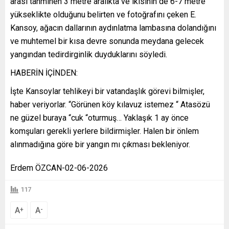
arası tahminen 3 metre aralıkta ve ikisinin de 6-7 metre
yükseklikte olduğunu belirten ve fotoğrafını çeken E.
Kansoy, ağacın dallarının aydınlatma lambasına dolandığını
ve muhtemel bir kısa devre sonunda meydana gelecek
yangından tedirdirginlik duyduklarını söyledi.
HABERİN İÇİNDEN:
İşte Kansoylar tehlikeyi bir vatandaşlık görevi bilmişler,
haber veriyorlar. “Görünen köy kılavuz istemez “ Atasözü
ne güzel buraya “cuk “oturmuş… Yaklaşık 1 ay önce
komşuları gerekli yerlere bildirmişler. Halen bir önlem
alınmadığına göre bir yangın mı çıkması bekleniyor.
Erdem ÖZCAN-02-06-2026
117
A
A
+
-