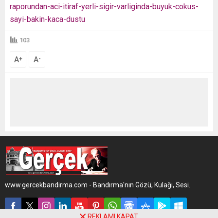
raporundan-aci-itiraf-yerli-sigir-varliginda-buyuk-cokus-
sayi-bakin-kaca-dustu
103
A
A
+
-
www.gercekbandirma.com - Bandırma'nın Gözü, Kulağı, Sesi.
REKLAMI KAPAT