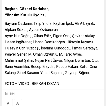
Başkan: Göksel Karlahan,
Yönetim Kurulu Üyeleri;
Bayram Özdemir, Talip Yıldız, Kayhan İpek, Ali Albayrak,
Alpkan Sözen, Aysun Özbaşaran,
Ayşe Nur Doğru, , Cihan Eröz, Figen Önal, Şevket Atalay,
Hasan İşgörener, Hasan Demirdöğen, Hüseyin Kuyucu,
Hüseyin Can Yüzbaşı, İbrahim Gündoğdu, İsmail Sertkaya,
Kanver Şener, M. Orhan Özyurtlu, M. Tarık Avraş,
Muhammet Şahin, Nejan Nart Ünver, Nilgün Demirbaş Otur,
Rana Acemliler, Recep Eraydın, Recep Hakan, Sefer Onur
Sakınç, Sibel Karancı, Yücel Başaran, Zeynep Sığırcı,
FOTO – VİDEO : BERKAN KOZAN
384
A
A
+
-