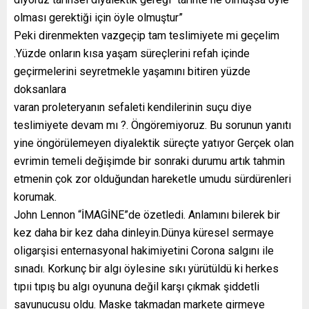
olması gerektiği için öyle olmuştur”
Peki direnmekten vazgeçip tam teslimiyete mi geçelim
.Yüzde onların kısa yaşam süreçlerini refah içinde
geçirmelerini seyretmekle yaşamını bitiren yüzde
doksanlara
varan proleteryanın sefaleti kendilerinin suçu diye
teslimiyete devam mı ?. Öngöremiyoruz. Bu sorunun yanıtı
yine öngörülemeyen diyalektik süreçte yatıyor Gerçek olan
evrimin temeli değişimde bir sonraki durumu artık tahmin
etmenin çok zor olduğundan hareketle umudu sürdürenleri
korumak.
John Lennon “İMAGİNE”de özetledi. Anlamını bilerek bir
kez daha bir kez daha dinleyin.Dünya küresel sermaye
oligarşisi enternasyonal hakimiyetini Corona salgını ile
sınadı. Korkunç bir algı öylesine sıkı yürütüldü ki herkes
tıpıi tıpış bu algı oyununa değil karşı çıkmak şiddetli
savunucusu oldu. Maske takmadan markete girmeye