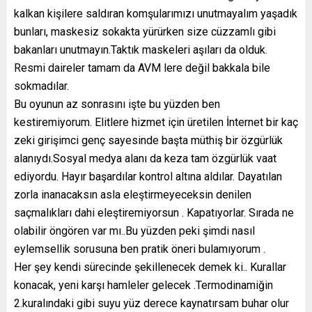
kalkan kişilere saldıran komşularımızı unutmayalım yaşadık
bunları, maskesiz sokakta yürürken size cüzzamlı gibi
bakanları unutmayın.Taktık maskeleri aşıları da olduk.
Resmi daireler tamam da AVM lere değil bakkala bile
sokmadılar.
Bu oyunun az sonrasını işte bu yüzden ben
kestiremiyorum. Elitlere hizmet için üretilen İnternet bir kaç
zeki girişimci genç sayesinde başta müthiş bir özgürlük
alanıydı.Sosyal medya alanı da keza tam özgürlük vaat
ediyordu. Hayır başardılar kontrol altına aldılar. Dayatılan
zorla inanacaksın asla eleştirmeyeceksin denilen
saçmalıkları dahi eleştiremiyorsun . Kapatıyorlar. Sırada ne
olabilir öngören var mı..Bu yüzden peki şimdi nasıl
eylemsellik sorusuna ben pratik öneri bulamıyorum .
Her şey kendi sürecinde şekillenecek demek ki.. Kurallar
konacak, yeni karşı hamleler gelecek .Termodinamiğin
2.kuralındaki gibi suyu yüz derece kaynatırsam buhar olur