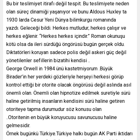
Bu bir teslimiyet itirafı değil tespit. Bu teslimiyete neden
olan süreç dinamiği yaşanıyor ve bunu Aldous Huxley ta
1930 larda Cesur Yeni Dünya bilimkurgu romanında
yazdı. Geleceği bildi. Herkes mutludur; herkes çalışır ve
herkes eğlenir. “Herkes herkes içindir.” Roman okunuşu
kötü olsa da ileri sürdüğü öngörüsü bugün gerçek oldu.
Diktatörleri koruyan sadece polis değil askeri güç değil
yönetilenler sefillerin bizatihi kendisi ..
George Orwell in 1984 ünü kastetmiyorum .Büyük
Birader’in her yerdeki gözleriyle herşeyi herkesi görüp
kontrol ettiği bir otorite olacak öngörüsü değil aslında asıl
önemli olan. Önemli olan hipnotize edilmek suretiyle sürü
haline getirilmiş insanların kendisini sürü haline getiren
otoriteye tapma durumudur söz konusu olan
..Otoritenin en büyük koruyucusu savunucusu haline
gelmesidir.
Örnek bugünkü Türkiye.Türkiye halkı bugün AK Parti iktidarı