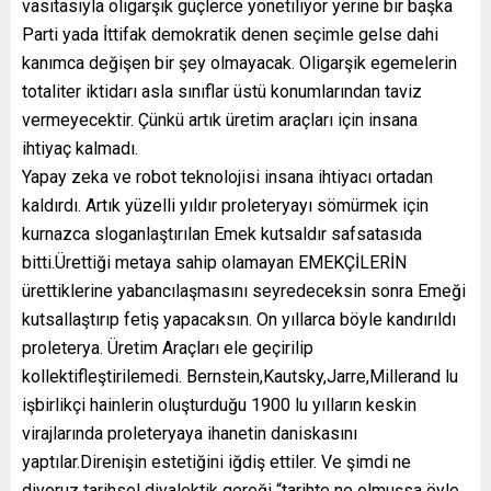
vasıtasıyla oligarşik güçlerce yönetiliyor yerine bir başka
Parti yada İttifak demokratik denen seçimle gelse dahi
kanımca değişen bir şey olmayacak. Oligarşik egemelerin
totaliter iktidarı asla sınıflar üstü konumlarından taviz
vermeyecektir. Çünkü artık üretim araçları için insana
ihtiyaç kalmadı.
Yapay zeka ve robot teknolojisi insana ihtiyacı ortadan
kaldırdı. Artık yüzelli yıldır proleteryayı sömürmek için
kurnazca sloganlaştırılan Emek kutsaldır safsatasıda
bitti.Ürettiği metaya sahip olamayan EMEKÇİLERİN
ürettiklerine yabancılaşmasını seyredeceksin sonra Emeği
kutsallaştırıp fetiş yapacaksın. On yıllarca böyle kandırıldı
proleterya. Üretim Araçları ele geçirilip
kollektifleştirilemedi. Bernstein,Kautsky,Jarre,Millerand lu
işbirlikçi hainlerin oluşturduğu 1900 lu yılların keskin
virajlarında proleteryaya ihanetin daniskasını
yaptılar.Direnişin estetiğini iğdiş ettiler. Ve şimdi ne
diyoruz tarihsel diyalektik gereği “tarihte ne olmuşsa öyle