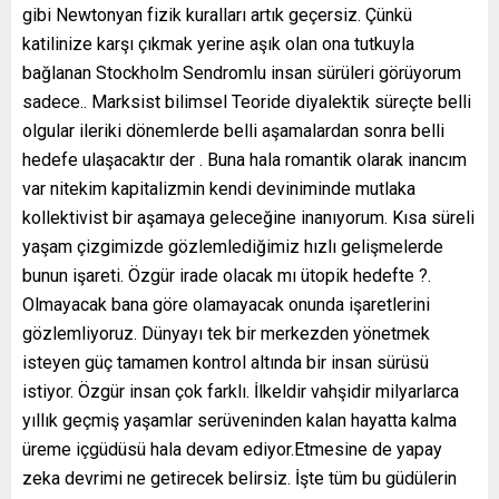
gibi Newtonyan fizik kuralları artık geçersiz. Çünkü
katilinize karşı çıkmak yerine aşık olan ona tutkuyla
bağlanan Stockholm Sendromlu insan sürüleri görüyorum
sadece.. Marksist bilimsel Teoride diyalektik süreçte belli
olgular ileriki dönemlerde belli aşamalardan sonra belli
hedefe ulaşacaktır der . Buna hala romantik olarak inancım
var nitekim kapitalizmin kendi deviniminde mutlaka
kollektivist bir aşamaya geleceğine inanıyorum. Kısa süreli
yaşam çizgimizde gözlemlediğimiz hızlı gelişmelerde
bunun işareti. Özgür irade olacak mı ütopik hedefte ?.
Olmayacak bana göre olamayacak onunda işaretlerini
gözlemliyoruz. Dünyayı tek bir merkezden yönetmek
isteyen güç tamamen kontrol altında bir insan sürüsü
istiyor. Özgür insan çok farklı. İlkeldir vahşidir milyarlarca
yıllık geçmiş yaşamlar serüveninden kalan hayatta kalma
üreme içgüdüsü hala devam ediyor.Etmesine de yapay
zeka devrimi ne getirecek belirsiz. İşte tüm bu güdülerin