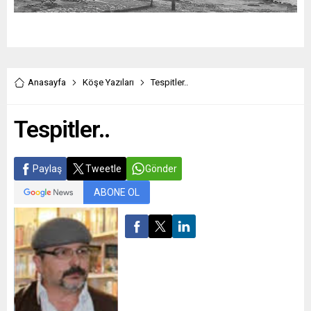
Anasayfa
Köşe Yazıları
Tespitler..
Tespitler..
Paylaş
Tweetle
Gönder
ABONE OL