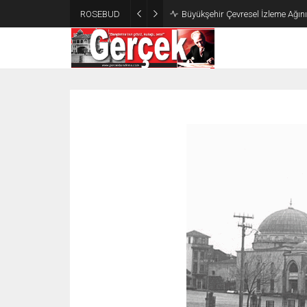
ROSEBUD
Büyükşehir Çevresel İzleme Ağın