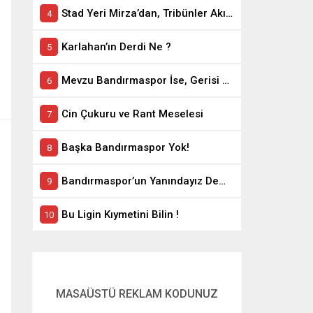
Stad Yeri Mirza’dan, Tribünler Akın’dan: Geriye Bakanlık Kaldı.
Karlahan’ın Derdi Ne ?
Mevzu Bandırmaspor İse, Gerisi Teferruattır
Cin Çukuru ve Rant Meselesi
Başka Bandırmaspor Yok!
Bandırmaspor’un Yanındayız Demekle Olmuyor!
Bu Ligin Kıymetini Bilin !
MASAÜSTÜ REKLAM KODUNUZ