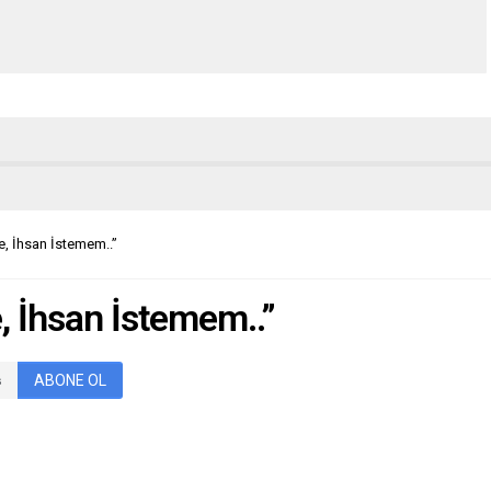
e, İhsan İstemem..”
, İhsan İstemem..”
ABONE OL