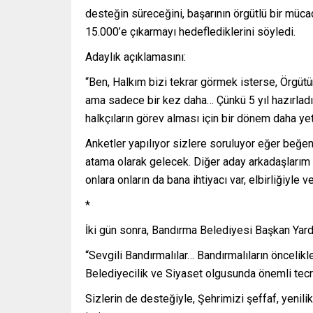
desteğin süreceğini, başarının örgütlü bir mü
15.000’e çıkarmayı hedeflediklerini söyledi.
Adaylık açıklamasını:
“Ben, Halkım bizi tekrar görmek isterse, Örgüt
ama sadece bir kez daha… Çünkü 5 yıl hazırladığı
halkçıların görev alması için bir dönem daha yet
Anketler yapılıyor sizlere soruluyor eğer beğeni
atama olarak gelecek. Diğer aday arkadaşlarım 
onlara onların da bana ihtiyacı var, elbirliğiyle 
*
İki gün sonra, Bandırma Belediyesi Başkan Ya
“Sevgili Bandırmalılar… Bandırmalıların öncelikle
Belediyecilik ve Siyaset olgusunda önemli tec
Sizlerin de desteğiyle, Şehrimizi şeffaf, yenili