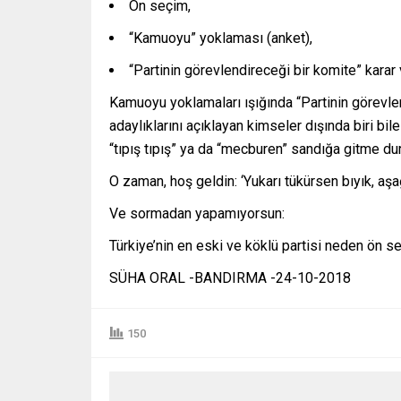
Ön seçim,
“Kamuoyu” yoklaması (anket),
“Partinin görevlendireceği bir komite” karar
Kamuoyu yoklamaları ışığında “Partinin görevlen
adaylıklarını açıklayan kimseler dışında biri b
“tıpış tıpış” ya da “mecburen” sandığa gitme du
O zaman, hoş geldin: ‘Yukarı tükürsen bıyık, aş
Ve sormadan yapamıyorsun:
Türkiye’nin en eski ve köklü partisi neden ön
SÜHA ORAL -BANDIRMA -24-10-2018
150