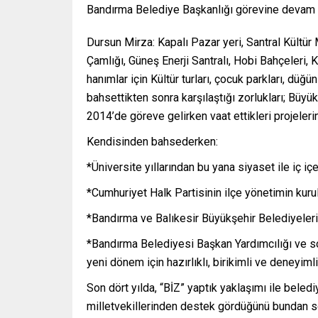
Bandırma Belediye Başkanlığı görevine devam et
Dursun Mirza: Kapalı Pazar yeri, Santral Kültü
Çamlığı, Güneş Enerji Santralı, Hobi Bahçeleri, K
hanımlar için Kültür turları, çocuk parkları, düğ
bahsettikten sonra karşılaştığı zorlukları; Büy
2014’de göreve gelirken vaat ettikleri projelerin 
Kendisinden bahsederken:
*Üniversite yıllarından bu yana siyaset ile iç iç
*Cumhuriyet Halk Partisinin ilçe yönetimin kurulu
*Bandırma ve Balıkesir Büyükşehir Belediyeler
*Bandırma Belediyesi Başkan Yardımcılığı ve so
yeni dönem için hazırlıklı, birikimli ve deneyimli
Son dört yılda, “BİZ” yaptık yaklaşımı ile beledi
milletvekillerinden destek gördüğünü bundan s