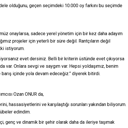
cadele olduğunu, geçen seçimdeki 10.000 oy farkını bu seçimde
ümüz onaylarsa, sadece yerel yönetim için bir kez daha adayım
mız projeler için yeterli bir süre değil. Rantçıların değil
ki istiyorum.
yorsanız evet dersiniz. Belli bir kriterin üstünde evet çıkıyorsa
da var. Onlara sevgi ve saygım var. Hepsi yoldaşımız, benim
ve barış içinde yola devam edeceğiz.” diyerek bitirdi.
rdımcısı Ozan ONUR da,
rini, hassasiyetlerini ve karşılaştığı sorunları yakından biliyorum.
rübeler edindim.
kçi, genç ve dinamik bir şehir olarak daha da ileriye taşımak