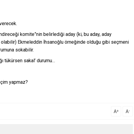
 verecek.
direceği komite”nin belirlediği aday (ki, bu aday, aday
ile olabilir) Ekmeleddin İhsanoğlu örneğinde olduğu gibi seçmeni
rumuna sokabilir.
ağı tükürsen sakal’ durumu…
 seçim yapmaz?
A
A
+
-