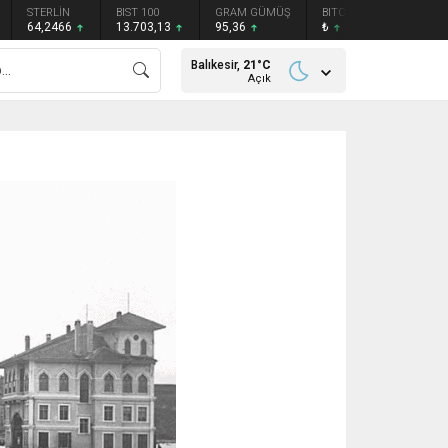
STERLİN
BIST 100
GRAM GÜMÜŞ
BITCOIN
ETHEREU
64,2466
13.703,13
95,36
₺
₺
Balıkesir,
21
°C
Açık