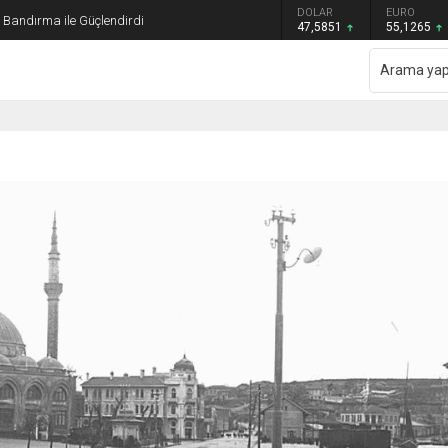
GRAM ALTIN
DOLAR
EURO
ı Bandırma ile Güçlendirdi
6.552,32
47,5851
55,1265