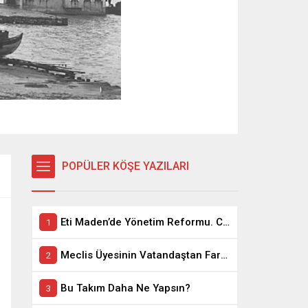
POPÜLER KÖŞE YAZILARI
Eti Maden’de Yönetim Reformu. CEO Modeli’nde Kadro / Taşeron İşçilik Ayrımı Kalkıyor
Meclis Üyesinin Vatandaştan Farkı Ne ?
Bu Takım Daha Ne Yapsın?