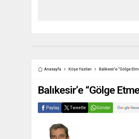
Anasayfa
Köşe Yazıları
Balıkesir’e “Gölge Etm
Balıkesir’e “Gölge Etme
Paylaş
Tweetle
Gönder