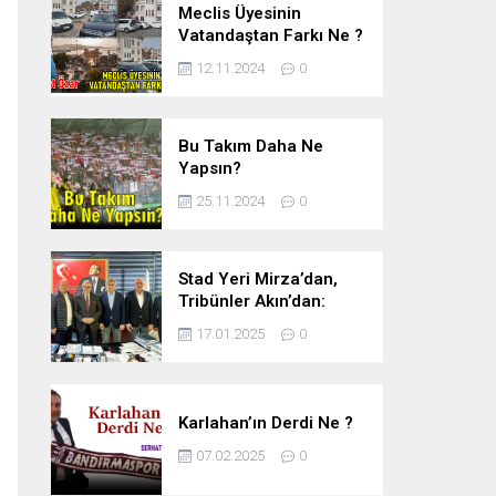
Meclis Üyesinin
Vatandaştan Farkı Ne ?
12.11.2024
0
Bu Takım Daha Ne
Yapsın?
25.11.2024
0
Stad Yeri Mirza’dan,
Tribünler Akın’dan:
Geriye Bakanlık Kaldı.
17.01.2025
0
Karlahan’ın Derdi Ne ?
07.02.2025
0