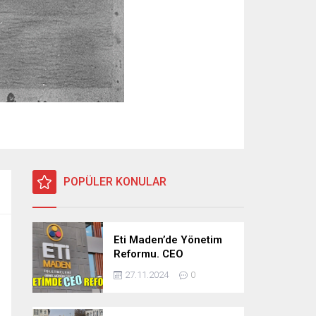
POPÜLER KONULAR
Eti Maden’de Yönetim
Reformu. CEO
Modeli’nde Kadro /
27.11.2024
0
Taşeron İşçilik Ayrımı
Kalkıyor