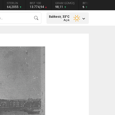
STERLİN
BIST 100
GRAM GÜMÜŞ
BITCOIN
ETHEREU
64,2055
13.774,94
98,11
₺
₺
Balıkesir,
33
°C
Açık