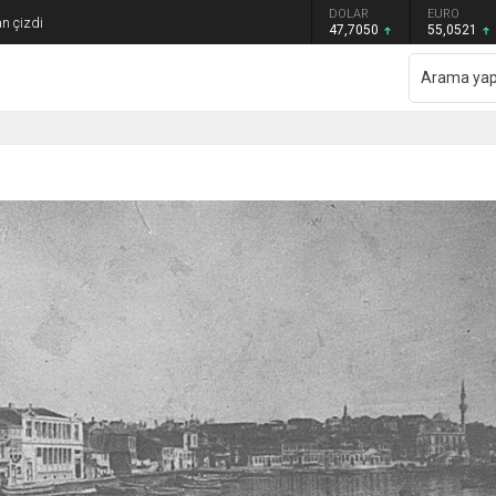
GRAM ALTIN
DOLAR
EURO
n çizdi
6.614,69
47,7050
55,0521