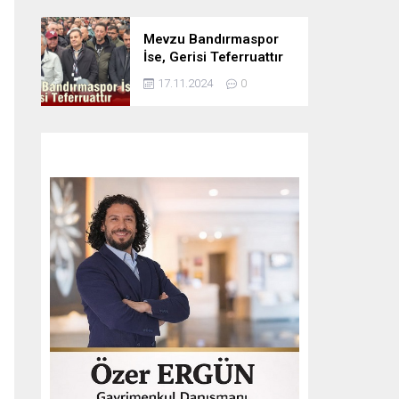
Mevzu Bandırmaspor
İse, Gerisi Teferruattır
17.11.2024
0