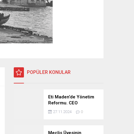
POPÜLER KONULAR
Eti Maden’de Yönetim
Reformu. CEO
Modeli’nde Kadro /
27.11.2024
0
Taşeron İşçilik Ayrımı
Kalkıyor
Meclis Üyesinin