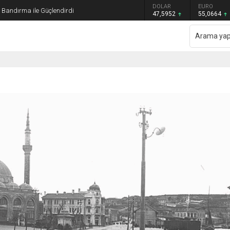
GRAM ALTIN
DOLAR
EURO
ı Bandırma ile Güçlendirdi
6.528,76
47,5952
55,0664