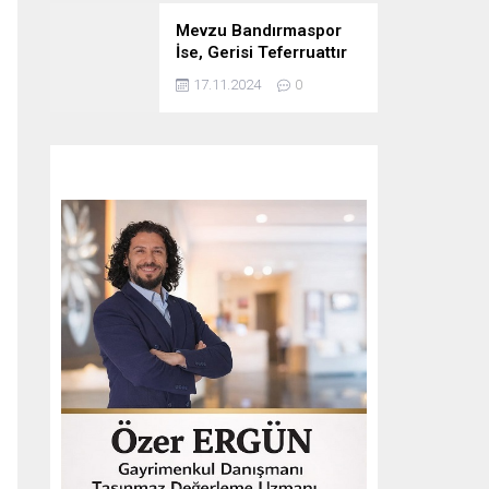
Mevzu Bandırmaspor
İse, Gerisi Teferruattır
17.11.2024
0