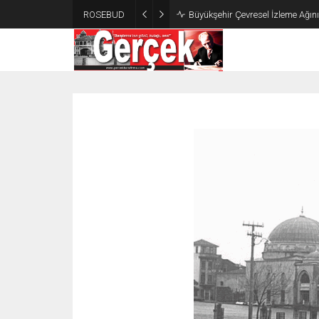
ROSEBUD
Büyükşehir Çevresel İzleme Ağın