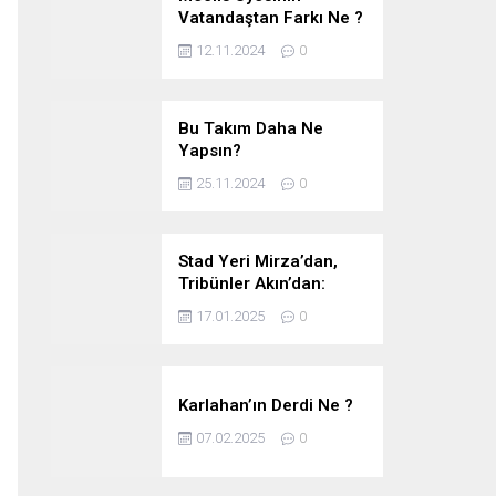
Vatandaştan Farkı Ne ?
12.11.2024
0
Bu Takım Daha Ne
Yapsın?
25.11.2024
0
Stad Yeri Mirza’dan,
Tribünler Akın’dan:
Geriye Bakanlık Kaldı.
17.01.2025
0
Karlahan’ın Derdi Ne ?
07.02.2025
0