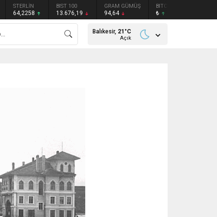
STERLİN
BIST 100
GRAM GÜMÜŞ
BITCOIN
ETHEREU
64,2258
13.676,19
94,64
₺
₺
Balıkesir,
21
°C
Açık