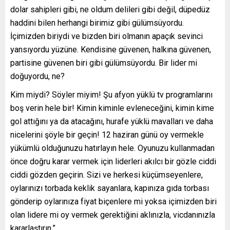
dolar sahipleri gibi, ne oldum delileri gibi değil, düpedüz
haddini bilen herhangi birimiz gibi gülümsüyordu.
İçimizden biriydi ve bizden biri olmanın apaçık sevinci
yansıyordu yüzüne. Kendisine güvenen, halkına güvenen,
partisine güvenen biri gibi gülümsüyordu. Bir lider mi
doğuyordu, ne?
Kim miydi? Söyler miyim! Şu afyon yüklü tv programlarını
boş verin hele bir! Kimin kiminle evleneceğini, kimin kime
gol attığını ya da atacağını, hurafe yüklü mavalları ve daha
nicelerini şöyle bir geçin! 12 haziran günü oy vermekle
yükümlü olduğunuzu hatırlayın hele. Oyunuzu kullanmadan
önce doğru karar vermek için liderleri akılcı bir gözle ciddi
ciddi gözden geçirin. Sizi ve herkesi küçümseyenlere,
oylarınızı torbada keklik sayanlara, kapınıza gıda torbası
gönderip oylarınıza fiyat biçenlere mi yoksa içimizden biri
olan lidere mi oy vermek gerektiğini aklınızla, vicdanınızla
kararlaştırın.”