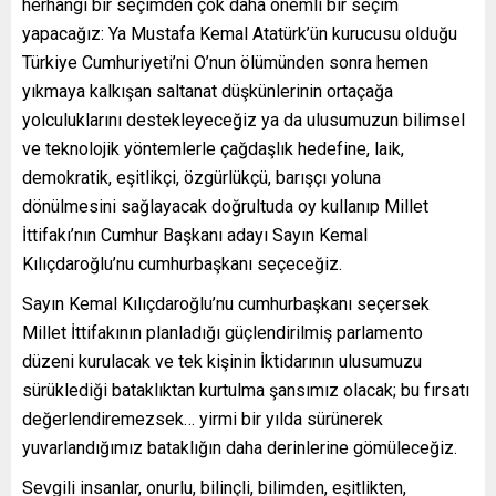
herhangi bir seçimden çok daha önemli bir seçim
yapacağız: Ya Mustafa Kemal Atatürk’ün kurucusu olduğu
Türkiye Cumhuriyeti’ni O’nun ölümünden sonra hemen
yıkmaya kalkışan saltanat düşkünlerinin ortaçağa
yolculuklarını destekleyeceğiz ya da ulusumuzun bilimsel
ve teknolojik yöntemlerle çağdaşlık hedefine, laik,
demokratik, eşitlikçi, özgürlükçü, barışçı yoluna
dönülmesini sağlayacak doğrultuda oy kullanıp Millet
İttifakı’nın Cumhur Başkanı adayı Sayın Kemal
Kılıçdaroğlu’nu cumhurbaşkanı seçeceğiz.
Sayın Kemal Kılıçdaroğlu’nu cumhurbaşkanı seçersek
Millet İttifakının planladığı güçlendirilmiş parlamento
düzeni kurulacak ve tek kişinin İktidarının ulusumuzu
sürüklediği bataklıktan kurtulma şansımız olacak; bu fırsatı
değerlendiremezsek… yirmi bir yılda sürünerek
yuvarlandığımız bataklığın daha derinlerine gömüleceğiz.
Sevgili insanlar, onurlu, bilinçli, bilimden, eşitlikten,