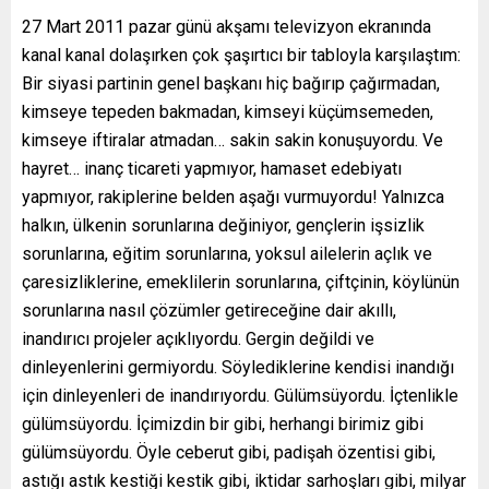
27 Mart 2011 pazar günü akşamı televizyon ekranında
kanal kanal dolaşırken çok şaşırtıcı bir tabloyla karşılaştım:
Bir siyasi partinin genel başkanı hiç bağırıp çağırmadan,
kimseye tepeden bakmadan, kimseyi küçümsemeden,
kimseye iftiralar atmadan… sakin sakin konuşuyordu. Ve
hayret… inanç ticareti yapmıyor, hamaset edebiyatı
yapmıyor, rakiplerine belden aşağı vurmuyordu! Yalnızca
halkın, ülkenin sorunlarına değiniyor, gençlerin işsizlik
sorunlarına, eğitim sorunlarına, yoksul ailelerin açlık ve
çaresizliklerine, emeklilerin sorunlarına, çiftçinin, köylünün
sorunlarına nasıl çözümler getireceğine dair akıllı,
inandırıcı projeler açıklıyordu. Gergin değildi ve
dinleyenlerini germiyordu. Söylediklerine kendisi inandığı
için dinleyenleri de inandırıyordu. Gülümsüyordu. İçtenlikle
gülümsüyordu. İçimizdin bir gibi, herhangi birimiz gibi
gülümsüyordu. Öyle ceberut gibi, padişah özentisi gibi,
astığı astık kestiği kestik gibi, iktidar sarhoşları gibi, milyar