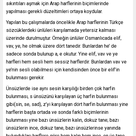
sıkıntıları aşmak için Arap harflerinin biçimlerinde
yapılması gerekli düzeltimleri ortaya koydular.
Yapılan bu çalışmalarda öncelikle Arap harflerinin Türkçe
sözcüklerdeki ünlüleri karşılamada yetersiz kalması
üzerinde durulmuştur. Örneğin ünlüler Osmanlıcada elif,
vav, ye, he olmak üzere dört tanedir. Bunlardan he’ de
sadece sonda bulunup a, e okutur. Yine elif, vav ve ye
harfleri hem sesli hem sessiz harflerdir. Bunlardan vav ve
ye’nin sesli olabilmesi için kendisinden önce bir elif’in
bulunması gerekir.
Ünsüzlerde ise aynı sesin karşılığı birden çok harfin
bulunması, s ünsüzünü karşılayan üç harfin bulunması
gibi(sin, se, sad), z’yi karşılayan dört harfin bulunması yine
harflerin başta ortada ve sonda farklı biçimlerinin
bulunması yine bazı ünsüzlerin kalın, dokuz tane; bazı
ünsüzlerin ince, dokuz tane, bazı ünsüzlerinse yanında
bulundukları harflere göre hem kalın hem ince, on üç tane