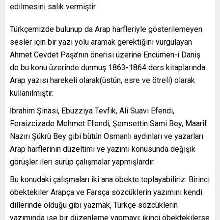
edilmesini salık vermiştir.
Türkçemizde bulunup da Arap harfleriyle gösterilemeyen
sesler için bir yazı yolu aramak gerektiğini vurgulayan
Ahmet Cevdet Paşa’nın önerisi üzerine Encümen-i Daniş
de bu konu üzerinde durmuş 1863-1864 ders kitaplarında
Arap yazısı harekeli olarak(üstün, esre ve ötreli) olarak
kullanılmıştır.
İbrahim Şinasi, Ebuzziya Tevfik, Ali Suavi Efendi,
Feraizcizade Mehmet Efendi, Şemsettin Sami Bey, Maarif
Nazırı Şükrü Bey gibi bütün Osmanlı aydınları ve yazarları
Arap harflerinin düzeltimi ve yazımı konusunda değişik
görüşler ileri sürüp çalışmalar yapmışlardır.
Bu konudaki çalışmaları iki ana öbekte toplayabiliriz: Birinci
öbektekiler Arapça ve Farsça sözcüklerin yazımını kendi
dillerinde olduğu gibi yazmak, Türkçe sözcüklerin
yazımında ise bir düzenleme yapmayı; ikinci öbektekilerse