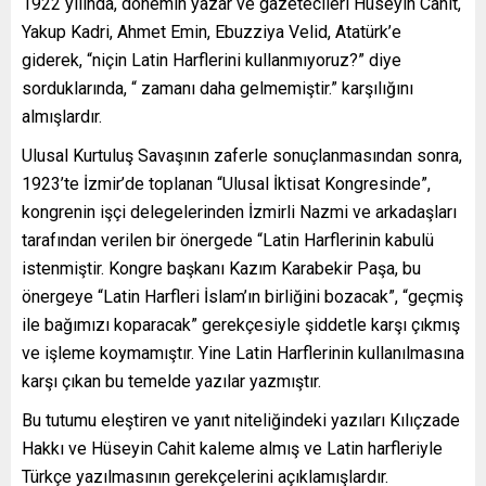
1922 yılında, dönemin yazar ve gazetecileri Hüseyin Cahit,
Yakup Kadri, Ahmet Emin, Ebuzziya Velid, Atatürk’e
giderek, “niçin Latin Harflerini kullanmıyoruz?” diye
sorduklarında, “ zamanı daha gelmemiştir.” karşılığını
almışlardır.
Ulusal Kurtuluş Savaşının zaferle sonuçlanmasından sonra,
1923’te İzmir’de toplanan “Ulusal İktisat Kongresinde”,
kongrenin işçi delegelerinden İzmirli Nazmi ve arkadaşları
tarafından verilen bir önergede “Latin Harflerinin kabulü
istenmiştir. Kongre başkanı Kazım Karabekir Paşa, bu
önergeye “Latin Harfleri İslam’ın birliğini bozacak”, “geçmiş
ile bağımızı koparacak” gerekçesiyle şiddetle karşı çıkmış
ve işleme koymamıştır. Yine Latin Harflerinin kullanılmasına
karşı çıkan bu temelde yazılar yazmıştır.
Bu tutumu eleştiren ve yanıt niteliğindeki yazıları Kılıçzade
Hakkı ve Hüseyin Cahit kaleme almış ve Latin harfleriyle
Türkçe yazılmasının gerekçelerini açıklamışlardır.