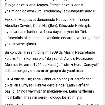
Türkçe sözcüklerle Arapça, Farsça sözcüklerinin
yazımında da aynı kuralı uygulamayı savunagelmişlerdir.
Fakat 2. Meşrutiyet döneminde Hüseyin Cahit Yalçın,
Abdullah Cevdet, Celal Nuri(İleri), Kılıçzade Hakkı gibi
aydınlar Latin harfleri ve buna dayanan yeni bir Türk
alfabesinin oluşturulması yönünde cesaretli ve ileri görüşlü
yazılar yazmışlardır.
Bu konuda ilk resmi girişim 1909’da Maarif Nezaretinde
kurulan ”İmla Komisyonu” ile yapıldı. Ayrıca, Recaizade
Mahmut Ekrem’in 1911’de kurduğu “Islah-ı Huruf Cemiyeti”
adlı dernekçe yarı resmi bir girişim de yapılmıştır.
1914 yılında Kılıçzade Hakkı ve arkadaşları tarafından
çıkarılan Hürriyet-i Fikrîye dergisinde “Latin Harfleri”
başlığı altında yayımlanan makalelerde, Latin harflerinin
niçin kullanılmasının gerekli olduğu belirtilmiştir.