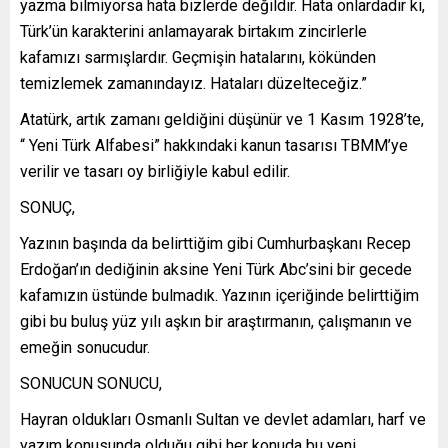
yazma bilmiyorsa hata bizlerde değildir. Hata onlardadır ki,
Türk’ün karakterini anlamayarak birtakım zincirlerle
kafamızı sarmışlardır. Geçmişin hatalarını, kökünden
temizlemek zamanındayız. Hataları düzelteceğiz.”
Atatürk, artık zamanı geldiğini düşünür ve 1 Kasım 1928’te,
“ Yeni Türk Alfabesi” hakkındaki kanun tasarısı TBMM’ye
verilir ve tasarı oy birliğiyle kabul edilir.
SONUÇ,
Yazının başında da belirttiğim gibi Cumhurbaşkanı Recep
Erdoğan’ın dediğinin aksine Yeni Türk Abc’sini bir gecede
kafamızın üstünde bulmadık. Yazının içeriğinde belirttiğim
gibi bu buluş yüz yılı aşkın bir araştırmanın, çalışmanın ve
emeğin sonucudur.
SONUCUN SONUCU,
Hayran oldukları Osmanlı Sultan ve devlet adamları, harf ve
yazım konusunda olduğu gibi her konuda bu yeni