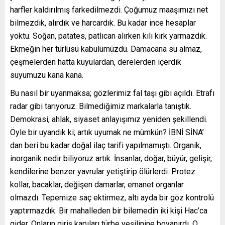
harfler kaldırılmış farkedilmezdi. Çoğumuz maaşımızı net
bilmezdik, alırdık ve harcardık. Bu kadar ince hesaplar
yoktu. Soğan, patates, patlıcan alırken kılı kırk yarmazdık.
Ekmeğin her türlüsü kabulümüzdü. Damacana su almaz,
çeşmelerden hatta kuyulardan, derelerden içerdik
suyumuzu kana kana.
Bu nasıl bir uyanmaksa; gözlerimiz fal taşı gibi açıldı. Etrafı
radar gibi tarıyoruz. Bilmediğimiz markalarla tanıştık.
Demokrasi, ahlak, siyaset anlayışımız yeniden şekillendi.
Öyle bir uyandık ki; artık uyumak ne mümkün? İBNİ SİNA’
dan beri bu kadar doğal ilaç tarifi yapılmamıştı. Organik,
inorganik nedir biliyoruz artık. İnsanlar, doğar, büyür, gelişir,
kendilerine benzer yavrular yetiştirip ölürlerdi. Protez
kollar, bacaklar, değişen damarlar, emanet organlar
olmazdı. Tepemize saç ektirmez, altı ayda bir göz kontrolü
yaptırmazdık. Bir mahalleden bir bilemedin iki kişi Hac’ca
gider. Onların giriş kapıları türbe yeşilinine boyanırdı. O