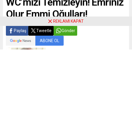
WC’mizi Temizleyin! Emriniz
Olur Emmi Oğulları!
REKLAMI KAPAT
Paylaş
Tweetle
Gönder
ABONE OL
Fikret Çağın
Geçtiğimiz günlerde seçim çalışmaları yapan bir siyasi
partinin Mahalle (KÖY) gezilerine katılıp izlenimlerini tatlı
bir üslup ve manidar bir dille anlatan Mehmet