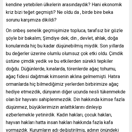
kendine yetebilen ülkelerin arasındaydık? Hani ekonomik
kriz bizi teğet geçmişti? Ne oldu da , birde bire beka
sorunu karşımıza dikildi?
On onbeş senelik geçmişimize topluca, tarafsız bir gözle
şöyle bir bakalım; Şimdiye dek; din , devlet, ahlak, doğa
konularında hiç bu kadar düşünebilmiş miydik. Son yıllarda
bu değerler üzerine olumlu olumsuz çok etki oldu. Çimdik
üstüne çimdik yedik ve bu etkilerden sürekli tepkiler
doğdu. Düğünlerde, kınalarda, törenlerde ağaç tohumu,
ağaç fidesi dağıtmak kimsenin aklına gelmemişti. Hatıra
ormanlarda hiç bilmediğimiz yerlerden birbirimize ağaç
hediye etmezdik, dünyanın diğer ucunda nesli tükenmekde
olan bir hayvanı sahiplenmezdik. Din hakkında kimse fazla
düşünmez, büyüklerimizin anlattıklarını dinleyip
ezberlemekle yetinirdik. Kadın hakları, çocuk hakları,
hayvan hakları hatta insan hakları hakkında fazla kafa
yormazdık. Kurumların adı değiştirilmiş, adının önündeki