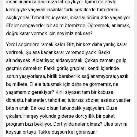
insan anamıza bacımıza laf söylüyor. İçimizde etiyle
kemiğiyle yaşayan insanlar türlü şekillerde birbirlerini
suçluyorlar. Tehditler, isyanlar, inkarlar önümüzde yaşanıyor.
Efeler cengaverler bir adım ötemizde. Öğrenmek, anlamak,
doğru karar vermek için neyimiz noksan?
Yerel seçimlere ramak kaldı. Biz, bir kez daha yanlış karar
verirsek. Şu ana kadar karar veremediysek. Baskı
altındaysak. Aldatılıyor, aldanıyorsak. Çekap zamanı gelip
geçmiş demektir. Farklı görüş grupları, kendi içlerinde
sorun yaşıyorlarsa, birlik beraberlik sağlanamıyorsa; yazık
bu millete. El ele tutuşmak için daha ne görmemiz, ne
yaşamamız gerekiyor? Kirli siyaset tam bir kabusa
dönüştü, hakaretler, tehditler, tutarsız sözler, asılsız vaatler
bitsin artık. Bir kez olsun farkındalık yaşayalım. Düze
çıkalım. Herşey yolunda giderse dört yıllık bir paket
program bizi bekliyor. Dört yılda neler olmaz? Ulus tavrını
koysun ortaya. Takke düşsün kel görünsün!