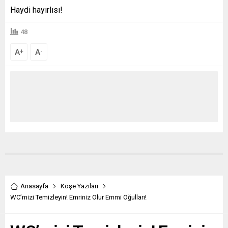
Haydi hayırlısı!
48
A
A
+
-
Anasayfa
Köşe Yazıları
WC’mizi Temizleyin! Emriniz Olur Emmi Oğulları!