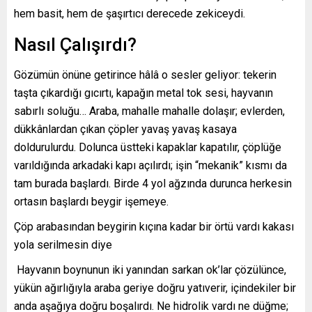
hem basit, hem de şaşırtıcı derecede zekiceydi.
Nasıl Çalışırdı?
Gözümün önüne getirince hâlâ o sesler geliyor: tekerin
taşta çıkardığı gıcırtı, kapağın metal tok sesi, hayvanın
sabırlı soluğu… Araba, mahalle mahalle dolaşır; evlerden,
dükkânlardan çıkan çöpler yavaş yavaş kasaya
doldurulurdu. Dolunca üstteki kapaklar kapatılır, çöplüğe
varıldığında arkadaki kapı açılırdı; işin “mekanik” kısmı da
tam burada başlardı. Birde 4 yol ağzında durunca herkesin
ortasın başlardı beygir işemeye.
Çöp arabasından beygirin kıçına kadar bir örtü vardı kakası
yola serilmesin diye
Hayvanın boynunun iki yanından sarkan ok’lar çözülünce,
yükün ağırlığıyla araba geriye doğru yatıverir, içindekiler bir
anda aşağıya doğru boşalırdı. Ne hidrolik vardı ne düğme;