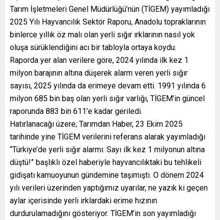
Tarım İşletmeleri Genel Müdürlüğü’nün (TİGEM) yayımladığı
2025 Yılı Hayvancılık Sektör Raporu, Anadolu topraklarının
binlerce yıllık öz malı olan yerli sığır ırklarının nasıl yok
oluşa sürüklendiğini acı bir tabloyla ortaya koydu.
Raporda yer alan verilere göre, 2024 yılında ilk kez 1
milyon barajının altına düşerek alarm veren yerli sığır
sayısı, 2025 yılında da erimeye devam etti. 1991 yılında 6
milyon 685 bin baş olan yerli sığır varlığı, TİGEM’in güncel
raporunda 883 bin 611’e kadar geriledi.
Hatırlanacağı üzere; Tarımdan Haber, 23 Ekim 2025
tarihinde yine TİGEM verilerini referans alarak yayımladığı
“Türkiye’de yerli sığır alarmı: Sayı ilk kez 1 milyonun altına
düştü!” başlıklı özel haberiyle hayvancılıktaki bu tehlikeli
gidişatı kamuoyunun gündemine taşımıştı. O dönem 2024
yılı verileri üzerinden yaptığımız uyarılar, ne yazık ki geçen
aylar içerisinde yerli ırklardaki erime hızının
durdurulamadığını gösteriyor. TİGEM’in son yayımladığı