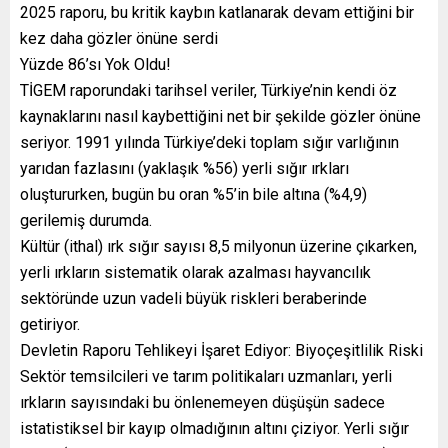
2025 raporu, bu kritik kaybın katlanarak devam ettiğini bir
kez daha gözler önüne serdi
Yüzde 86’sı Yok Oldu!
TİGEM raporundaki tarihsel veriler, Türkiye’nin kendi öz
kaynaklarını nasıl kaybettiğini net bir şekilde gözler önüne
seriyor. 1991 yılında Türkiye’deki toplam sığır varlığının
yarıdan fazlasını (yaklaşık %56) yerli sığır ırkları
oluştururken, bugün bu oran %5’in bile altına (%4,9)
gerilemiş durumda.
Kültür (ithal) ırk sığır sayısı 8,5 milyonun üzerine çıkarken,
yerli ırkların sistematik olarak azalması hayvancılık
sektöründe uzun vadeli büyük riskleri beraberinde
getiriyor.
Devletin Raporu Tehlikeyi İşaret Ediyor: Biyoçeşitlilik Riski
Sektör temsilcileri ve tarım politikaları uzmanları, yerli
ırkların sayısındaki bu önlenemeyen düşüşün sadece
istatistiksel bir kayıp olmadığının altını çiziyor. Yerli sığır