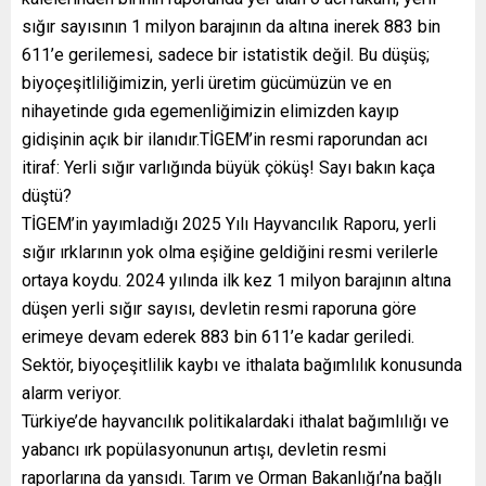
sığır sayısının 1 milyon barajının da altına inerek 883 bin
611’e gerilemesi, sadece bir istatistik değil. Bu düşüş;
biyoçeşitliliğimizin, yerli üretim gücümüzün ve en
nihayetinde gıda egemenliğimizin elimizden kayıp
gidişinin açık bir ilanıdır.TİGEM’in resmi raporundan acı
itiraf: Yerli sığır varlığında büyük çöküş! Sayı bakın kaça
düştü?
TİGEM’in yayımladığı 2025 Yılı Hayvancılık Raporu, yerli
sığır ırklarının yok olma eşiğine geldiğini resmi verilerle
ortaya koydu. 2024 yılında ilk kez 1 milyon barajının altına
düşen yerli sığır sayısı, devletin resmi raporuna göre
erimeye devam ederek 883 bin 611’e kadar geriledi.
Sektör, biyoçeşitlilik kaybı ve ithalata bağımlılık konusunda
alarm veriyor.
Türkiye’de hayvancılık politikalardaki ithalat bağımlılığı ve
yabancı ırk popülasyonunun artışı, devletin resmi
raporlarına da yansıdı. Tarım ve Orman Bakanlığı’na bağlı