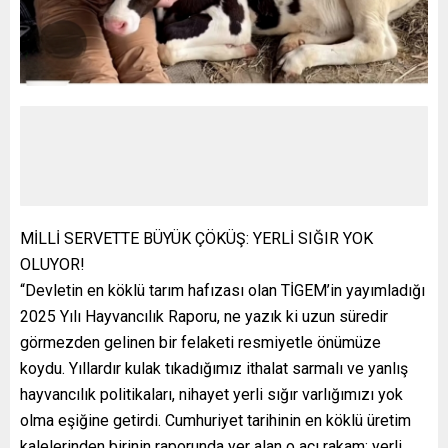
MİLLİ SERVETTE BÜYÜK ÇÖKÜŞ: YERLİ SIĞIR YOK
OLUYOR!
“Devletin en köklü tarım hafızası olan TİGEM’in yayımladığı
2025 Yılı Hayvancılık Raporu, ne yazık ki uzun süredir
görmezden gelinen bir felaketi resmiyetle önümüze
koydu. Yıllardır kulak tıkadığımız ithalat sarmalı ve yanlış
hayvancılık politikaları, nihayet yerli sığır varlığımızı yok
olma eşiğine getirdi. Cumhuriyet tarihinin en köklü üretim
kalelerinden birinin raporunda yer alan o acı rakam; yerli