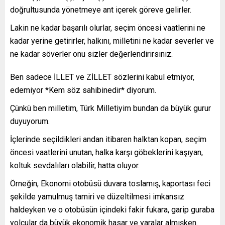
doğrultusunda yönetmeye ant içerek göreve gelirler.
Lakin ne kadar başarılı olurlar, seçim öncesi vaatlerini ne
kadar yerine getirirler, halkını, milletini ne kadar severler ve
ne kadar söverler onu sizler değerlendirirsiniz.
Ben sadece İLLET ve ZİLLET sözlerini kabul etmiyor,
edemiyor *Kem söz sahibinedir* diyorum.
Çünkü ben milletim, Türk Milletiyim bundan da büyük gurur
duyuyorum.
İçlerinde seçildikleri andan itibaren halktan kopan, seçim
öncesi vaatlerini unutan, halka karşı göbeklerini kaşıyan,
koltuk sevdalıları olabilir, hatta oluyor.
Örneğin, Ekonomi otobüsü duvara toslamış, kaportası feci
şekilde yamulmuş tamiri ve düzeltilmesi imkansız
haldeyken ve o otobüsün içindeki fakir fukara, garip guraba
yolcular da büyük ekonomik hasar ve yaralar almışken.