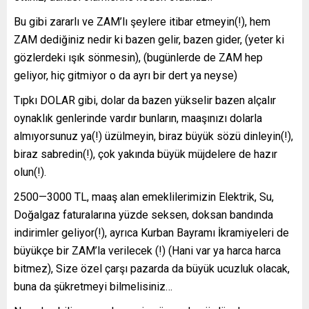
Bu gibi zararlı ve ZAM’lı şeylere itibar etmeyin(!), hem
ZAM dediğiniz nedir ki bazen gelir, bazen gider, (yeter ki
gözlerdeki ışık sönmesin), (bugünlerde de ZAM hep
geliyor, hiç gitmiyor o da ayrı bir dert ya neyse)
Tıpkı DOLAR gibi, dolar da bazen yükselir bazen alçalır
oynaklık genlerinde vardır bunların, maaşınızı dolarla
almıyorsunuz ya(!) üzülmeyin, biraz büyük sözü dinleyin(!),
biraz sabredin(!), çok yakında büyük müjdelere de hazır
olun(!).
2500—3000 TL, maaş alan emeklilerimizin Elektrik, Su,
Doğalgaz faturalarına yüzde seksen, doksan bandında
indirimler geliyor(!), ayrıca Kurban Bayramı İkramiyeleri de
büyükçe bir ZAM’la verilecek (!) (Hani var ya harca harca
bitmez), Size özel çarşı pazarda da büyük ucuzluk olacak,
buna da şükretmeyi bilmelisiniz…