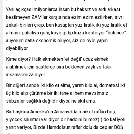
Yani açıkçası milyonlarca insan bu haksız ve ardı arkası
kesilmeyen ZAM’lar karşısında ezim ezim ezilirken, sivri
zekalı birileri çıkıp, ben kasaptan yüz liralık iki yüz liralık et
almam, pahalıya gelir, köye gidip kuzu kestiriyor “bütünce”
alıyorum daha ekonomik oluyor, siz de öyle yapın
diyebiliyor.
Kime diyor? Halk ekmekten ‘et değil’ ucuz ekmek
alabilmek için saatlerce sıra bekleyen yaşlı ve fakir
insanlarımıza diyor.
Bir diğeri sende iki kilo et alma, yarım kilo al, domatesi iki
üç kilo alıp çürütme bir iki tane al hem mevsimsiz
sebzeler sağlıklı değildir diyor, ne akıl ama.
Bir başkası Amerika’da Almanya’da market rafları boş,
yiyecek sıkıntısı var diyor, bir haddini bilmez(!) de kafiyeli
yanıt veriyor, Bizde Hamdolsun raflar dolu da cepler BOŞ