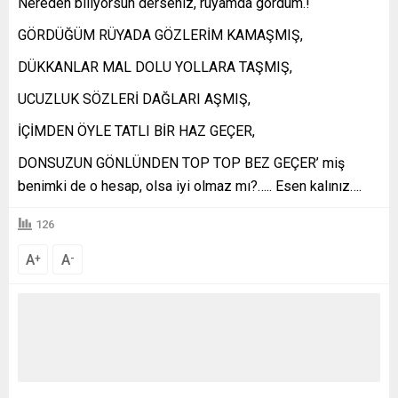
Nereden biliyorsun derseniz, rüyamda gördüm.!
GÖRDÜĞÜM RÜYADA GÖZLERİM KAMAŞMIŞ,
DÜKKANLAR MAL DOLU YOLLARA TAŞMIŞ,
UCUZLUK SÖZLERİ DAĞLARI AŞMIŞ,
İÇİMDEN ÖYLE TATLI BİR HAZ GEÇER,
DONSUZUN GÖNLÜNDEN TOP TOP BEZ GEÇER’ miş
benimki de o hesap, olsa iyi olmaz mı?….. Esen kalınız….
126
A
A
+
-