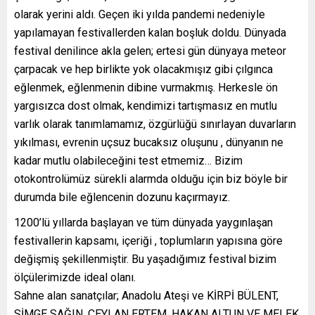
olarak yerini aldı. Geçen iki yılda pandemi nedeniyle
yapılamayan festivallerden kalan boşluk doldu. Dünyada
festival denilince akla gelen; ertesi gün dünyaya meteor
çarpacak ve hep birlikte yok olacakmışız gibi çılgınca
eğlenmek, eğlenmenin dibine vurmakmış. Herkesle ön
yargısızca dost olmak, kendimizi tartışmasız en mutlu
varlık olarak tanımlamamız, özgürlüğü sınırlayan duvarların
yıkılması, evrenin uçsuz bucaksız oluşunu , dünyanın ne
kadar mutlu olabileceğini test etmemiz… Bizim
otokontrolümüz sürekli alarmda olduğu için biz böyle bir
durumda bile eğlencenin dozunu kaçırmayız.
1200’lü yıllarda başlayan ve tüm dünyada yaygınlaşan
festivallerin kapsamı, içeriği , toplumların yapısına göre
değişmiş şekillenmiştir. Bu yaşadığımız festival bizim
ölçülerimizde ideal olanı.
Sahne alan sanatçılar; Anadolu Ateşi ve KİRPİ BÜLENT,
SİMGE SAĞIN, CEYLAN ERTEM, HAKAN ALTUN VE MELEK