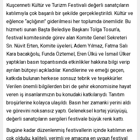
Kuşcenneti Kültür ve Turizm Festivali değerli sanatçıların
katılımıyla çok başarılı bir şekilde gerçekleştirildi. Kültür ve
eğlence “açlığının” giderilmesi her toplumda önemlidir. Bu
hizmeti sunan Başta Belediye Başkanı Tolga Tosun’a,
festival komitesinde görev alan Komite Genel Sekreteri
Sn. Nüvit Erten, Komite üyeleri; Adem Yılmaz, Fatma Salı
Kara bacakğolu, Funda Öztemel, Eren Ülkü ve İsmail Ülker
yaptıkları basın topantısında etkinlikler hakkına bilgi verip
ayrılan bütçeyi açıkladılar. Kendilerine ve emeği geçen,
katkıda bulunan herkese sonsuz tebrik ve teşekkürler.
Verilen önemli bilgilerden biri de şehir ekonomisine hayat
veren iş insanlarımızın bu konudaki katkılarıydı. Tanıtım
broşürlerine kolayca ulaşıldı. Basın her zamanki yerini aldı
ve görevini noksansız yaptı. Geleneksel kortej yürüyüşü,
değerli sanatçıların sergileri festivale büyük renk kattı.
Bugüne kadar düzenlenmiş festivallerin içinde katılımın en
çok olduğu; kaliteli, verimli ve amacına en uygun festival