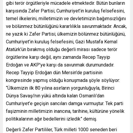
gibi terör örgütleriyle mücadele etmektedir. Bütün bunların
karşısında Zafer Partisi; Cumhuriyet’in kuruluş felsefesini,
temel ilkelerini, milletimizin ve devletimizin bağımsızlığını
ve bölünmez bütünlüğünü kararlılıkla savunmaktadır. Ancak,
ne yazık ki Zafer Partisi; ülkemizin bölünmez bütünlüğünü,
Cumhuriyet’in kuruluş felsefesini, Gazi Mustafa Kemal
Atatürk’ün bırakmış olduğu değerli mirası sadece terör
örgütlerine karşı değil, aynı zamanda Recep Tayyip
Erdoğan ve AKP’ye karşı da savunmak durumundadır.
Recep Tayyip Erdoğan dün Mersin’de partisinin
kongresinde yapmış olduğu konuşmada şöyle söylüyor:
“Ülkemizin ilk 80 yılına asırların yorgunluğuyla, Birinci
Dünya Savaşı’nın yükü altında kalan Osmanlı’dan
Cumhuriyet’e geçişin sancıları damga vurmuştur. Tek parti
faşizminin milletimizin inancına, tarihine, kültürüne yönelik
politikalarının ağır bedellerini izledik” demiş.
Değerli Zafer Partililer, Türk milleti 1000 seneden beri