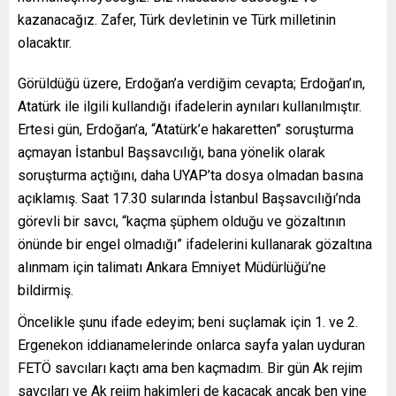
kazanacağız. Zafer, Türk devletinin ve Türk milletinin
olacaktır.
Görüldüğü üzere, Erdoğan’a verdiğim cevapta; Erdoğan’ın,
Atatürk ile ilgili kullandığı ifadelerin aynıları kullanılmıştır.
Ertesi gün, Erdoğan’a, “Atatürk’e hakaretten” soruşturma
açmayan İstanbul Başsavcılığı, bana yönelik olarak
soruşturma açtığını, daha UYAP’ta dosya olmadan basına
açıklamış. Saat 17.30 sularında İstanbul Başsavcılığı’nda
görevli bir savcı, “kaçma şüphem olduğu ve gözaltının
önünde bir engel olmadığı” ifadelerini kullanarak gözaltına
alınmam için talimatı Ankara Emniyet Müdürlüğü’ne
bildirmiş.
Öncelikle şunu ifade edeyim; beni suçlamak için 1. ve 2.
Ergenekon iddianamelerinde onlarca sayfa yalan uyduran
FETÖ savcıları kaçtı ama ben kaçmadım. Bir gün Ak rejim
savcıları ve Ak rejim hakimleri de kaçacak ancak ben yine