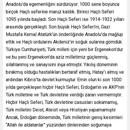
Anadolu’da egemenliğini sürdürüyor. 1000 sene boyunca
birçok Haçlı seferine maruz kaldık. Birinci Haçlı Seferi
1095 yılında başladı. Son Haçlı Seferi ise 1914-1922 yılları
arasında gerçekleşti. Son büyük Haçlı Seferi’ni, Gazi
Mustafa Kemal Atatürk’ün önderliğinde Anadolu’da mağlup
ettik ve Haçlı ordularını Akdeniz’in soğuk sularına gömdük.
Türkiye Cumhuriyeti, Türk milleti için yeni bir Ergenekon’dur
ve bu yeni Ergenekon’da aziz milletimiz güçlenmiş,
silahlanmış ve sanayisini inşa etmiştir. Yıkılış döneminin
bırakmış olduğu hastalıkları bertaraf etmiş, Hatay’ı almış ve
ardından Kıbrıs’ta devlet kurmuştur. Emin olun ki son 1000
yılda gerçekleşen hiçbir Haçlı Seferi, Erdoğan’ın ve AKP’nin
Türk milletine ve Türk devletine verdiği zararı vermemiştir.
Hiçbir Haçlı Seferi, Türk devletine casusları sokamamış,
Türk milletini Deist, Ateist veya Hristiyan yapamamıştır.
Ancak, Erdoğan döneminde, Türk milletinin geniş kesimleri
“Allah ile aldatanlar” yüzünden dinlerinden soğumaya