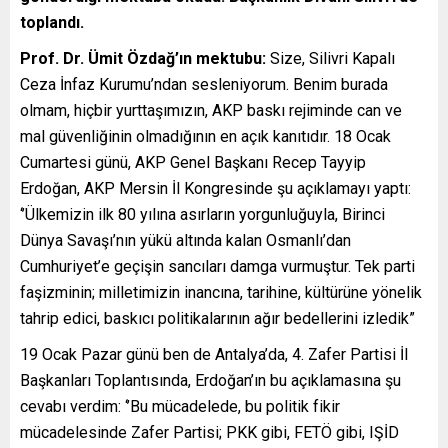
toplandı.
Prof. Dr. Ümit Özdağ’ın mektubu:
Size, Silivri Kapalı
Ceza İnfaz Kurumu’ndan sesleniyorum. Benim burada
olmam, hiçbir yurttaşımızın, AKP baskı rejiminde can ve
mal güvenliğinin olmadığının en açık kanıtıdır. 18 Ocak
Cumartesi günü, AKP Genel Başkanı Recep Tayyip
Erdoğan, AKP Mersin İl Kongresinde şu açıklamayı yaptı:
‘’Ülkemizin ilk 80 yılına asırların yorgunluğuyla, Birinci
Dünya Savaşı’nın yükü altında kalan Osmanlı’dan
Cumhuriyet’e geçişin sancıları damga vurmuştur. Tek parti
faşizminin; milletimizin inancına, tarihine, kültürüne yönelik
tahrip edici, baskıcı politikalarının ağır bedellerini izledik”
19 Ocak Pazar günü ben de Antalya’da, 4. Zafer Partisi İl
Başkanları Toplantısında, Erdoğan’ın bu açıklamasına şu
cevabı verdim: ‘’Bu mücadelede, bu politik fikir
mücadelesinde Zafer Partisi; PKK gibi, FETÖ gibi, IŞİD