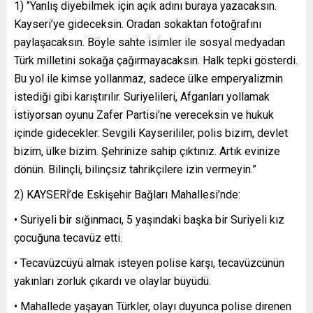
1) ‘’Yanlış diyebilmek için açık adını buraya yazacaksın.
Kayseri’ye gideceksin. Oradan sokaktan fotoğrafını
paylaşacaksın. Böyle sahte isimler ile sosyal medyadan
Türk milletini sokağa çağırmayacaksın. Halk tepki gösterdi.
Bu yol ile kimse yollanmaz, sadece ülke emperyalizmin
istediği gibi karıştırılır. Suriyelileri, Afganları yollamak
istiyorsan oyunu Zafer Partisi’ne vereceksin ve hukuk
içinde gidecekler. Sevgili Kayserililer, polis bizim, devlet
bizim, ülke bizim. Şehrinize sahip çıktınız. Artık evinize
dönün. Bilinçli, bilinçsiz tahrikçilere izin vermeyin.”
2) KAYSERİ’de Eskişehir Bağları Mahallesi’nde:
• Suriyeli bir sığınmacı, 5 yaşındaki başka bir Suriyeli kız
çocuğuna tecavüz etti.
• Tecavüzcüyü almak isteyen polise karşı, tecavüzcünün
yakınları zorluk çıkardı ve olaylar büyüdü.
• Mahallede yaşayan Türkler, olayı duyunca polise direnen