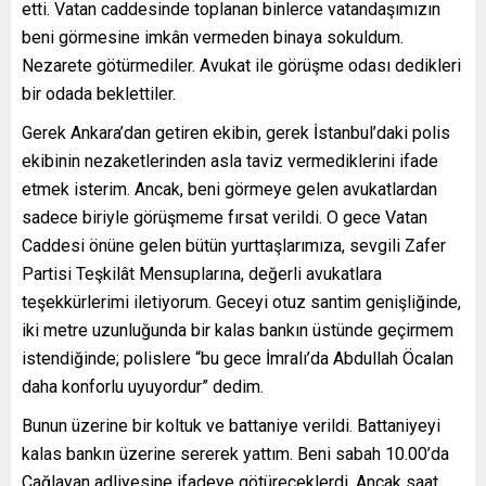
etti. Vatan caddesinde toplanan binlerce vatandaşımızın
beni görmesine imkân vermeden binaya sokuldum.
Nezarete götürmediler. Avukat ile görüşme odası dedikleri
bir odada beklettiler.
Gerek Ankara’dan getiren ekibin, gerek İstanbul’daki polis
ekibinin nezaketlerinden asla taviz vermediklerini ifade
etmek isterim. Ancak, beni görmeye gelen avukatlardan
sadece biriyle görüşmeme fırsat verildi. O gece Vatan
Caddesi önüne gelen bütün yurttaşlarımıza, sevgili Zafer
Partisi Teşkilât Mensuplarına, değerli avukatlara
teşekkürlerimi iletiyorum. Geceyi otuz santim genişliğinde,
iki metre uzunluğunda bir kalas bankın üstünde geçirmem
istendiğinde; polislere “bu gece İmralı’da Abdullah Öcalan
daha konforlu uyuyordur” dedim.
Bunun üzerine bir koltuk ve battaniye verildi. Battaniyeyi
kalas bankın üzerine sererek yattım. Beni sabah 10.00’da
Çağlayan adliyesine ifadeye götüreceklerdi. Ancak saat