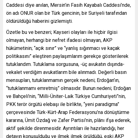
Caddesi diye anılan, Mersin’in Fasih Kayabalı Caddesi’nde,
ön adı ONUR olan bir Türk gencinin, bir Suriyeli tarafından
öldürüldüğü haberini gizlemişti.
Özetle bu ve benzeri; Kayseri olayları ile hiçbir ilgisi
olmayan, herhangi bir nefret ifadesi olmayan, AKP
hükümetinin; “açık sınır” ve “yanlış sığınmacı ve kaçak
politikasını” eleştiren paylaşımlarım gerekçe gösterilerek
tutuklandım. Tutuklama sorgusuna, -üç avukatın dışında-
vekalet verdiğim avukatlarım bile alınmadı. Değerli basın
mensupları, tutuklanmamın gerçek nedeni; Erdoğan’ın,
“tutuklanmamı emretmiş” olmasıdır. Bunun nedeni; Erdoğan
ve Bahçeli’nin, “Milli-Üniter-Laik Türkiye Cumhuriyeti”nin,
PKK terör örgütü elebaşı ile birlikte, “yeni paradigma”
çerçevesinde Türk-Kürt-Arap Federasyonu’na dönüştürme
kararına, Ümit Özdağ ve Zafer Partisi’nin, plânı ifşa ederek,
aktif şekilde direnmesidir. Ayrıntıları ile hazırlandığı, her
detayın konuşulduğu ve ilmek ilmek örüldüğü, eski AKP