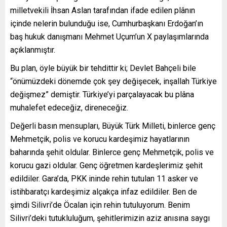
milletvekili İhsan Aslan tarafından ifade edilen plânın
içinde nelerin bulunduğu ise, Cumhurbaşkanı Erdoğan’ın
baş hukuk danışmanı Mehmet Uçum’un X paylaşımlarında
açıklanmıştır.
Bu plan, öyle büyük bir tehdittir ki; Devlet Bahçeli bile
“önümüzdeki dönemde çok şey değişecek, inşallah Türkiye
değişmez” demiştir. Türkiye’yi parçalayacak bu plâna
muhalefet edeceğiz, direneceğiz.
Değerli basın mensupları, Büyük Türk Milleti, binlerce genç
Mehmetçik, polis ve korucu kardeşimiz hayatlarının
baharında şehit oldular. Binlerce genç Mehmetçik, polis ve
korucu gazi oldular. Genç öğretmen kardeşlerimiz şehit
edildiler. Gara’da, PKK ininde rehin tutulan 11 asker ve
istihbaratçı kardeşimiz alçakça infaz edildiler. Ben de
şimdi Silivri’de Öcalan için rehin tutuluyorum. Benim
Silivri’deki tutukluluğum, şehitlerimizin aziz anısına saygı