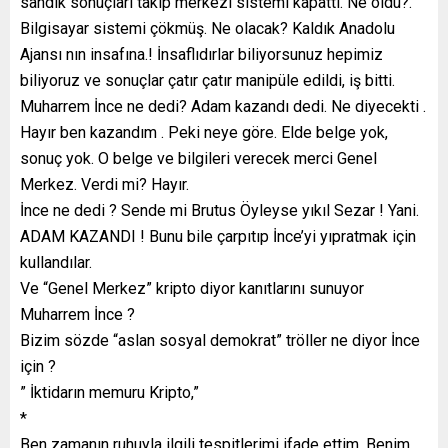
sandık sonuçları takip merkezi sistemi kapattı. Ne oldu?.
Bilgisayar sistemi çökmüş. Ne olacak? Kaldık Anadolu
Ajansı nın insafına.! İnsaflıdırlar biliyorsunuz hepimiz
biliyoruz ve sonuçlar çatır çatır manipüle edildi, iş bitti.
Muharrem İnce ne dedi? Adam kazandı dedi. Ne diyecekti .
Hayır ben kazandım . Peki neye göre. Elde belge yok,
sonuç yok. O belge ve bilgileri verecek merci Genel
Merkez. Verdi mi? Hayır.
İnce ne dedi ? Sende mi Brutus Öyleyse yıkıl Sezar ! Yani.
ADAM KAZANDI ! Bunu bile çarpıtıp İnce’yi yıpratmak için
kullandılar.
Ve “Genel Merkez” kripto diyor kanıtlarını sunuyor
Muharrem İnce ?
Bizim sözde “aslan sosyal demokrat” tröller ne diyor İnce
için ?
” İktidarın memuru Kripto,”
*
Ben zamanın ruhuyla ilgili tespitlerimi ifade ettim. Benim