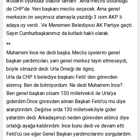
İktidarın oyunudur olabilir tamam . Ama meclis üstünlüğü
de CHP’de .Yeni başkanı meclis seçecek. Ama genel
merkezin ön seçimsiz atamayla yazdığı 3 isim AKP li
adaya oy verdi . Ve Menemen Belediyesi AK Partiye geçti.
Sayın Cumhurbaşkanımız da kutladı haklı olarak.
**
Muharrem İnce ne dedi başka..Meclis üyelerini genel
başkan yardımcıları, yani genel merkez tayin etmeseydi,
böyle olmazdı dedi. Urla Örneği de ilginç.
Urla da CHP li belediye başkanı Fetö’ den görevden
alınmış. Ben de bilmiyordum. Ne dedi Muharrem İnce? :
Ben genel başkan olsam 130 milletvekili ile Urla’ya
giderdim.Önce görevden alınan Başkan Fetö’cü mü diye
ararştırırdım. Değilse orda 130 milletvekiliyle gider
yatardım dedi. Arkadaşımızı neden görevden aldınız diye
ortalığı ayağa kaldırırdım. İnce bunu dedi ve devam etti.
Fetö’cü ise eğer Genel Başkan yardımcılarımı sorgulardım.