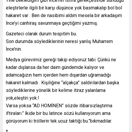
Yine beklediğim gibi İnce’nin istifa gerekçesinde sunduğu
eleştirlerle ilgili bir karşı düşünce yok basmakalıp bol bol
hakaret var . Ben de nasibimi aldım mesela bir arkadaşım
İnce’yi canhiraş savunmaya geçtiğimi yazmış.
Gazeteci olarak durum tespitim bu.
Son durumda söylediklerinin neresi yanlış Muharrem
İnce’nin.
Medya görevimiz gereği takip ediyoruz tabi. Çünkü ne
kadar dışlansa da her daim gündemde kalıyor ve
adamcağızın hem içerden hem dışardan uğramadığı
hakaret kalmadı . Kişiliğine “alçakça” saldırılardan başka
söylediklerine yönelik bir kelime itiraz yalanlama
yok,eleştiri yok.!
Varsa yoksa “AD HOMİNEN” sözde itibarsızlaştırma
iftiraları.” İkide bir bu latince sözü kullanıyorum ama
görüyorum ki tröllerin tek ucuz taktiği bu.”bıkmadılar.
*