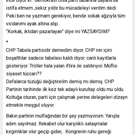
İnce diyor ki : demokrasi olsa parti tabanına dayanırsa
istifa etmem ,sekiz yıldır bu mücadeleyi verdim dedi.
Peki ben ne yazmam gerekiyor, bende sokak ağzıyla tüm
vicdanımı ayak altına alıp .
“Korkak, iktidarı pazarlayan” diye mi YAZSAYDIM?
*
CHP Tabela partisidir demedim diyor. CHP nin içini
boşalttılar sadece tabelası kaldı diyor. canlı kayıtlarla
gösteriyor. Tröller hala yalan iftira ile saldırıyor..Müflis
siyaset tüccarı??
Defalarca tüzüğü değiştirelim demiş mi demiş. CHP
Partinin tarihinde ilk kez tek adaylı kurultay oldu mu oldu.
Koltuğa oturan, parti için çalışmak yerine delegeleri dizayn
etmekle meşgul oluyor.
Bakın partinin mutfağından bir şey yazmıyorum. Yarışta
adım sayılmaz. Rekabet olur karşılıklı sataşmalar
kırgınlıklar olur geçip gider, . Kongrenin ruhu gereği