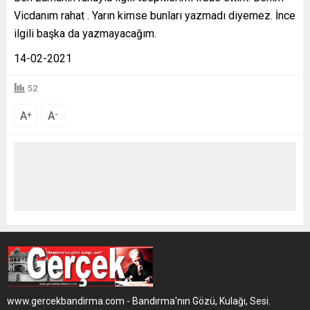
Vicdanım rahat . Yarın kimse bunları yazmadı diyemez. İnce
ilgili başka da yazmayacağım.
14-02-2021
52
A
A
+
-
www.gercekbandirma.com - Bandırma'nın Gözü, Kulağı, Sesi.