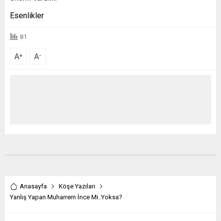
Esenlikler
81
A
A
+
-
Anasayfa
Köşe Yazıları
Yanlış Yapan Muharrem İnce Mi..Yoksa?