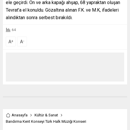
ele geçirdi. Ön ve arka kapağı ahşap, 68 yapraktan oluşan
Tevrat’a el konuldu. Gözaltına alınan F.K. ve M.K, ifadeleri
alındıktan sonra serbest bırakıldı.
64
A
A
+
-
Anasayfa
Kültür & Sanat
Bandırma Kent Konseyi Türk Halk Müziği Konseri